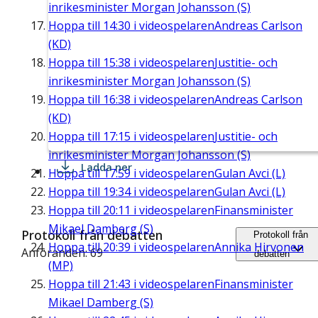
inrikesminister Morgan Johansson (S)
Hoppa till
14:30
i videospelaren
Andreas Carlson
(KD)
Hoppa till
15:38
i videospelaren
Justitie- och
inrikesminister Morgan Johansson (S)
Hoppa till
16:38
i videospelaren
Andreas Carlson
(KD)
Hoppa till
17:15
i videospelaren
Justitie- och
inrikesminister Morgan Johansson (S)
Ladda ner
Hoppa till
17:59
i videospelaren
Gulan Avci (L)
Hoppa till
19:34
i videospelaren
Gulan Avci (L)
Hoppa till
20:11
i videospelaren
Finansminister
Mikael Damberg (S)
Protokoll från debatten
Protokoll från
Hoppa till
20:39
i videospelaren
Annika Hirvonen
Anföranden: 69
debatten
(MP)
Hoppa till
21:43
i videospelaren
Finansminister
Mikael Damberg (S)