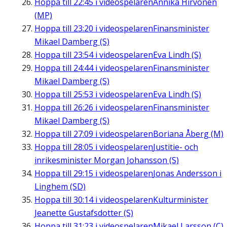
Hoppa till
22:45
i videospelaren
Annika Hirvonen
(MP)
Hoppa till
23:20
i videospelaren
Finansminister
Mikael Damberg (S)
Hoppa till
23:54
i videospelaren
Eva Lindh (S)
Hoppa till
24:44
i videospelaren
Finansminister
Mikael Damberg (S)
Hoppa till
25:53
i videospelaren
Eva Lindh (S)
Hoppa till
26:26
i videospelaren
Finansminister
Mikael Damberg (S)
Hoppa till
27:09
i videospelaren
Boriana Åberg (M)
Hoppa till
28:05
i videospelaren
Justitie- och
inrikesminister Morgan Johansson (S)
Hoppa till
29:15
i videospelaren
Jonas Andersson i
Linghem (SD)
Hoppa till
30:14
i videospelaren
Kulturminister
Jeanette Gustafsdotter (S)
Hoppa till
31:23
i videospelaren
Mikael Larsson (C)