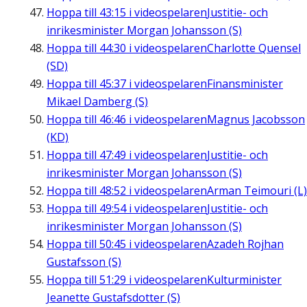
Hoppa till
43:15
i videospelaren
Justitie- och
inrikesminister Morgan Johansson (S)
Hoppa till
44:30
i videospelaren
Charlotte Quensel
(SD)
Hoppa till
45:37
i videospelaren
Finansminister
Mikael Damberg (S)
Hoppa till
46:46
i videospelaren
Magnus Jacobsson
(KD)
Hoppa till
47:49
i videospelaren
Justitie- och
inrikesminister Morgan Johansson (S)
Hoppa till
48:52
i videospelaren
Arman Teimouri (L)
Hoppa till
49:54
i videospelaren
Justitie- och
inrikesminister Morgan Johansson (S)
Hoppa till
50:45
i videospelaren
Azadeh Rojhan
Gustafsson (S)
Hoppa till
51:29
i videospelaren
Kulturminister
Jeanette Gustafsdotter (S)