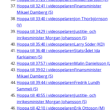
Hoppa till
32:41
i videospelaren
Finansminister
Mikael Damberg (S)
Hoppa till
33:40
i videospelaren
Jon Thorbjörnson
(V)
Hoppa till
34:29
i videospelaren
Justitie- och
inrikesminister Morgan Johansson (S)
Hoppa till
35:40
i videospelaren
Larry Söder (KD)
Hoppa till
36:48
i videospelaren
Statsrådet Ida
Karkiainen (S)
Hoppa till
37:57
i videospelaren
Malin Danielsson (L
Hoppa till
39:02
i videospelaren
Finansminister
Mikael Damberg (S)
Hoppa till
39:44
i videospelaren
Fredrik Lundh
Sammeli (S)
Hoppa till
40:55
i videospelaren
Justitie- och
inrikesminister Morgan Johansson (S)
Hoppa till
42:10
i videospelaren
Erik Ottoson (M)