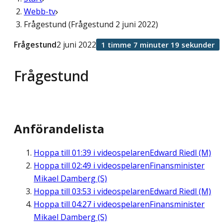
Webb-tv
Frågestund (Frågestund 2 juni 2022)
Frågestund
2 juni 2022
1 timme 7 minuter 19 sekunder
Frågestund
Anförandelista
Hoppa till
01:39
i videospelaren
Edward Riedl (M)
Hoppa till
02:49
i videospelaren
Finansminister
Mikael Damberg (S)
Hoppa till
03:53
i videospelaren
Edward Riedl (M)
Hoppa till
04:27
i videospelaren
Finansminister
Mikael Damberg (S)