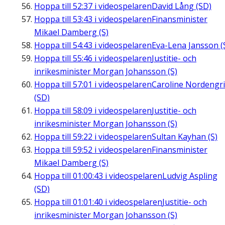
Hoppa till
52:37
i videospelaren
David Lång (SD)
Hoppa till
53:43
i videospelaren
Finansminister
Mikael Damberg (S)
Hoppa till
54:43
i videospelaren
Eva-Lena Jansson (
Hoppa till
55:46
i videospelaren
Justitie- och
inrikesminister Morgan Johansson (S)
Hoppa till
57:01
i videospelaren
Caroline Nordengr
(SD)
Hoppa till
58:09
i videospelaren
Justitie- och
inrikesminister Morgan Johansson (S)
Hoppa till
59:22
i videospelaren
Sultan Kayhan (S)
Hoppa till
59:52
i videospelaren
Finansminister
Mikael Damberg (S)
Hoppa till
01:00:43
i videospelaren
Ludvig Aspling
(SD)
Hoppa till
01:01:40
i videospelaren
Justitie- och
inrikesminister Morgan Johansson (S)