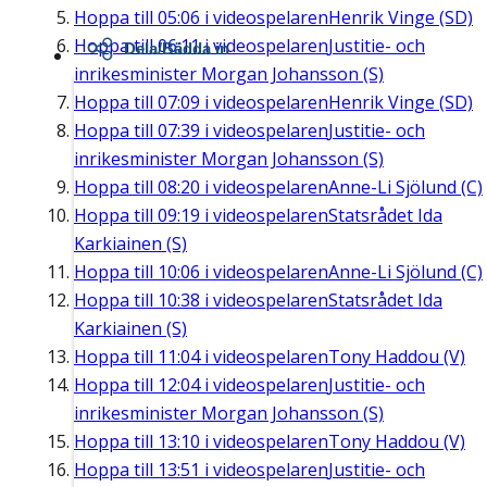
Hoppa till
05:06
i videospelaren
Henrik Vinge (SD)
Hoppa till
06:11
i videospelaren
Justitie- och
Dela/Bädda in
inrikesminister Morgan Johansson (S)
Hoppa till
07:09
i videospelaren
Henrik Vinge (SD)
Hoppa till
07:39
i videospelaren
Justitie- och
inrikesminister Morgan Johansson (S)
Hoppa till
08:20
i videospelaren
Anne-Li Sjölund (C)
Hoppa till
09:19
i videospelaren
Statsrådet Ida
Karkiainen (S)
Hoppa till
10:06
i videospelaren
Anne-Li Sjölund (C)
Hoppa till
10:38
i videospelaren
Statsrådet Ida
Karkiainen (S)
Hoppa till
11:04
i videospelaren
Tony Haddou (V)
Hoppa till
12:04
i videospelaren
Justitie- och
inrikesminister Morgan Johansson (S)
Hoppa till
13:10
i videospelaren
Tony Haddou (V)
Hoppa till
13:51
i videospelaren
Justitie- och