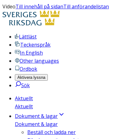
Video
Till innehåll på sidan
Till anförandelistan
Lättläst
Teckenspråk
In English
Other languages
Ordbok
Aktivera lyssna
Sök
Aktuellt
Aktuellt
Dokument & lagar
Dokument & lagar
Beställ och ladda ner