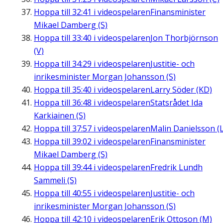
Hoppa till
32:41
i videospelaren
Finansminister
Mikael Damberg (S)
Hoppa till
33:40
i videospelaren
Jon Thorbjörnson
(V)
Hoppa till
34:29
i videospelaren
Justitie- och
inrikesminister Morgan Johansson (S)
Hoppa till
35:40
i videospelaren
Larry Söder (KD)
Hoppa till
36:48
i videospelaren
Statsrådet Ida
Karkiainen (S)
Hoppa till
37:57
i videospelaren
Malin Danielsson (L
Hoppa till
39:02
i videospelaren
Finansminister
Mikael Damberg (S)
Hoppa till
39:44
i videospelaren
Fredrik Lundh
Sammeli (S)
Hoppa till
40:55
i videospelaren
Justitie- och
inrikesminister Morgan Johansson (S)
Hoppa till
42:10
i videospelaren
Erik Ottoson (M)