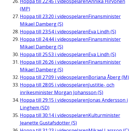
Hoppa till
22:45
i videospelaren
Annika Hirvonen
(MP)
Hoppa till
23:20
i videospelaren
Finansminister
Mikael Damberg (S)
Hoppa till
23:54
i videospelaren
Eva Lindh (S)
Hoppa till
24:44
i videospelaren
Finansminister
Mikael Damberg (S)
Hoppa till
25:53
i videospelaren
Eva Lindh (S)
Hoppa till
26:26
i videospelaren
Finansminister
Mikael Damberg (S)
Hoppa till
27:09
i videospelaren
Boriana Åberg (M)
Hoppa till
28:05
i videospelaren
Justitie- och
inrikesminister Morgan Johansson (S)
Hoppa till
29:15
i videospelaren
Jonas Andersson i
Linghem (SD)
Hoppa till
30:14
i videospelaren
Kulturminister
Jeanette Gustafsdotter (S)
Hoppa till
31:23
i videospelaren
Mikael Larsson (C)