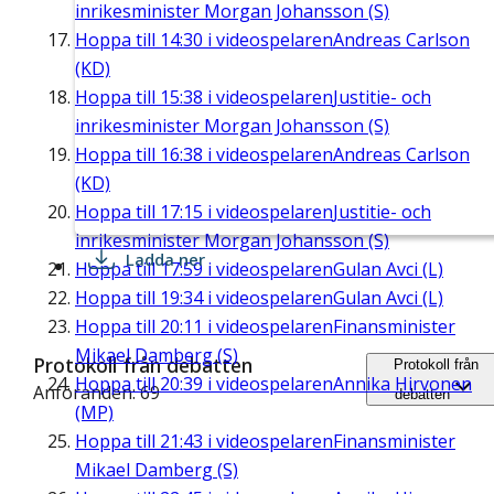
inrikesminister Morgan Johansson (S)
Hoppa till
14:30
i videospelaren
Andreas Carlson
(KD)
Hoppa till
15:38
i videospelaren
Justitie- och
inrikesminister Morgan Johansson (S)
Hoppa till
16:38
i videospelaren
Andreas Carlson
(KD)
Hoppa till
17:15
i videospelaren
Justitie- och
inrikesminister Morgan Johansson (S)
Ladda ner
Hoppa till
17:59
i videospelaren
Gulan Avci (L)
Hoppa till
19:34
i videospelaren
Gulan Avci (L)
Hoppa till
20:11
i videospelaren
Finansminister
Mikael Damberg (S)
Protokoll från debatten
Protokoll från
Hoppa till
20:39
i videospelaren
Annika Hirvonen
Anföranden: 69
debatten
(MP)
Hoppa till
21:43
i videospelaren
Finansminister
Mikael Damberg (S)