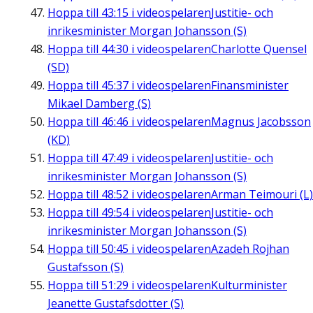
Hoppa till
43:15
i videospelaren
Justitie- och
inrikesminister Morgan Johansson (S)
Hoppa till
44:30
i videospelaren
Charlotte Quensel
(SD)
Hoppa till
45:37
i videospelaren
Finansminister
Mikael Damberg (S)
Hoppa till
46:46
i videospelaren
Magnus Jacobsson
(KD)
Hoppa till
47:49
i videospelaren
Justitie- och
inrikesminister Morgan Johansson (S)
Hoppa till
48:52
i videospelaren
Arman Teimouri (L)
Hoppa till
49:54
i videospelaren
Justitie- och
inrikesminister Morgan Johansson (S)
Hoppa till
50:45
i videospelaren
Azadeh Rojhan
Gustafsson (S)
Hoppa till
51:29
i videospelaren
Kulturminister
Jeanette Gustafsdotter (S)