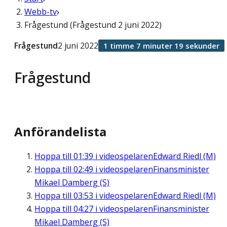
Webb-tv
Frågestund (Frågestund 2 juni 2022)
Frågestund
2 juni 2022
1 timme 7 minuter 19 sekunder
Frågestund
Anförandelista
Hoppa till
01:39
i videospelaren
Edward Riedl (M)
Hoppa till
02:49
i videospelaren
Finansminister
Mikael Damberg (S)
Hoppa till
03:53
i videospelaren
Edward Riedl (M)
Hoppa till
04:27
i videospelaren
Finansminister
Mikael Damberg (S)