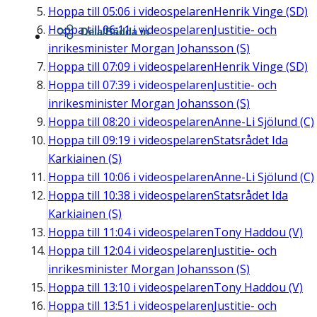
Hoppa till
05:06
i videospelaren
Henrik Vinge (SD)
Hoppa till
06:11
i videospelaren
Justitie- och
Dela/Bädda in
inrikesminister Morgan Johansson (S)
Hoppa till
07:09
i videospelaren
Henrik Vinge (SD)
Hoppa till
07:39
i videospelaren
Justitie- och
inrikesminister Morgan Johansson (S)
Hoppa till
08:20
i videospelaren
Anne-Li Sjölund (C)
Hoppa till
09:19
i videospelaren
Statsrådet Ida
Karkiainen (S)
Hoppa till
10:06
i videospelaren
Anne-Li Sjölund (C)
Hoppa till
10:38
i videospelaren
Statsrådet Ida
Karkiainen (S)
Hoppa till
11:04
i videospelaren
Tony Haddou (V)
Hoppa till
12:04
i videospelaren
Justitie- och
inrikesminister Morgan Johansson (S)
Hoppa till
13:10
i videospelaren
Tony Haddou (V)
Hoppa till
13:51
i videospelaren
Justitie- och