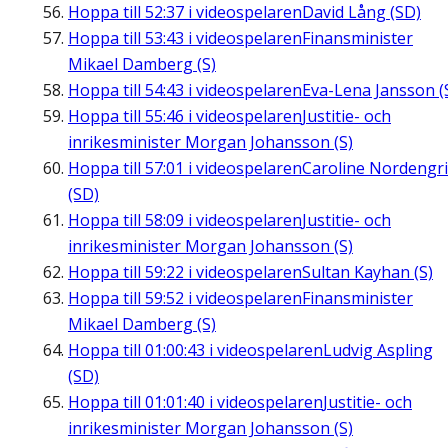
Hoppa till
52:37
i videospelaren
David Lång (SD)
Hoppa till
53:43
i videospelaren
Finansminister
Mikael Damberg (S)
Hoppa till
54:43
i videospelaren
Eva-Lena Jansson (
Hoppa till
55:46
i videospelaren
Justitie- och
inrikesminister Morgan Johansson (S)
Hoppa till
57:01
i videospelaren
Caroline Nordengr
(SD)
Hoppa till
58:09
i videospelaren
Justitie- och
inrikesminister Morgan Johansson (S)
Hoppa till
59:22
i videospelaren
Sultan Kayhan (S)
Hoppa till
59:52
i videospelaren
Finansminister
Mikael Damberg (S)
Hoppa till
01:00:43
i videospelaren
Ludvig Aspling
(SD)
Hoppa till
01:01:40
i videospelaren
Justitie- och
inrikesminister Morgan Johansson (S)