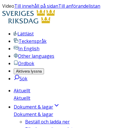
Video
Till innehåll på sidan
Till anförandelistan
Lättläst
Teckenspråk
In English
Other languages
Ordbok
Aktivera lyssna
Sök
Aktuellt
Aktuellt
Dokument & lagar
Dokument & lagar
Beställ och ladda ner