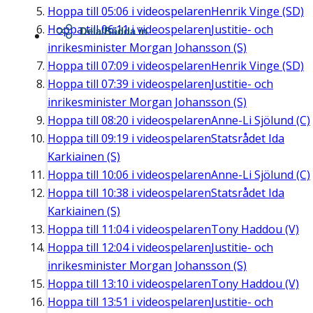
Hoppa till
05:06
i videospelaren
Henrik Vinge (SD)
Hoppa till
06:11
i videospelaren
Justitie- och
Dela/Bädda in
inrikesminister Morgan Johansson (S)
Hoppa till
07:09
i videospelaren
Henrik Vinge (SD)
Hoppa till
07:39
i videospelaren
Justitie- och
inrikesminister Morgan Johansson (S)
Hoppa till
08:20
i videospelaren
Anne-Li Sjölund (C)
Hoppa till
09:19
i videospelaren
Statsrådet Ida
Karkiainen (S)
Hoppa till
10:06
i videospelaren
Anne-Li Sjölund (C)
Hoppa till
10:38
i videospelaren
Statsrådet Ida
Karkiainen (S)
Hoppa till
11:04
i videospelaren
Tony Haddou (V)
Hoppa till
12:04
i videospelaren
Justitie- och
inrikesminister Morgan Johansson (S)
Hoppa till
13:10
i videospelaren
Tony Haddou (V)
Hoppa till
13:51
i videospelaren
Justitie- och