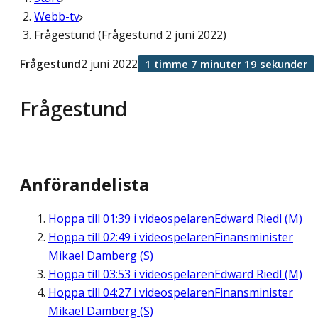
Webb-tv
Frågestund (Frågestund 2 juni 2022)
Frågestund
2 juni 2022
1 timme 7 minuter 19 sekunder
Frågestund
Anförandelista
Hoppa till
01:39
i videospelaren
Edward Riedl (M)
Hoppa till
02:49
i videospelaren
Finansminister
Mikael Damberg (S)
Hoppa till
03:53
i videospelaren
Edward Riedl (M)
Hoppa till
04:27
i videospelaren
Finansminister
Mikael Damberg (S)