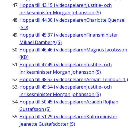
Hoppa till
43:15
i videospelaren
Justitie- och
inrikesminister Morgan Johansson (S)
Hoppa till
44:30
i videospelaren
Charlotte Quensel
(SD)
Hoppa till
45:37
i videospelaren
Finansminister
Mikael Damberg (S)
Hoppa till
46:46
i videospelaren
Magnus Jacobsson
(KD)
Hoppa till
47:49
i videospelaren
Justitie- och
inrikesminister Morgan Johansson (S)
Hoppa till
48:52
i videospelaren
Arman Teimouri (L)
Hoppa till
49:54
i videospelaren
Justitie- och
inrikesminister Morgan Johansson (S)
Hoppa till
50:45
i videospelaren
Azadeh Rojhan
Gustafsson (S)
Hoppa till
51:29
i videospelaren
Kulturminister
Jeanette Gustafsdotter (S)