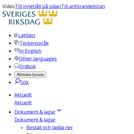
Video
Till innehåll på sidan
Till anförandelistan
Lättläst
Teckenspråk
In English
Other languages
Ordbok
Aktivera lyssna
Sök
Aktuellt
Aktuellt
Dokument & lagar
Dokument & lagar
Beställ och ladda ner