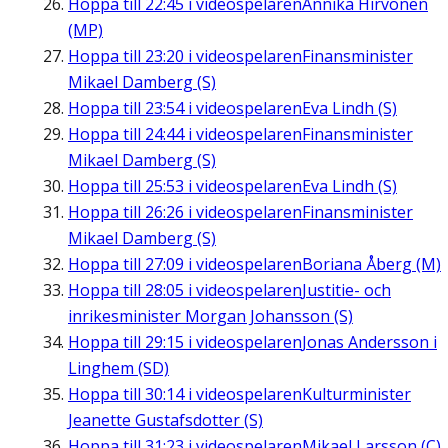
Hoppa till
22:45
i videospelaren
Annika Hirvonen
(MP)
Hoppa till
23:20
i videospelaren
Finansminister
Mikael Damberg (S)
Hoppa till
23:54
i videospelaren
Eva Lindh (S)
Hoppa till
24:44
i videospelaren
Finansminister
Mikael Damberg (S)
Hoppa till
25:53
i videospelaren
Eva Lindh (S)
Hoppa till
26:26
i videospelaren
Finansminister
Mikael Damberg (S)
Hoppa till
27:09
i videospelaren
Boriana Åberg (M)
Hoppa till
28:05
i videospelaren
Justitie- och
inrikesminister Morgan Johansson (S)
Hoppa till
29:15
i videospelaren
Jonas Andersson i
Linghem (SD)
Hoppa till
30:14
i videospelaren
Kulturminister
Jeanette Gustafsdotter (S)
Hoppa till
31:23
i videospelaren
Mikael Larsson (C)