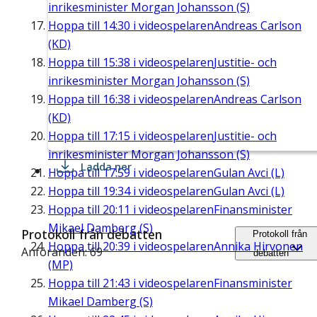
inrikesminister Morgan Johansson (S)
Hoppa till
14:30
i videospelaren
Andreas Carlson
(KD)
Hoppa till
15:38
i videospelaren
Justitie- och
inrikesminister Morgan Johansson (S)
Hoppa till
16:38
i videospelaren
Andreas Carlson
(KD)
Hoppa till
17:15
i videospelaren
Justitie- och
inrikesminister Morgan Johansson (S)
Ladda ner
Hoppa till
17:59
i videospelaren
Gulan Avci (L)
Hoppa till
19:34
i videospelaren
Gulan Avci (L)
Hoppa till
20:11
i videospelaren
Finansminister
Mikael Damberg (S)
Protokoll från debatten
Protokoll från
Hoppa till
20:39
i videospelaren
Annika Hirvonen
Anföranden: 69
debatten
(MP)
Hoppa till
21:43
i videospelaren
Finansminister
Mikael Damberg (S)