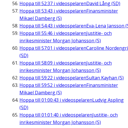
Hoppa till
52:37
i videospelaren
David Lång (SD)
Hoppa till
53:43
i videospelaren
Finansminister
Mikael Damberg (S)
Hoppa till
54:43
i videospelaren
Eva-Lena Jansson (
Hoppa till
55:46
i videospelaren
Justitie- och
inrikesminister Morgan Johansson (S)
Hoppa till
57:01
i videospelaren
Caroline Nordengr
(SD)
Hoppa till
58:09
i videospelaren
Justitie- och
inrikesminister Morgan Johansson (S)
Hoppa till
59:22
i videospelaren
Sultan Kayhan (S)
Hoppa till
59:52
i videospelaren
Finansminister
Mikael Damberg (S)
Hoppa till
01:00:43
i videospelaren
Ludvig Aspling
(SD)
Hoppa till
01:01:40
i videospelaren
Justitie- och
inrikesminister Morgan Johansson (S)