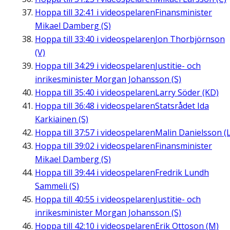
Hoppa till
32:41
i videospelaren
Finansminister
Mikael Damberg (S)
Hoppa till
33:40
i videospelaren
Jon Thorbjörnson
(V)
Hoppa till
34:29
i videospelaren
Justitie- och
inrikesminister Morgan Johansson (S)
Hoppa till
35:40
i videospelaren
Larry Söder (KD)
Hoppa till
36:48
i videospelaren
Statsrådet Ida
Karkiainen (S)
Hoppa till
37:57
i videospelaren
Malin Danielsson (L
Hoppa till
39:02
i videospelaren
Finansminister
Mikael Damberg (S)
Hoppa till
39:44
i videospelaren
Fredrik Lundh
Sammeli (S)
Hoppa till
40:55
i videospelaren
Justitie- och
inrikesminister Morgan Johansson (S)
Hoppa till
42:10
i videospelaren
Erik Ottoson (M)