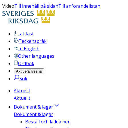
Video
Till innehåll på sidan
Till anförandelistan
Lättläst
Teckenspråk
In English
Other languages
Ordbok
Aktivera lyssna
Sök
Aktuellt
Aktuellt
Dokument & lagar
Dokument & lagar
Beställ och ladda ner