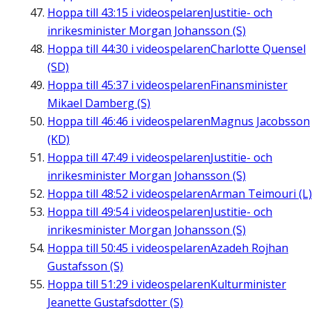
Hoppa till
43:15
i videospelaren
Justitie- och
inrikesminister Morgan Johansson (S)
Hoppa till
44:30
i videospelaren
Charlotte Quensel
(SD)
Hoppa till
45:37
i videospelaren
Finansminister
Mikael Damberg (S)
Hoppa till
46:46
i videospelaren
Magnus Jacobsson
(KD)
Hoppa till
47:49
i videospelaren
Justitie- och
inrikesminister Morgan Johansson (S)
Hoppa till
48:52
i videospelaren
Arman Teimouri (L)
Hoppa till
49:54
i videospelaren
Justitie- och
inrikesminister Morgan Johansson (S)
Hoppa till
50:45
i videospelaren
Azadeh Rojhan
Gustafsson (S)
Hoppa till
51:29
i videospelaren
Kulturminister
Jeanette Gustafsdotter (S)