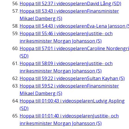
Hoppa till
52:37
i videospelaren
David Lång (SD)
Hoppa till
53:43
i videospelaren
Finansminister
Mikael Damberg (S)
Hoppa till
54:43
i videospelaren
Eva-Lena Jansson (
Hoppa till
55:46
i videospelaren
Justitie- och
inrikesminister Morgan Johansson (S)
Hoppa till
57:01
i videospelaren
Caroline Nordengr
(SD)
Hoppa till
58:09
i videospelaren
Justitie- och
inrikesminister Morgan Johansson (S)
Hoppa till
59:22
i videospelaren
Sultan Kayhan (S)
Hoppa till
59:52
i videospelaren
Finansminister
Mikael Damberg (S)
Hoppa till
01:00:43
i videospelaren
Ludvig Aspling
(SD)
Hoppa till
01:01:40
i videospelaren
Justitie- och
inrikesminister Morgan Johansson (S)