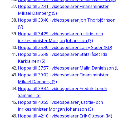
Hoppa till
32:41
i videospelaren
Finansminister
Mikael Damberg (S)
Hoppa till
33:40
i videospelaren
Jon Thorbjörnson
(V)
Hoppa till
34:29
i videospelaren
Justitie- och
inrikesminister Morgan Johansson (S)
Hoppa till
35:40
i videospelaren
Larry Söder (KD)
Hoppa till
36:48
i videospelaren
Statsrådet Ida
Karkiainen (S)
Hoppa till
37:57
i videospelaren
Malin Danielsson (L
Hoppa till
39:02
i videospelaren
Finansminister
Mikael Damberg (S)
Hoppa till
39:44
i videospelaren
Fredrik Lundh
Sammeli (S)
Hoppa till
40:55
i videospelaren
Justitie- och
inrikesminister Morgan Johansson (S)
Hoppa till
42:10
i videospelaren
Erik Ottoson (M)