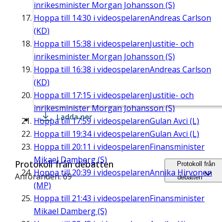
inrikesminister Morgan Johansson (S)
Hoppa till
14:30
i videospelaren
Andreas Carlson
(KD)
Hoppa till
15:38
i videospelaren
Justitie- och
inrikesminister Morgan Johansson (S)
Hoppa till
16:38
i videospelaren
Andreas Carlson
(KD)
Hoppa till
17:15
i videospelaren
Justitie- och
inrikesminister Morgan Johansson (S)
Ladda ner
Hoppa till
17:59
i videospelaren
Gulan Avci (L)
Hoppa till
19:34
i videospelaren
Gulan Avci (L)
Hoppa till
20:11
i videospelaren
Finansminister
Mikael Damberg (S)
Protokoll från debatten
Protokoll från
Hoppa till
20:39
i videospelaren
Annika Hirvonen
Anföranden: 69
debatten
(MP)
Hoppa till
21:43
i videospelaren
Finansminister
Mikael Damberg (S)