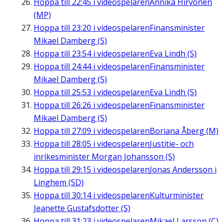
Hoppa till
22:45
i videospelaren
Annika Hirvonen
(MP)
Hoppa till
23:20
i videospelaren
Finansminister
Mikael Damberg (S)
Hoppa till
23:54
i videospelaren
Eva Lindh (S)
Hoppa till
24:44
i videospelaren
Finansminister
Mikael Damberg (S)
Hoppa till
25:53
i videospelaren
Eva Lindh (S)
Hoppa till
26:26
i videospelaren
Finansminister
Mikael Damberg (S)
Hoppa till
27:09
i videospelaren
Boriana Åberg (M)
Hoppa till
28:05
i videospelaren
Justitie- och
inrikesminister Morgan Johansson (S)
Hoppa till
29:15
i videospelaren
Jonas Andersson i
Linghem (SD)
Hoppa till
30:14
i videospelaren
Kulturminister
Jeanette Gustafsdotter (S)
Hoppa till
31:23
i videospelaren
Mikael Larsson (C)