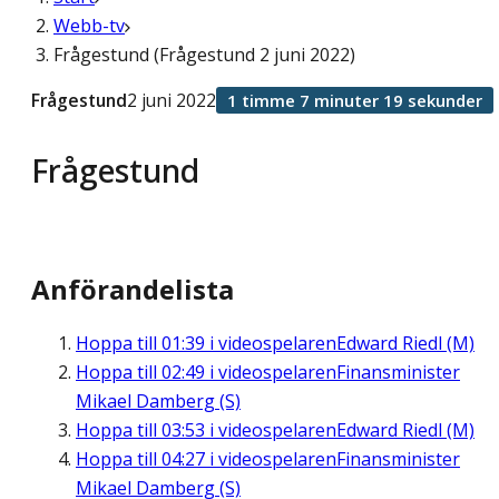
Webb-tv
Frågestund (Frågestund 2 juni 2022)
Frågestund
2 juni 2022
1 timme 7 minuter 19 sekunder
Frågestund
Anförandelista
Hoppa till
01:39
i videospelaren
Edward Riedl (M)
Hoppa till
02:49
i videospelaren
Finansminister
Mikael Damberg (S)
Hoppa till
03:53
i videospelaren
Edward Riedl (M)
Hoppa till
04:27
i videospelaren
Finansminister
Mikael Damberg (S)