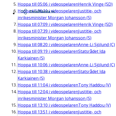
Hoppa till
05:06
i videospelaren
Henrik Vinge (SD)
Hoppa till
06:11
i videospelaren
Justitie- och
Dela/Bädda in
inrikesminister Morgan Johansson (S)
Hoppa till
07:09
i videospelaren
Henrik Vinge (SD)
Hoppa till
07:39
i videospelaren
Justitie- och
inrikesminister Morgan Johansson (S)
Hoppa till
08:20
i videospelaren
Anne-Li Sjölund (C)
Hoppa till
09:19
i videospelaren
Statsrådet Ida
Karkiainen (S)
Hoppa till
10:06
i videospelaren
Anne-Li Sjölund (C)
Hoppa till
10:38
i videospelaren
Statsrådet Ida
Karkiainen (S)
Hoppa till
11:04
i videospelaren
Tony Haddou (V)
Hoppa till
12:04
i videospelaren
Justitie- och
inrikesminister Morgan Johansson (S)
Hoppa till
13:10
i videospelaren
Tony Haddou (V)
Hoppa till
13:51
i videospelaren
Justitie- och