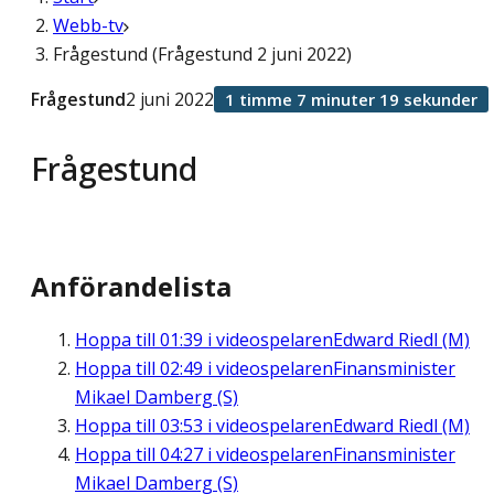
Webb-tv
Frågestund (Frågestund 2 juni 2022)
Frågestund
2 juni 2022
1 timme 7 minuter 19 sekunder
Frågestund
Anförandelista
Hoppa till
01:39
i videospelaren
Edward Riedl (M)
Hoppa till
02:49
i videospelaren
Finansminister
Mikael Damberg (S)
Hoppa till
03:53
i videospelaren
Edward Riedl (M)
Hoppa till
04:27
i videospelaren
Finansminister
Mikael Damberg (S)