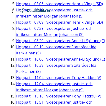
Hoppa till
05:06
i videospelaren
Henrik Vinge (SD)
Hoppa till
06:11
i videospelaren
Justitie- och
Dela/Bädda in
inrikesminister Morgan Johansson (S)
Hoppa till
07:09
i videospelaren
Henrik Vinge (SD)
Hoppa till
07:39
i videospelaren
Justitie- och
inrikesminister Morgan Johansson (S)
Hoppa till
08:20
i videospelaren
Anne-Li Sjölund (C)
Hoppa till
09:19
i videospelaren
Statsrådet Ida
Karkiainen (S)
Hoppa till
10:06
i videospelaren
Anne-Li Sjölund (C)
Hoppa till
10:38
i videospelaren
Statsrådet Ida
Karkiainen (S)
Hoppa till
11:04
i videospelaren
Tony Haddou (V)
Hoppa till
12:04
i videospelaren
Justitie- och
inrikesminister Morgan Johansson (S)
Hoppa till
13:10
i videospelaren
Tony Haddou (V)
Hoppa till
13:51
i videospelaren
Justitie- och