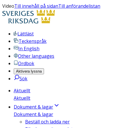
Video
Till innehåll på sidan
Till anförandelistan
Lättläst
Teckenspråk
In English
Other languages
Ordbok
Aktivera lyssna
Sök
Aktuellt
Aktuellt
Dokument & lagar
Dokument & lagar
Beställ och ladda ner