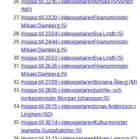
Hoppa till
22:45
i videospelaren
Annika Hirvonen
(MP)
Hoppa till
23:20
i videospelaren
Finansminister
Mikael Damberg (S)
Hoppa till
23:54
i videospelaren
Eva Lindh (S)
Hoppa till
24:44
i videospelaren
Finansminister
Mikael Damberg (S)
Hoppa till
25:53
i videospelaren
Eva Lindh (S)
Hoppa till
26:26
i videospelaren
Finansminister
Mikael Damberg (S)
Hoppa till
27:09
i videospelaren
Boriana Åberg (M)
Hoppa till
28:05
i videospelaren
Justitie- och
inrikesminister Morgan Johansson (S)
Hoppa till
29:15
i videospelaren
Jonas Andersson i
Linghem (SD)
Hoppa till
30:14
i videospelaren
Kulturminister
Jeanette Gustafsdotter (S)
Hoppa till
31:23
i videospelaren
Mikael Larsson (C)