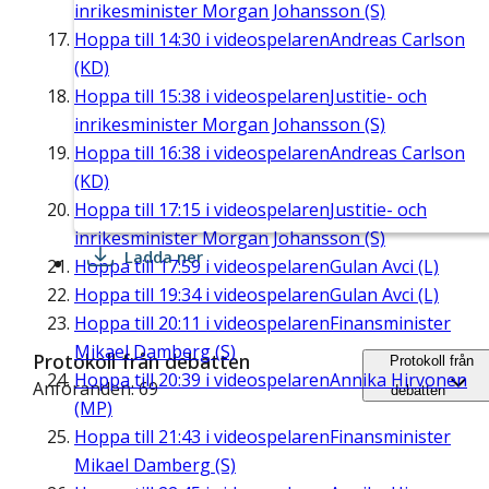
inrikesminister Morgan Johansson (S)
Hoppa till
14:30
i videospelaren
Andreas Carlson
(KD)
Hoppa till
15:38
i videospelaren
Justitie- och
inrikesminister Morgan Johansson (S)
Hoppa till
16:38
i videospelaren
Andreas Carlson
(KD)
Hoppa till
17:15
i videospelaren
Justitie- och
inrikesminister Morgan Johansson (S)
Ladda ner
Hoppa till
17:59
i videospelaren
Gulan Avci (L)
Hoppa till
19:34
i videospelaren
Gulan Avci (L)
Hoppa till
20:11
i videospelaren
Finansminister
Mikael Damberg (S)
Protokoll från debatten
Protokoll från
Hoppa till
20:39
i videospelaren
Annika Hirvonen
Anföranden: 69
debatten
(MP)
Hoppa till
21:43
i videospelaren
Finansminister
Mikael Damberg (S)