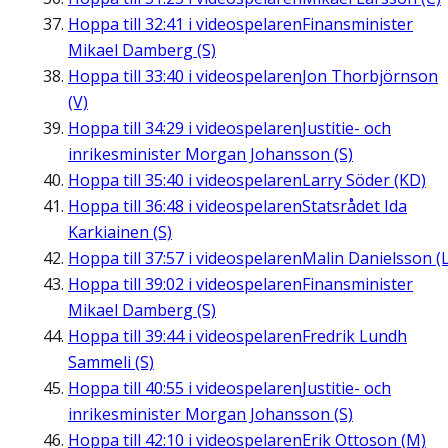
Hoppa till
32:41
i videospelaren
Finansminister
Mikael Damberg (S)
Hoppa till
33:40
i videospelaren
Jon Thorbjörnson
(V)
Hoppa till
34:29
i videospelaren
Justitie- och
inrikesminister Morgan Johansson (S)
Hoppa till
35:40
i videospelaren
Larry Söder (KD)
Hoppa till
36:48
i videospelaren
Statsrådet Ida
Karkiainen (S)
Hoppa till
37:57
i videospelaren
Malin Danielsson (L
Hoppa till
39:02
i videospelaren
Finansminister
Mikael Damberg (S)
Hoppa till
39:44
i videospelaren
Fredrik Lundh
Sammeli (S)
Hoppa till
40:55
i videospelaren
Justitie- och
inrikesminister Morgan Johansson (S)
Hoppa till
42:10
i videospelaren
Erik Ottoson (M)