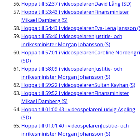
Hoppa till
52:37
i videospelaren
David Lång (SD)
Hoppa till
53:43
i videospelaren
Finansminister
Mikael Damberg (S)
Hoppa till
54:43
i videospelaren
Eva-Lena Jansson (
Hoppa till
55:46
i videospelaren
Justitie- och
inrikesminister Morgan Johansson (S)
Hoppa till
57:01
i videospelaren
Caroline Nordengr
(SD)
Hoppa till
58:09
i videospelaren
Justitie- och
inrikesminister Morgan Johansson (S)
Hoppa till
59:22
i videospelaren
Sultan Kayhan (S)
Hoppa till
59:52
i videospelaren
Finansminister
Mikael Damberg (S)
Hoppa till
01:00:43
i videospelaren
Ludvig Aspling
(SD)
Hoppa till
01:01:40
i videospelaren
Justitie- och
inrikesminister Morgan Johansson (S)