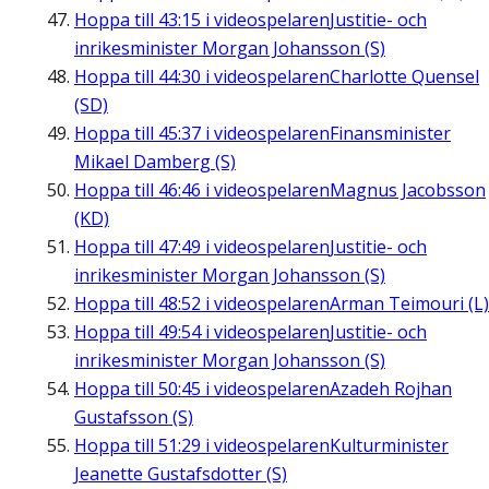
Hoppa till
43:15
i videospelaren
Justitie- och
inrikesminister Morgan Johansson (S)
Hoppa till
44:30
i videospelaren
Charlotte Quensel
(SD)
Hoppa till
45:37
i videospelaren
Finansminister
Mikael Damberg (S)
Hoppa till
46:46
i videospelaren
Magnus Jacobsson
(KD)
Hoppa till
47:49
i videospelaren
Justitie- och
inrikesminister Morgan Johansson (S)
Hoppa till
48:52
i videospelaren
Arman Teimouri (L)
Hoppa till
49:54
i videospelaren
Justitie- och
inrikesminister Morgan Johansson (S)
Hoppa till
50:45
i videospelaren
Azadeh Rojhan
Gustafsson (S)
Hoppa till
51:29
i videospelaren
Kulturminister
Jeanette Gustafsdotter (S)