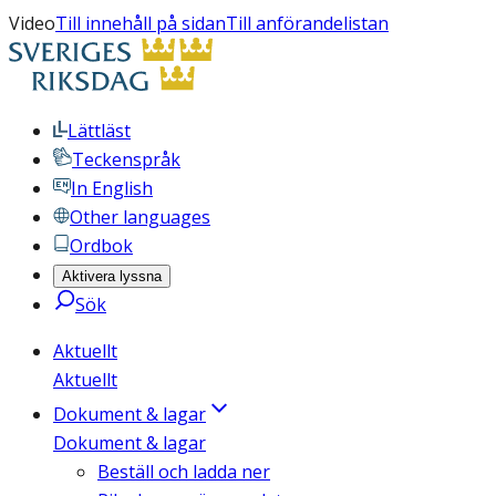
Video
Till innehåll på sidan
Till anförandelistan
Lättläst
Teckenspråk
In English
Other languages
Ordbok
Aktivera lyssna
Sök
Aktuellt
Aktuellt
Dokument & lagar
Dokument & lagar
Beställ och ladda ner