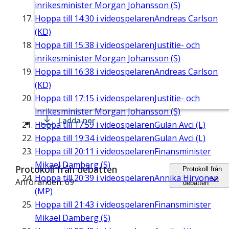
inrikesminister Morgan Johansson (S)
Hoppa till
14:30
i videospelaren
Andreas Carlson
(KD)
Hoppa till
15:38
i videospelaren
Justitie- och
inrikesminister Morgan Johansson (S)
Hoppa till
16:38
i videospelaren
Andreas Carlson
(KD)
Hoppa till
17:15
i videospelaren
Justitie- och
inrikesminister Morgan Johansson (S)
Ladda ner
Hoppa till
17:59
i videospelaren
Gulan Avci (L)
Hoppa till
19:34
i videospelaren
Gulan Avci (L)
Hoppa till
20:11
i videospelaren
Finansminister
Mikael Damberg (S)
Protokoll från debatten
Protokoll från
Hoppa till
20:39
i videospelaren
Annika Hirvonen
Anföranden: 69
debatten
(MP)
Hoppa till
21:43
i videospelaren
Finansminister
Mikael Damberg (S)