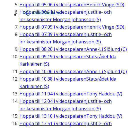
Hoppa till
05:06
i videospelaren
Henrik Vinge (SD)
Hoppa till
06:11
i videospelaren
Justitie- och
Dela/Bädda in
inrikesminister Morgan Johansson (S)
Hoppa till
07:09
i videospelaren
Henrik Vinge (SD)
Hoppa till
07:39
i videospelaren
Justitie- och
inrikesminister Morgan Johansson (S)
Hoppa till
08:20
i videospelaren
Anne-Li Sjölund (C)
Hoppa till
09:19
i videospelaren
Statsrådet Ida
Karkiainen (S)
Hoppa till
10:06
i videospelaren
Anne-Li Sjölund (C)
Hoppa till
10:38
i videospelaren
Statsrådet Ida
Karkiainen (S)
Hoppa till
11:04
i videospelaren
Tony Haddou (V)
Hoppa till
12:04
i videospelaren
Justitie- och
inrikesminister Morgan Johansson (S)
Hoppa till
13:10
i videospelaren
Tony Haddou (V)
Hoppa till
13:51
i videospelaren
Justitie- och