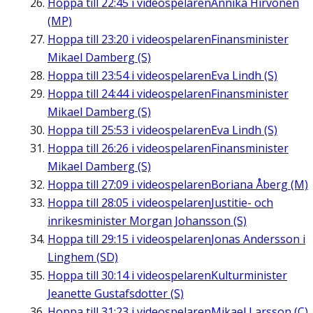
Hoppa till
22:45
i videospelaren
Annika Hirvonen
(MP)
Hoppa till
23:20
i videospelaren
Finansminister
Mikael Damberg (S)
Hoppa till
23:54
i videospelaren
Eva Lindh (S)
Hoppa till
24:44
i videospelaren
Finansminister
Mikael Damberg (S)
Hoppa till
25:53
i videospelaren
Eva Lindh (S)
Hoppa till
26:26
i videospelaren
Finansminister
Mikael Damberg (S)
Hoppa till
27:09
i videospelaren
Boriana Åberg (M)
Hoppa till
28:05
i videospelaren
Justitie- och
inrikesminister Morgan Johansson (S)
Hoppa till
29:15
i videospelaren
Jonas Andersson i
Linghem (SD)
Hoppa till
30:14
i videospelaren
Kulturminister
Jeanette Gustafsdotter (S)
Hoppa till
31:23
i videospelaren
Mikael Larsson (C)