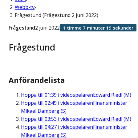
Webb-tv
Frågestund (Frågestund 2 juni 2022)
Frågestund
2 juni 2022
1 timme 7 minuter 19 sekunder
Frågestund
Anförandelista
Hoppa till
01:39
i videospelaren
Edward Riedl (M)
Hoppa till
02:49
i videospelaren
Finansminister
Mikael Damberg (S)
Hoppa till
03:53
i videospelaren
Edward Riedl (M)
Hoppa till
04:27
i videospelaren
Finansminister
Mikael Damberg (S)