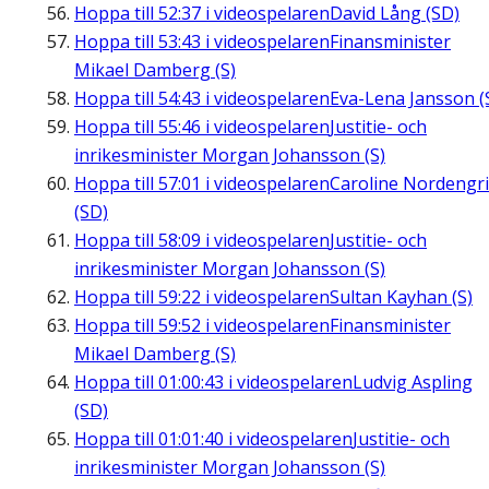
Hoppa till
52:37
i videospelaren
David Lång (SD)
Hoppa till
53:43
i videospelaren
Finansminister
Mikael Damberg (S)
Hoppa till
54:43
i videospelaren
Eva-Lena Jansson (
Hoppa till
55:46
i videospelaren
Justitie- och
inrikesminister Morgan Johansson (S)
Hoppa till
57:01
i videospelaren
Caroline Nordengr
(SD)
Hoppa till
58:09
i videospelaren
Justitie- och
inrikesminister Morgan Johansson (S)
Hoppa till
59:22
i videospelaren
Sultan Kayhan (S)
Hoppa till
59:52
i videospelaren
Finansminister
Mikael Damberg (S)
Hoppa till
01:00:43
i videospelaren
Ludvig Aspling
(SD)
Hoppa till
01:01:40
i videospelaren
Justitie- och
inrikesminister Morgan Johansson (S)