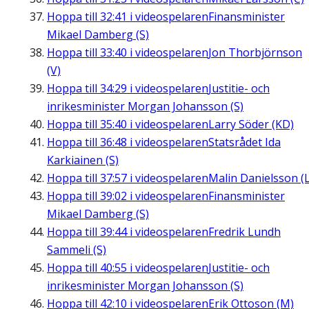
Hoppa till
32:41
i videospelaren
Finansminister
Mikael Damberg (S)
Hoppa till
33:40
i videospelaren
Jon Thorbjörnson
(V)
Hoppa till
34:29
i videospelaren
Justitie- och
inrikesminister Morgan Johansson (S)
Hoppa till
35:40
i videospelaren
Larry Söder (KD)
Hoppa till
36:48
i videospelaren
Statsrådet Ida
Karkiainen (S)
Hoppa till
37:57
i videospelaren
Malin Danielsson (L
Hoppa till
39:02
i videospelaren
Finansminister
Mikael Damberg (S)
Hoppa till
39:44
i videospelaren
Fredrik Lundh
Sammeli (S)
Hoppa till
40:55
i videospelaren
Justitie- och
inrikesminister Morgan Johansson (S)
Hoppa till
42:10
i videospelaren
Erik Ottoson (M)