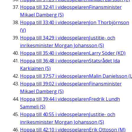
Hoppa till
32:41
i videospelaren
Finansminister
Mikael Damberg (S)
Hoppa till
33:40
i videospelaren
Jon Thorbjörnson
(V)
Hoppa till
34:29
i videospelaren
Justitie- och
inrikesminister Morgan Johansson (S)
Hoppa till
35:40
i videospelaren
Larry Söder (KD)
Hoppa till
36:48
i videospelaren
Statsrådet Ida
Karkiainen (S)
Hoppa till
37:57
i videospelaren
Malin Danielsson (L
Hoppa till
39:02
i videospelaren
Finansminister
Mikael Damberg (S)
Hoppa till
39:44
i videospelaren
Fredrik Lundh
Sammeli (S)
Hoppa till
40:55
i videospelaren
Justitie- och
inrikesminister Morgan Johansson (S)
Hoppa till
42:10
i videospelaren
Erik Ottoson (M)