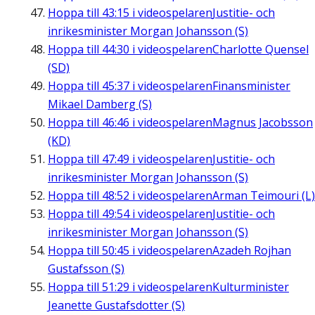
Hoppa till
43:15
i videospelaren
Justitie- och
inrikesminister Morgan Johansson (S)
Hoppa till
44:30
i videospelaren
Charlotte Quensel
(SD)
Hoppa till
45:37
i videospelaren
Finansminister
Mikael Damberg (S)
Hoppa till
46:46
i videospelaren
Magnus Jacobsson
(KD)
Hoppa till
47:49
i videospelaren
Justitie- och
inrikesminister Morgan Johansson (S)
Hoppa till
48:52
i videospelaren
Arman Teimouri (L)
Hoppa till
49:54
i videospelaren
Justitie- och
inrikesminister Morgan Johansson (S)
Hoppa till
50:45
i videospelaren
Azadeh Rojhan
Gustafsson (S)
Hoppa till
51:29
i videospelaren
Kulturminister
Jeanette Gustafsdotter (S)