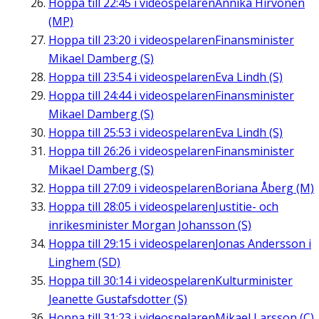
Hoppa till
22:45
i videospelaren
Annika Hirvonen
(MP)
Hoppa till
23:20
i videospelaren
Finansminister
Mikael Damberg (S)
Hoppa till
23:54
i videospelaren
Eva Lindh (S)
Hoppa till
24:44
i videospelaren
Finansminister
Mikael Damberg (S)
Hoppa till
25:53
i videospelaren
Eva Lindh (S)
Hoppa till
26:26
i videospelaren
Finansminister
Mikael Damberg (S)
Hoppa till
27:09
i videospelaren
Boriana Åberg (M)
Hoppa till
28:05
i videospelaren
Justitie- och
inrikesminister Morgan Johansson (S)
Hoppa till
29:15
i videospelaren
Jonas Andersson i
Linghem (SD)
Hoppa till
30:14
i videospelaren
Kulturminister
Jeanette Gustafsdotter (S)
Hoppa till
31:23
i videospelaren
Mikael Larsson (C)