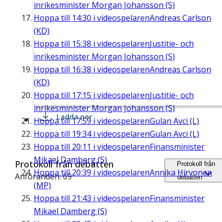
inrikesminister Morgan Johansson (S)
Hoppa till
14:30
i videospelaren
Andreas Carlson
(KD)
Hoppa till
15:38
i videospelaren
Justitie- och
inrikesminister Morgan Johansson (S)
Hoppa till
16:38
i videospelaren
Andreas Carlson
(KD)
Hoppa till
17:15
i videospelaren
Justitie- och
inrikesminister Morgan Johansson (S)
Ladda ner
Hoppa till
17:59
i videospelaren
Gulan Avci (L)
Hoppa till
19:34
i videospelaren
Gulan Avci (L)
Hoppa till
20:11
i videospelaren
Finansminister
Mikael Damberg (S)
Protokoll från debatten
Protokoll från
Hoppa till
20:39
i videospelaren
Annika Hirvonen
Anföranden: 69
debatten
(MP)
Hoppa till
21:43
i videospelaren
Finansminister
Mikael Damberg (S)