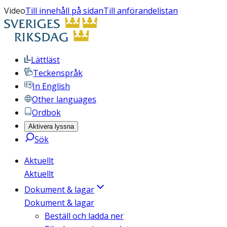
Video
Till innehåll på sidan
Till anförandelistan
Lättläst
Teckenspråk
In English
Other languages
Ordbok
Aktivera lyssna
Sök
Aktuellt
Aktuellt
Dokument & lagar
Dokument & lagar
Beställ och ladda ner