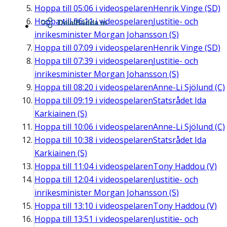
Hoppa till
05:06
i videospelaren
Henrik Vinge (SD)
Hoppa till
06:11
i videospelaren
Justitie- och
Dela/Bädda in
inrikesminister Morgan Johansson (S)
Hoppa till
07:09
i videospelaren
Henrik Vinge (SD)
Hoppa till
07:39
i videospelaren
Justitie- och
inrikesminister Morgan Johansson (S)
Hoppa till
08:20
i videospelaren
Anne-Li Sjölund (C)
Hoppa till
09:19
i videospelaren
Statsrådet Ida
Karkiainen (S)
Hoppa till
10:06
i videospelaren
Anne-Li Sjölund (C)
Hoppa till
10:38
i videospelaren
Statsrådet Ida
Karkiainen (S)
Hoppa till
11:04
i videospelaren
Tony Haddou (V)
Hoppa till
12:04
i videospelaren
Justitie- och
inrikesminister Morgan Johansson (S)
Hoppa till
13:10
i videospelaren
Tony Haddou (V)
Hoppa till
13:51
i videospelaren
Justitie- och