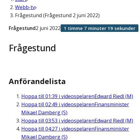
Webb-tv
Frågestund (Frågestund 2 juni 2022)
Frågestund
2 juni 2022
1 timme 7 minuter 19 sekunder
Frågestund
Anförandelista
Hoppa till
01:39
i videospelaren
Edward Riedl (M)
Hoppa till
02:49
i videospelaren
Finansminister
Mikael Damberg (S)
Hoppa till
03:53
i videospelaren
Edward Riedl (M)
Hoppa till
04:27
i videospelaren
Finansminister
Mikael Damberg (S)