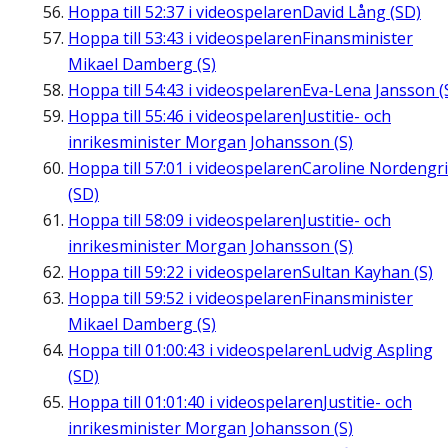
Hoppa till
52:37
i videospelaren
David Lång (SD)
Hoppa till
53:43
i videospelaren
Finansminister
Mikael Damberg (S)
Hoppa till
54:43
i videospelaren
Eva-Lena Jansson (
Hoppa till
55:46
i videospelaren
Justitie- och
inrikesminister Morgan Johansson (S)
Hoppa till
57:01
i videospelaren
Caroline Nordengr
(SD)
Hoppa till
58:09
i videospelaren
Justitie- och
inrikesminister Morgan Johansson (S)
Hoppa till
59:22
i videospelaren
Sultan Kayhan (S)
Hoppa till
59:52
i videospelaren
Finansminister
Mikael Damberg (S)
Hoppa till
01:00:43
i videospelaren
Ludvig Aspling
(SD)
Hoppa till
01:01:40
i videospelaren
Justitie- och
inrikesminister Morgan Johansson (S)