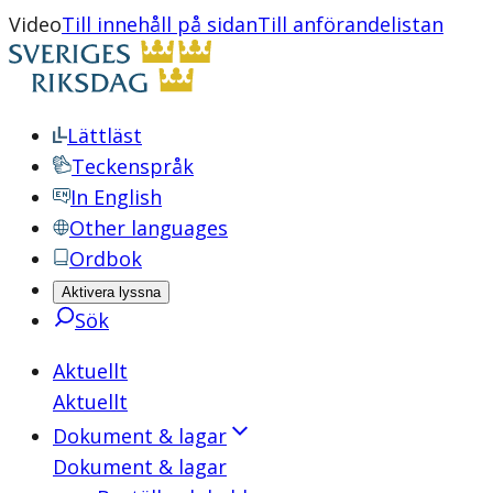
Video
Till innehåll på sidan
Till anförandelistan
Lättläst
Teckenspråk
In English
Other languages
Ordbok
Aktivera lyssna
Sök
Aktuellt
Aktuellt
Dokument & lagar
Dokument & lagar