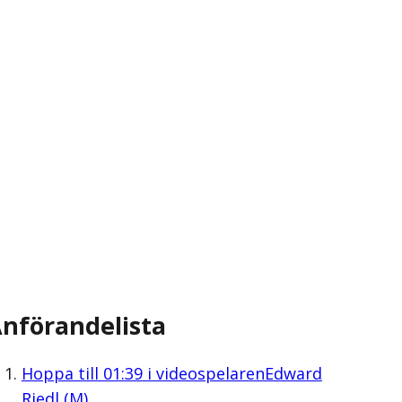
nförandelista
Hoppa till
01:39
i videospelaren
Edward
Riedl (M)