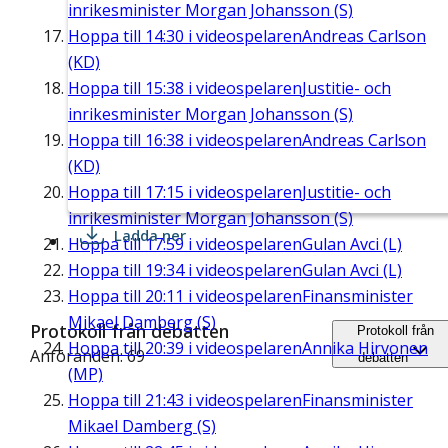
inrikesminister Morgan Johansson (S)
Hoppa till
14:30
i videospelaren
Andreas Carlson
(KD)
Hoppa till
15:38
i videospelaren
Justitie- och
inrikesminister Morgan Johansson (S)
Hoppa till
16:38
i videospelaren
Andreas Carlson
(KD)
Hoppa till
17:15
i videospelaren
Justitie- och
inrikesminister Morgan Johansson (S)
Ladda ner
Hoppa till
17:59
i videospelaren
Gulan Avci (L)
Hoppa till
19:34
i videospelaren
Gulan Avci (L)
Hoppa till
20:11
i videospelaren
Finansminister
Mikael Damberg (S)
Protokoll från debatten
Protokoll från
Hoppa till
20:39
i videospelaren
Annika Hirvonen
Anföranden: 69
debatten
(MP)
Hoppa till
21:43
i videospelaren
Finansminister
Mikael Damberg (S)