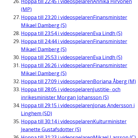
Hoppa till
22:45
i videospelaren
Annika Hirvonen
(MP)
Hoppa till
23:20
i videospelaren
Finansminister
Mikael Damberg (S)
Hoppa till
23:54
i videospelaren
Eva Lindh (S)
Hoppa till
24:44
i videospelaren
Finansminister
Mikael Damberg (S)
Hoppa till
25:53
i videospelaren
Eva Lindh (S)
Hoppa till
26:26
i videospelaren
Finansminister
Mikael Damberg (S)
Hoppa till
27:09
i videospelaren
Boriana Åberg (M)
Hoppa till
28:05
i videospelaren
Justitie- och
inrikesminister Morgan Johansson (S)
Hoppa till
29:15
i videospelaren
Jonas Andersson i
Linghem (SD)
Hoppa till
30:14
i videospelaren
Kulturminister
Jeanette Gustafsdotter (S)
Hoppa till
31:23
i videospelaren
Mikael Larsson (C)