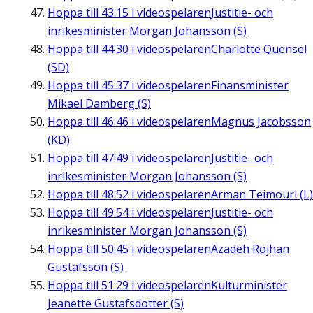
Hoppa till
43:15
i videospelaren
Justitie- och
inrikesminister Morgan Johansson (S)
Hoppa till
44:30
i videospelaren
Charlotte Quensel
(SD)
Hoppa till
45:37
i videospelaren
Finansminister
Mikael Damberg (S)
Hoppa till
46:46
i videospelaren
Magnus Jacobsson
(KD)
Hoppa till
47:49
i videospelaren
Justitie- och
inrikesminister Morgan Johansson (S)
Hoppa till
48:52
i videospelaren
Arman Teimouri (L)
Hoppa till
49:54
i videospelaren
Justitie- och
inrikesminister Morgan Johansson (S)
Hoppa till
50:45
i videospelaren
Azadeh Rojhan
Gustafsson (S)
Hoppa till
51:29
i videospelaren
Kulturminister
Jeanette Gustafsdotter (S)