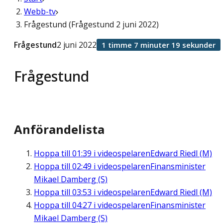
Webb-tv
Frågestund (Frågestund 2 juni 2022)
Frågestund
2 juni 2022
1 timme 7 minuter 19 sekunder
Frågestund
Anförandelista
Hoppa till
01:39
i videospelaren
Edward Riedl (M)
Hoppa till
02:49
i videospelaren
Finansminister
Mikael Damberg (S)
Hoppa till
03:53
i videospelaren
Edward Riedl (M)
Hoppa till
04:27
i videospelaren
Finansminister
Mikael Damberg (S)