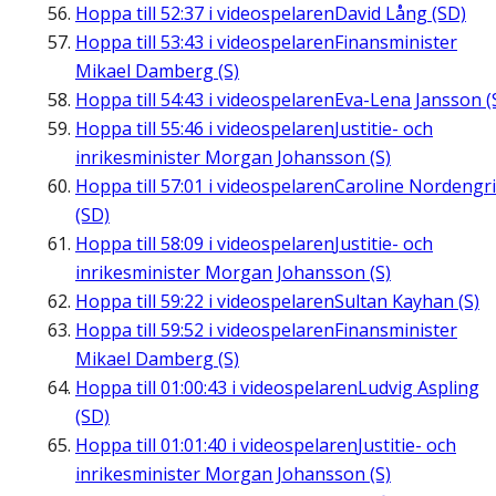
Hoppa till
52:37
i videospelaren
David Lång (SD)
Hoppa till
53:43
i videospelaren
Finansminister
Mikael Damberg (S)
Hoppa till
54:43
i videospelaren
Eva-Lena Jansson (
Hoppa till
55:46
i videospelaren
Justitie- och
inrikesminister Morgan Johansson (S)
Hoppa till
57:01
i videospelaren
Caroline Nordengr
(SD)
Hoppa till
58:09
i videospelaren
Justitie- och
inrikesminister Morgan Johansson (S)
Hoppa till
59:22
i videospelaren
Sultan Kayhan (S)
Hoppa till
59:52
i videospelaren
Finansminister
Mikael Damberg (S)
Hoppa till
01:00:43
i videospelaren
Ludvig Aspling
(SD)
Hoppa till
01:01:40
i videospelaren
Justitie- och
inrikesminister Morgan Johansson (S)