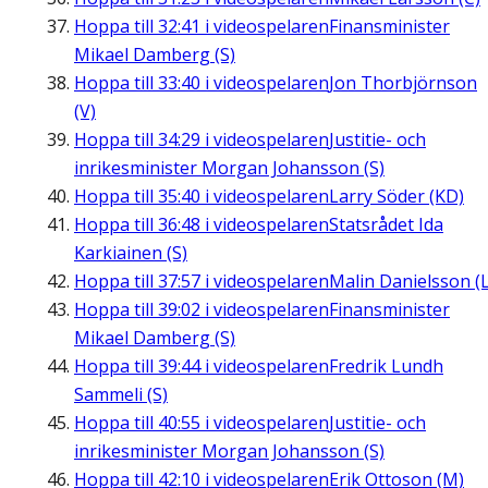
Hoppa till
32:41
i videospelaren
Finansminister
Mikael Damberg (S)
Hoppa till
33:40
i videospelaren
Jon Thorbjörnson
(V)
Hoppa till
34:29
i videospelaren
Justitie- och
inrikesminister Morgan Johansson (S)
Hoppa till
35:40
i videospelaren
Larry Söder (KD)
Hoppa till
36:48
i videospelaren
Statsrådet Ida
Karkiainen (S)
Hoppa till
37:57
i videospelaren
Malin Danielsson (L
Hoppa till
39:02
i videospelaren
Finansminister
Mikael Damberg (S)
Hoppa till
39:44
i videospelaren
Fredrik Lundh
Sammeli (S)
Hoppa till
40:55
i videospelaren
Justitie- och
inrikesminister Morgan Johansson (S)
Hoppa till
42:10
i videospelaren
Erik Ottoson (M)