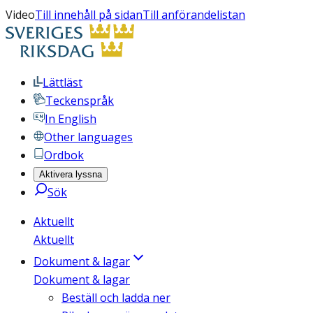
Video
Till innehåll på sidan
Till anförandelistan
Lättläst
Teckenspråk
In English
Other languages
Ordbok
Aktivera lyssna
Sök
Aktuellt
Aktuellt
Dokument & lagar
Dokument & lagar
Beställ och ladda ner