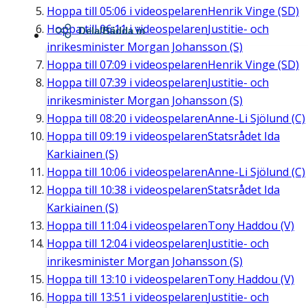
Hoppa till
05:06
i videospelaren
Henrik Vinge (SD)
Hoppa till
06:11
i videospelaren
Justitie- och
Dela/Bädda in
inrikesminister Morgan Johansson (S)
Hoppa till
07:09
i videospelaren
Henrik Vinge (SD)
Hoppa till
07:39
i videospelaren
Justitie- och
inrikesminister Morgan Johansson (S)
Hoppa till
08:20
i videospelaren
Anne-Li Sjölund (C)
Hoppa till
09:19
i videospelaren
Statsrådet Ida
Karkiainen (S)
Hoppa till
10:06
i videospelaren
Anne-Li Sjölund (C)
Hoppa till
10:38
i videospelaren
Statsrådet Ida
Karkiainen (S)
Hoppa till
11:04
i videospelaren
Tony Haddou (V)
Hoppa till
12:04
i videospelaren
Justitie- och
inrikesminister Morgan Johansson (S)
Hoppa till
13:10
i videospelaren
Tony Haddou (V)
Hoppa till
13:51
i videospelaren
Justitie- och