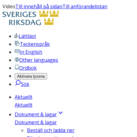
Video
Till innehåll på sidan
Till anförandelistan
Lättläst
Teckenspråk
In English
Other languages
Ordbok
Aktivera lyssna
Sök
Aktuellt
Aktuellt
Dokument & lagar
Dokument & lagar
Beställ och ladda ner