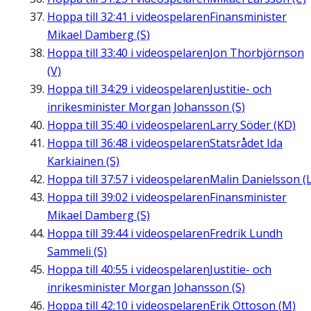
Hoppa till
32:41
i videospelaren
Finansminister
Mikael Damberg (S)
Hoppa till
33:40
i videospelaren
Jon Thorbjörnson
(V)
Hoppa till
34:29
i videospelaren
Justitie- och
inrikesminister Morgan Johansson (S)
Hoppa till
35:40
i videospelaren
Larry Söder (KD)
Hoppa till
36:48
i videospelaren
Statsrådet Ida
Karkiainen (S)
Hoppa till
37:57
i videospelaren
Malin Danielsson (L
Hoppa till
39:02
i videospelaren
Finansminister
Mikael Damberg (S)
Hoppa till
39:44
i videospelaren
Fredrik Lundh
Sammeli (S)
Hoppa till
40:55
i videospelaren
Justitie- och
inrikesminister Morgan Johansson (S)
Hoppa till
42:10
i videospelaren
Erik Ottoson (M)