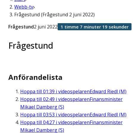
Webb-tv
Frågestund (Frågestund 2 juni 2022)
Frågestund
2 juni 2022
1 timme 7 minuter 19 sekunder
Frågestund
Anförandelista
Hoppa till
01:39
i videospelaren
Edward Riedl (M)
Hoppa till
02:49
i videospelaren
Finansminister
Mikael Damberg (S)
Hoppa till
03:53
i videospelaren
Edward Riedl (M)
Hoppa till
04:27
i videospelaren
Finansminister
Mikael Damberg (S)