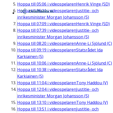
Hoppa till
05:06
i videospelaren
Henrik Vinge (SD)
Hoppa till
06:11
i videospelaren
Justitie- och
Dela/Bädda in
inrikesminister Morgan Johansson (S)
Hoppa till
07:09
i videospelaren
Henrik Vinge (SD)
Hoppa till
07:39
i videospelaren
Justitie- och
inrikesminister Morgan Johansson (S)
Hoppa till
08:20
i videospelaren
Anne-Li Sjölund (C)
Hoppa till
09:19
i videospelaren
Statsrådet Ida
Karkiainen (S)
Hoppa till
10:06
i videospelaren
Anne-Li Sjölund (C)
Hoppa till
10:38
i videospelaren
Statsrådet Ida
Karkiainen (S)
Hoppa till
11:04
i videospelaren
Tony Haddou (V)
Hoppa till
12:04
i videospelaren
Justitie- och
inrikesminister Morgan Johansson (S)
Hoppa till
13:10
i videospelaren
Tony Haddou (V)
Hoppa till
13:51
i videospelaren
Justitie- och