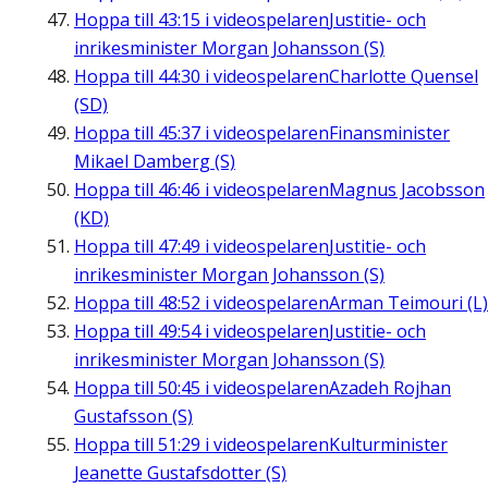
Hoppa till
43:15
i videospelaren
Justitie- och
inrikesminister Morgan Johansson (S)
Hoppa till
44:30
i videospelaren
Charlotte Quensel
(SD)
Hoppa till
45:37
i videospelaren
Finansminister
Mikael Damberg (S)
Hoppa till
46:46
i videospelaren
Magnus Jacobsson
(KD)
Hoppa till
47:49
i videospelaren
Justitie- och
inrikesminister Morgan Johansson (S)
Hoppa till
48:52
i videospelaren
Arman Teimouri (L)
Hoppa till
49:54
i videospelaren
Justitie- och
inrikesminister Morgan Johansson (S)
Hoppa till
50:45
i videospelaren
Azadeh Rojhan
Gustafsson (S)
Hoppa till
51:29
i videospelaren
Kulturminister
Jeanette Gustafsdotter (S)