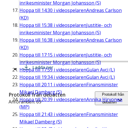
inrikesminister Morgan Johansson (S)
Hoppa till
14:30
i videospelaren
Andreas Carlson
(KD)
Hoppa till
15:38
i videospelaren
Justitie- och
inrikesminister Morgan Johansson (S)
Hoppa till
16:38
i videospelaren
Andreas Carlson
(KD)
Hoppa till
17:15
i videospelaren
Justitie- och
inrikesminister Morgan Johansson (S)
Ladda ner
Hoppa till
17:59
i videospelaren
Gulan Avci (L)
Hoppa till
19:34
i videospelaren
Gulan Avci (L)
Hoppa till
20:11
i videospelaren
Finansminister
Mikael Damberg (S)
Protokoll från debatten
Protokoll från
Hoppa till
20:39
i videospelaren
Annika Hirvonen
Anföranden: 69
debatten
(MP)
Hoppa till
21:43
i videospelaren
Finansminister
Mikael Damberg (S)