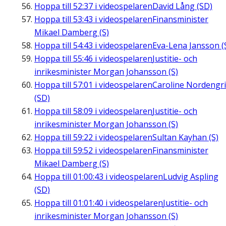
Hoppa till
52:37
i videospelaren
David Lång (SD)
Hoppa till
53:43
i videospelaren
Finansminister
Mikael Damberg (S)
Hoppa till
54:43
i videospelaren
Eva-Lena Jansson (
Hoppa till
55:46
i videospelaren
Justitie- och
inrikesminister Morgan Johansson (S)
Hoppa till
57:01
i videospelaren
Caroline Nordengr
(SD)
Hoppa till
58:09
i videospelaren
Justitie- och
inrikesminister Morgan Johansson (S)
Hoppa till
59:22
i videospelaren
Sultan Kayhan (S)
Hoppa till
59:52
i videospelaren
Finansminister
Mikael Damberg (S)
Hoppa till
01:00:43
i videospelaren
Ludvig Aspling
(SD)
Hoppa till
01:01:40
i videospelaren
Justitie- och
inrikesminister Morgan Johansson (S)