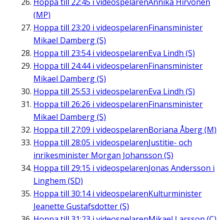
Hoppa till
22:45
i videospelaren
Annika Hirvonen
(MP)
Hoppa till
23:20
i videospelaren
Finansminister
Mikael Damberg (S)
Hoppa till
23:54
i videospelaren
Eva Lindh (S)
Hoppa till
24:44
i videospelaren
Finansminister
Mikael Damberg (S)
Hoppa till
25:53
i videospelaren
Eva Lindh (S)
Hoppa till
26:26
i videospelaren
Finansminister
Mikael Damberg (S)
Hoppa till
27:09
i videospelaren
Boriana Åberg (M)
Hoppa till
28:05
i videospelaren
Justitie- och
inrikesminister Morgan Johansson (S)
Hoppa till
29:15
i videospelaren
Jonas Andersson i
Linghem (SD)
Hoppa till
30:14
i videospelaren
Kulturminister
Jeanette Gustafsdotter (S)
Hoppa till
31:23
i videospelaren
Mikael Larsson (C)