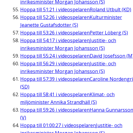
inrikesminister Morgan Johansson (S)
Hoppa till
51:21
i videospelaren
Roland Utbult (KD)
Hoppa till
52:26
i videospelaren
Kulturminister
Jeanette Gustafsdotter (S)
Hoppa till
53:26
i videospelaren
Petter Löberg (S)
Hoppa till
54:17
i videospelaren
Justitie- och
inrikesminister Morgan Johansson (S)
Hoppa till
55:24
i videospelaren
David Josefsson (M
Hoppa till
56:29
i videospelaren
Justitie- och
inrikesminister Morgan Johansson (S)
Hoppa till
57:39
i videospelaren
Caroline Nordengr
(SD)
Hoppa till
58:41
i videospelaren
Klimat- och
miljöminister Annika Strandhäll (S)
Hoppa till
59:26
i videospelaren
Hanna Gunnarsso
(V)
Hoppa till
01:00:27
i videospelaren
Justitie- och