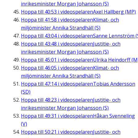
inrikesminister Morgan Johansson (S)
Hoppa till
40:53
i videospelaren
Axel Hallberg (MP)
Hoppa till
41:58
i videospelaren
Klimat- och
miljöminister Annika Strandhäll (S)
Hoppa till
43:04
i videospelaren
Sanne Lennström (
Hoppa till
43:48
i videospelaren
Justitie- och
inrikesminister Morgan Johansson (S)
Hoppa till
45:01
i videospelaren
Ulrika Heindorff (M
Hoppa till
46:05
i videospelaren
Klimat- och
miljöminister Annika Strandhäll (S)
Hoppa till
47:14
i videospelaren
Tobias Andersson
(SD)
Hoppa till
48:23
i videospelaren
Justitie- och
inrikesminister Morgan Johansson (S)
Hoppa till
49:31
i videospelaren
Håkan Svenneling
(V)
Hoppa till
50:21
i videospelaren
Justitie- och