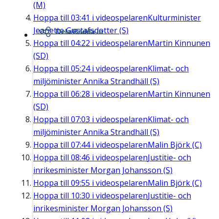
(M)
Hoppa till
03:41
i videospelaren
Kulturminister
Jeanette Gustafsdotter (S)
Dela/Bädda in
Hoppa till
04:22
i videospelaren
Martin Kinnunen
(SD)
Hoppa till
05:24
i videospelaren
Klimat- och
miljöminister Annika Strandhäll (S)
Hoppa till
06:28
i videospelaren
Martin Kinnunen
(SD)
Hoppa till
07:03
i videospelaren
Klimat- och
miljöminister Annika Strandhäll (S)
Hoppa till
07:44
i videospelaren
Malin Björk (C)
Hoppa till
08:46
i videospelaren
Justitie- och
inrikesminister Morgan Johansson (S)
Hoppa till
09:55
i videospelaren
Malin Björk (C)
Hoppa till
10:30
i videospelaren
Justitie- och
inrikesminister Morgan Johansson (S)