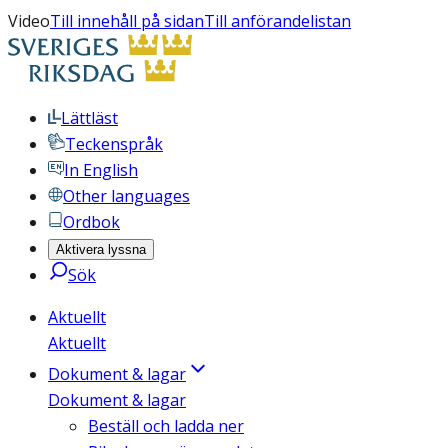
Video
Till innehåll på sidan
Till anförandelistan
Lättläst
Teckenspråk
In English
Other languages
Ordbok
Aktivera lyssna
Sök
Aktuellt
Aktuellt
Dokument & lagar
Dokument & lagar
Beställ och ladda ner