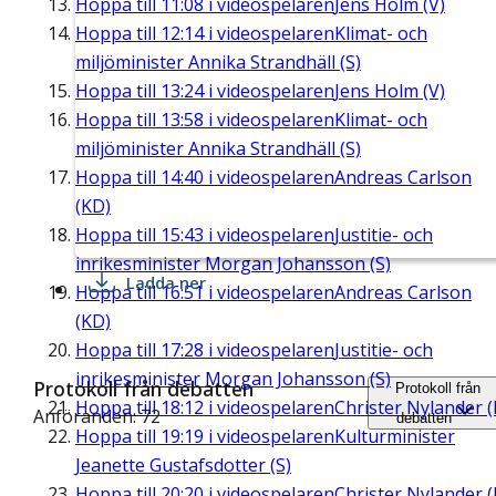
Hoppa till
11:08
i videospelaren
Jens Holm (V)
Hoppa till
12:14
i videospelaren
Klimat- och
miljöminister Annika Strandhäll (S)
Hoppa till
13:24
i videospelaren
Jens Holm (V)
Hoppa till
13:58
i videospelaren
Klimat- och
miljöminister Annika Strandhäll (S)
Hoppa till
14:40
i videospelaren
Andreas Carlson
(KD)
Hoppa till
15:43
i videospelaren
Justitie- och
inrikesminister Morgan Johansson (S)
Ladda ner
Hoppa till
16:51
i videospelaren
Andreas Carlson
(KD)
Hoppa till
17:28
i videospelaren
Justitie- och
inrikesminister Morgan Johansson (S)
Protokoll från debatten
Protokoll från
Hoppa till
18:12
i videospelaren
Christer Nylander (
Anföranden: 72
debatten
Hoppa till
19:19
i videospelaren
Kulturminister
Jeanette Gustafsdotter (S)
Hoppa till
20:20
i videospelaren
Christer Nylander (