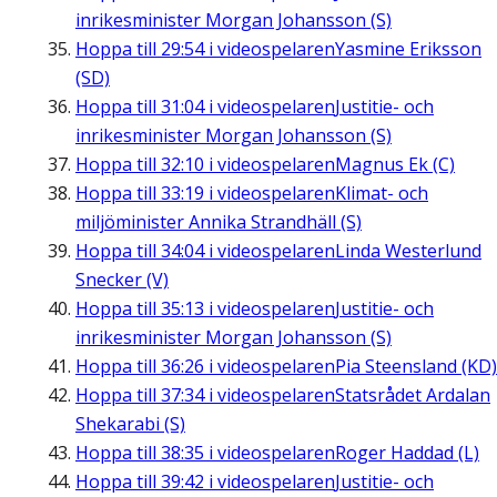
inrikesminister Morgan Johansson (S)
Hoppa till
29:54
i videospelaren
Yasmine Eriksson
(SD)
Hoppa till
31:04
i videospelaren
Justitie- och
inrikesminister Morgan Johansson (S)
Hoppa till
32:10
i videospelaren
Magnus Ek (C)
Hoppa till
33:19
i videospelaren
Klimat- och
miljöminister Annika Strandhäll (S)
Hoppa till
34:04
i videospelaren
Linda Westerlund
Snecker (V)
Hoppa till
35:13
i videospelaren
Justitie- och
inrikesminister Morgan Johansson (S)
Hoppa till
36:26
i videospelaren
Pia Steensland (KD)
Hoppa till
37:34
i videospelaren
Statsrådet Ardalan
Shekarabi (S)
Hoppa till
38:35
i videospelaren
Roger Haddad (L)
Hoppa till
39:42
i videospelaren
Justitie- och