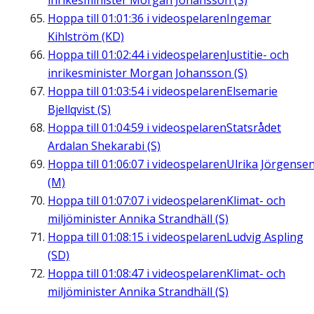
inrikesminister Morgan Johansson (S)
Hoppa till
01:01:36
i videospelaren
Ingemar
Kihlström (KD)
Hoppa till
01:02:44
i videospelaren
Justitie- och
inrikesminister Morgan Johansson (S)
Hoppa till
01:03:54
i videospelaren
Elsemarie
Bjellqvist (S)
Hoppa till
01:04:59
i videospelaren
Statsrådet
Ardalan Shekarabi (S)
Hoppa till
01:06:07
i videospelaren
Ulrika Jörgense
(M)
Hoppa till
01:07:07
i videospelaren
Klimat- och
miljöminister Annika Strandhäll (S)
Hoppa till
01:08:15
i videospelaren
Ludvig Aspling
(SD)
Hoppa till
01:08:47
i videospelaren
Klimat- och
miljöminister Annika Strandhäll (S)