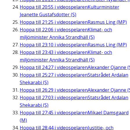
Hoppa till
20:55
i videospelaren
Kulturminister
Jeanette Gustafsdotter (S)
Hoppa till
21:25
i videospelaren
Rasmus Ling (MP)
Hoppa till
22:06
i videospelaren
Klimat- och
miljöminister Annika Strandhäll (S)
Hoppa till
23:10
i videospelaren
Rasmus Ling (MP)
Hoppa till
23:43
i videospelaren
Klimat- och
miljöminister Annika Strandhäll (S)
Hoppa till
24:27
i videospelaren
Alexander Ojanne (
Hoppa till
25:27
i videospelaren
Statsrådet Ardalan
Shekarabi (S)
Hoppa till
26:29
i videospelaren
Alexander Ojanne (
Hoppa till
27:03
i videospelaren
Statsrådet Ardalan
Shekarabi (S)
Hoppa till
27:45
i videospelaren
Mikael Damsgaard
(M)
Hoppa till
28:44
i videospelaren
Justitie- och