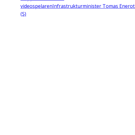
videospelaren
Infrastrukturminister Tomas Enero
(S)