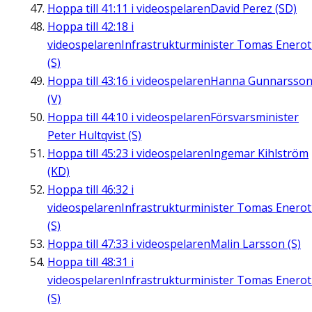
Hoppa till
41:11
i videospelaren
David Perez (SD)
Hoppa till
42:18
i
videospelaren
Infrastrukturminister Tomas Enero
(S)
Hoppa till
43:16
i videospelaren
Hanna Gunnarsso
(V)
Hoppa till
44:10
i videospelaren
Försvarsminister
Peter Hultqvist (S)
Hoppa till
45:23
i videospelaren
Ingemar Kihlström
(KD)
Hoppa till
46:32
i
videospelaren
Infrastrukturminister Tomas Enero
(S)
Hoppa till
47:33
i videospelaren
Malin Larsson (S)
Hoppa till
48:31
i
videospelaren
Infrastrukturminister Tomas Enero
(S)