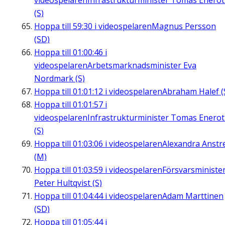
videospelaren
Infrastrukturminister Tomas Enero
(S)
Hoppa till
59:30
i videospelaren
Magnus Persson
(SD)
Hoppa till
01:00:46
i
videospelaren
Arbetsmarknadsminister Eva
Nordmark (S)
Hoppa till
01:01:12
i videospelaren
Abraham Halef (
Hoppa till
01:01:57
i
videospelaren
Infrastrukturminister Tomas Enero
(S)
Hoppa till
01:03:06
i videospelaren
Alexandra Anstre
(M)
Hoppa till
01:03:59
i videospelaren
Försvarsministe
Peter Hultqvist (S)
Hoppa till
01:04:44
i videospelaren
Adam Marttinen
(SD)
Hoppa till
01:05:44
i