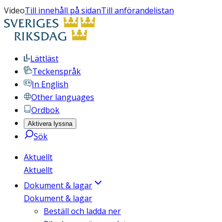
Video
Till innehåll på sidan
Till anförandelistan
Lättläst
Teckenspråk
In English
Other languages
Ordbok
Aktivera lyssna
Sök
Aktuellt
Aktuellt
Dokument & lagar
Dokument & lagar
Beställ och ladda ner