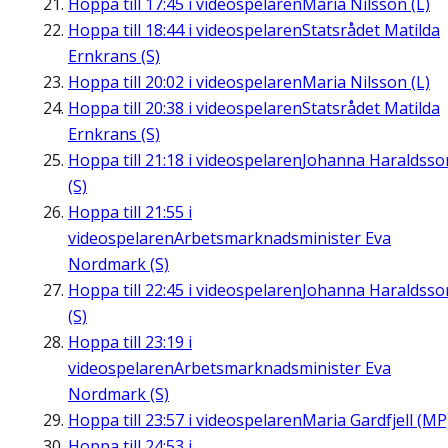
Hoppa till
17:45
i videospelaren
Maria Nilsson (L)
Hoppa till
18:44
i videospelaren
Statsrådet Matilda
Ernkrans (S)
Hoppa till
20:02
i videospelaren
Maria Nilsson (L)
Hoppa till
20:38
i videospelaren
Statsrådet Matilda
Ernkrans (S)
Hoppa till
21:18
i videospelaren
Johanna Haraldsso
(S)
Hoppa till
21:55
i
videospelaren
Arbetsmarknadsminister Eva
Nordmark (S)
Hoppa till
22:45
i videospelaren
Johanna Haraldsso
(S)
Hoppa till
23:19
i
videospelaren
Arbetsmarknadsminister Eva
Nordmark (S)
Hoppa till
23:57
i videospelaren
Maria Gardfjell (MP
Hoppa till
24:53
i