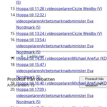
(S)
Hoppa till
11:28
i videospelaren
Ciczie Weidby (V)
Hoppa till
12:32
i
videospelaren
Arbetsmarknadsminister Eva
Nordmark (S)
Hoppa till
13:24
i videospelaren
Ciczie Weidby (V)
Hoppa till
13:54
i
videospelaren
Arbetsmarknadsminister Eva
Nordmark (S)
Ladda ner
Hoppa till
14:35
i videospelaren
Michael Anefur (KD
Hoppa till
15:47
i
videospelaren
Arbetsmarknadsminister Eva
Nordmark (S)
Protokoll från debatten
Protokoll från
Hoppa till
16:40
i videospelaren
Michael Anefur (KD
Anföranden: 72
debatten
Hoppa till
17:09
i
videospelaren
Arbetsmarknadsminister Eva
Nordmark (S)