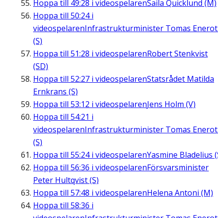
Hoppa till
49:28
i videospelaren
Saila Quicklund (M)
Hoppa till
50:24
i
videospelaren
Infrastrukturminister Tomas Enero
(S)
Hoppa till
51:28
i videospelaren
Robert Stenkvist
(SD)
Hoppa till
52:27
i videospelaren
Statsrådet Matilda
Ernkrans (S)
Hoppa till
53:12
i videospelaren
Jens Holm (V)
Hoppa till
54:21
i
videospelaren
Infrastrukturminister Tomas Enero
(S)
Hoppa till
55:24
i videospelaren
Yasmine Bladelius (
Hoppa till
56:36
i videospelaren
Försvarsminister
Peter Hultqvist (S)
Hoppa till
57:48
i videospelaren
Helena Antoni (M)
Hoppa till
58:36
i