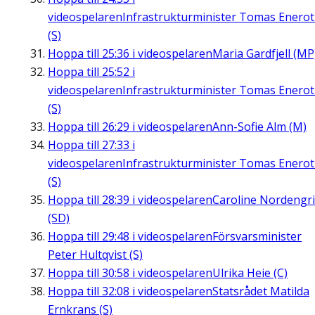
videospelaren
Infrastrukturminister Tomas Enero
(S)
Hoppa till
25:36
i videospelaren
Maria Gardfjell (MP
Hoppa till
25:52
i
videospelaren
Infrastrukturminister Tomas Enero
(S)
Hoppa till
26:29
i videospelaren
Ann-Sofie Alm (M)
Hoppa till
27:33
i
videospelaren
Infrastrukturminister Tomas Enero
(S)
Hoppa till
28:39
i videospelaren
Caroline Nordengr
(SD)
Hoppa till
29:48
i videospelaren
Försvarsminister
Peter Hultqvist (S)
Hoppa till
30:58
i videospelaren
Ulrika Heie (C)
Hoppa till
32:08
i videospelaren
Statsrådet Matilda
Ernkrans (S)