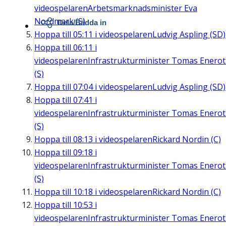
videospelaren
Arbetsmarknadsminister Eva
Nordmark (S)
Dela/Bädda in
Hoppa till
05:11
i videospelaren
Ludvig Aspling (SD)
Hoppa till
06:11
i
videospelaren
Infrastrukturminister Tomas Enero
(S)
Hoppa till
07:04
i videospelaren
Ludvig Aspling (SD)
Hoppa till
07:41
i
videospelaren
Infrastrukturminister Tomas Enero
(S)
Hoppa till
08:13
i videospelaren
Rickard Nordin (C)
Hoppa till
09:18
i
videospelaren
Infrastrukturminister Tomas Enero
(S)
Hoppa till
10:18
i videospelaren
Rickard Nordin (C)
Hoppa till
10:53
i
videospelaren
Infrastrukturminister Tomas Enero