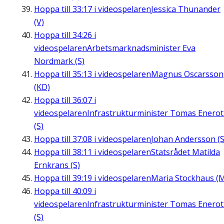
Hoppa till
33:17
i videospelaren
Jessica Thunander
(V)
Hoppa till
34:26
i
videospelaren
Arbetsmarknadsminister Eva
Nordmark (S)
Hoppa till
35:13
i videospelaren
Magnus Oscarsson
(KD)
Hoppa till
36:07
i
videospelaren
Infrastrukturminister Tomas Enero
(S)
Hoppa till
37:08
i videospelaren
Johan Andersson (S
Hoppa till
38:11
i videospelaren
Statsrådet Matilda
Ernkrans (S)
Hoppa till
39:19
i videospelaren
Maria Stockhaus (
Hoppa till
40:09
i
videospelaren
Infrastrukturminister Tomas Enero
(S)