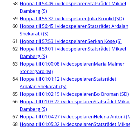
Hoppa till
54:49
i videospelaren
Statsrådet Mikael
Damberg (S)
Hoppa till
55:32
i videospelaren
Julia Kronlid (SD)
Hoppa till
56:45
i videospelaren
Statsrådet Ardalan
Shekarabi (S)
Hoppa till
57:53
i videospelaren
Serkan Köse (S)
Hoppa till
59:01
i videospelaren
Statsrådet Mikael
Damberg (S)
Hoppa till
01:00:08
i videospelaren
Maria Malmer
Stenergard (M)
Hoppa till
01:01:12
i videospelaren
Statsrådet
Ardalan Shekarabi (S)
Hoppa till
01:02:19
i videospelaren
Bo Broman (SD)
Hoppa till
01:03:22
i videospelaren
Statsrådet Mikae
Damberg (S)
Hoppa till
01:04:27
i videospelaren
Helena Antoni (
Hoppa till
01:05:32
i videospelaren
Statsrådet Mikae