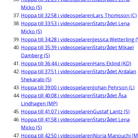
Micko (S)
Hoppa till
32:58
i videospelaren
Lars Thomsson (C)
Hoppa till
33:53
i videospelaren
Statsrådet Lena
Micko (S)
Hoppa till
34:28
i videospelaren
Jessica Wetterling (
Hoppa till
35:39
i videospelaren
Statsrådet Mikael
Damberg (S)
Hoppa till
36:44
i videospelaren
Hans Eklind (KD)
Hoppa till
37:51
i videospelaren
Statsrådet Ardalan
Shekarabi (S)
Hoppa till
39:00
i videospelaren
Johan Pehrson (L)
Hoppa till
40:08
i videospelaren
Statsrådet Åsa
Lindhagen (MP)
Hoppa till
41:07
i videospelaren
Gustaf Lantz (S)
Hoppa till
41:58
i videospelaren
Statsrådet Lena
Micko (S)
Hoppa till
42:50
i videospelaren
Noria Manouchi (M