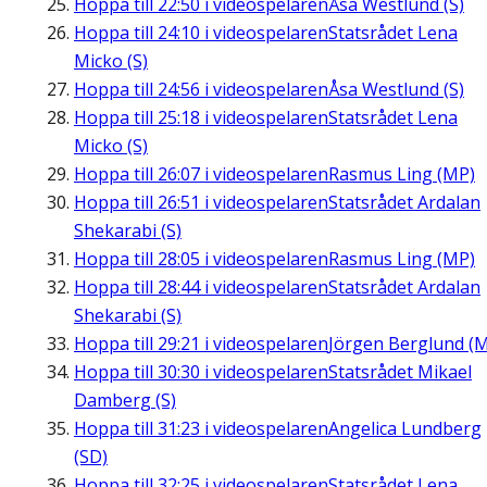
Hoppa till
22:50
i videospelaren
Åsa Westlund (S)
Hoppa till
24:10
i videospelaren
Statsrådet Lena
Micko (S)
Hoppa till
24:56
i videospelaren
Åsa Westlund (S)
Hoppa till
25:18
i videospelaren
Statsrådet Lena
Micko (S)
Hoppa till
26:07
i videospelaren
Rasmus Ling (MP)
Hoppa till
26:51
i videospelaren
Statsrådet Ardalan
Shekarabi (S)
Hoppa till
28:05
i videospelaren
Rasmus Ling (MP)
Hoppa till
28:44
i videospelaren
Statsrådet Ardalan
Shekarabi (S)
Hoppa till
29:21
i videospelaren
Jörgen Berglund (M
Hoppa till
30:30
i videospelaren
Statsrådet Mikael
Damberg (S)
Hoppa till
31:23
i videospelaren
Angelica Lundberg
(SD)
Hoppa till
32:25
i videospelaren
Statsrådet Lena