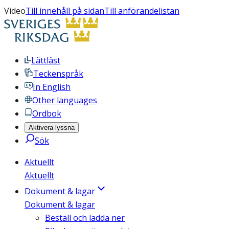
Video
Till innehåll på sidan
Till anförandelistan
Lättläst
Teckenspråk
In English
Other languages
Ordbok
Aktivera lyssna
Sök
Aktuellt
Aktuellt
Dokument & lagar
Dokument & lagar
Beställ och ladda ner