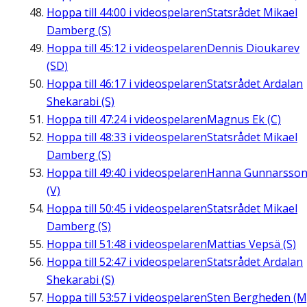
Hoppa till
44:00
i videospelaren
Statsrådet Mikael
Damberg (S)
Hoppa till
45:12
i videospelaren
Dennis Dioukarev
(SD)
Hoppa till
46:17
i videospelaren
Statsrådet Ardalan
Shekarabi (S)
Hoppa till
47:24
i videospelaren
Magnus Ek (C)
Hoppa till
48:33
i videospelaren
Statsrådet Mikael
Damberg (S)
Hoppa till
49:40
i videospelaren
Hanna Gunnarsso
(V)
Hoppa till
50:45
i videospelaren
Statsrådet Mikael
Damberg (S)
Hoppa till
51:48
i videospelaren
Mattias Vepsä (S)
Hoppa till
52:47
i videospelaren
Statsrådet Ardalan
Shekarabi (S)
Hoppa till
53:57
i videospelaren
Sten Bergheden (M