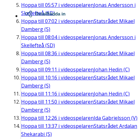
Hoppa till
05:57
i videospelaren
Jonas Andersson i
Skellefteå (SD)
Dela/Bädda in
Hoppa till
07:02
i videospelaren
Statsrådet Mikael
Damberg (S)
Hoppa till
08:04
i videospelaren
Jonas Andersson i
Skellefteå (SD)
Hoppa till
08:36
i videospelaren
Statsrådet Mikael
Damberg (S)
Hoppa till
09:11
i videospelaren
Johan Hedin (C)
Hoppa till
10:16
i videospelaren
Statsrådet Mikael
Damberg (S)
Hoppa till
11:16
i videospelaren
Johan Hedin (C)
Hoppa till
11:50
i videospelaren
Statsrådet Mikael
Damberg (S)
Hoppa till
12:26
i videospelaren
Ida Gabrielsson (V)
Hoppa till
13:37
i videospelaren
Statsrådet Ardalan
Shekarabi (S)