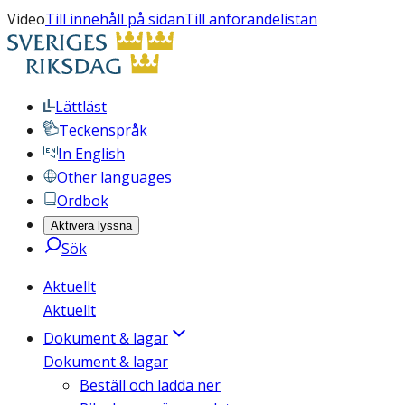
Video
Till innehåll på sidan
Till anförandelistan
Lättläst
Teckenspråk
In English
Other languages
Ordbok
Aktivera lyssna
Sök
Aktuellt
Aktuellt
Dokument & lagar
Dokument & lagar
Beställ och ladda ner