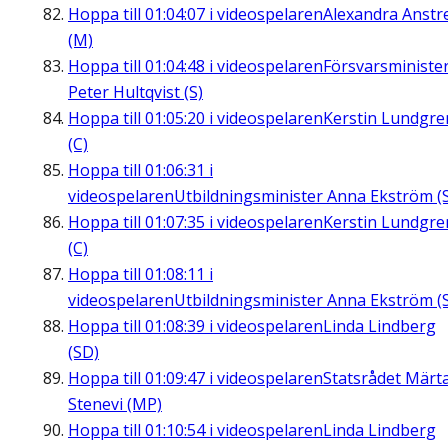
Hoppa till
01:04:07
i videospelaren
Alexandra Anstre
(M)
Hoppa till
01:04:48
i videospelaren
Försvarsministe
Peter Hultqvist (S)
Hoppa till
01:05:20
i videospelaren
Kerstin Lundgre
(C)
Hoppa till
01:06:31
i
videospelaren
Utbildningsminister Anna Ekström (
Hoppa till
01:07:35
i videospelaren
Kerstin Lundgre
(C)
Hoppa till
01:08:11
i
videospelaren
Utbildningsminister Anna Ekström (
Hoppa till
01:08:39
i videospelaren
Linda Lindberg
(SD)
Hoppa till
01:09:47
i videospelaren
Statsrådet Märt
Stenevi (MP)
Hoppa till
01:10:54
i videospelaren
Linda Lindberg