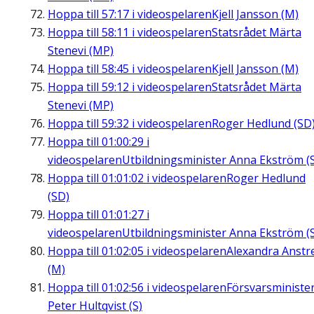
Hoppa till
57:17
i videospelaren
Kjell Jansson (M)
Hoppa till
58:11
i videospelaren
Statsrådet Märta
Stenevi (MP)
Hoppa till
58:45
i videospelaren
Kjell Jansson (M)
Hoppa till
59:12
i videospelaren
Statsrådet Märta
Stenevi (MP)
Hoppa till
59:32
i videospelaren
Roger Hedlund (SD
Hoppa till
01:00:29
i
videospelaren
Utbildningsminister Anna Ekström (
Hoppa till
01:01:02
i videospelaren
Roger Hedlund
(SD)
Hoppa till
01:01:27
i
videospelaren
Utbildningsminister Anna Ekström (
Hoppa till
01:02:05
i videospelaren
Alexandra Anstre
(M)
Hoppa till
01:02:56
i videospelaren
Försvarsministe
Peter Hultqvist (S)