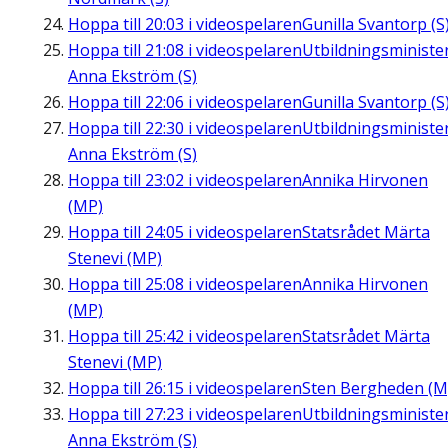
Hoppa till
20:03
i videospelaren
Gunilla Svantorp (S
Hoppa till
21:08
i videospelaren
Utbildningsministe
Anna Ekström (S)
Hoppa till
22:06
i videospelaren
Gunilla Svantorp (S
Hoppa till
22:30
i videospelaren
Utbildningsministe
Anna Ekström (S)
Hoppa till
23:02
i videospelaren
Annika Hirvonen
(MP)
Hoppa till
24:05
i videospelaren
Statsrådet Märta
Stenevi (MP)
Hoppa till
25:08
i videospelaren
Annika Hirvonen
(MP)
Hoppa till
25:42
i videospelaren
Statsrådet Märta
Stenevi (MP)
Hoppa till
26:15
i videospelaren
Sten Bergheden (M
Hoppa till
27:23
i videospelaren
Utbildningsministe
Anna Ekström (S)