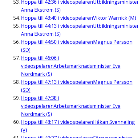
Hoppa till
42:36
i videospelaren
Utbildningsministe
Anna Ekström (S)
Hoppa till
43:40
i videospelaren
Viktor Wärnick (M)
Hoppa till
44:13
i videospelaren
Utbildningsministe
Anna Ekström (S)
Hoppa till
44:50
i videospelaren
Magnus Persson
(SD)
Hoppa till
46:06
i
videospelaren
Arbetsmarknadsminister Eva
Nordmark (S)
Hoppa till
47:13
i videospelaren
Magnus Persson
(SD)
Hoppa till
47:38
i
videospelaren
Arbetsmarknadsminister Eva
Nordmark (S)
Hoppa till
48:17
i videospelaren
Håkan Svenneling
(V)