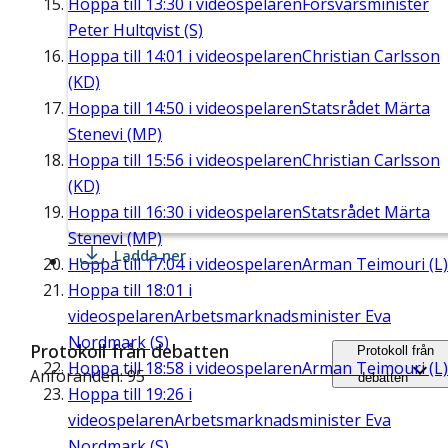
Hoppa till
13:30
i videospelaren
Försvarsminister
Peter Hultqvist (S)
Hoppa till
14:01
i videospelaren
Christian Carlsson
(KD)
Hoppa till
14:50
i videospelaren
Statsrådet Märta
Stenevi (MP)
Hoppa till
15:56
i videospelaren
Christian Carlsson
(KD)
Hoppa till
16:30
i videospelaren
Statsrådet Märta
Stenevi (MP)
Ladda ner
Hoppa till
17:04
i videospelaren
Arman Teimouri (L)
Hoppa till
18:01
i
videospelaren
Arbetsmarknadsminister Eva
Nordmark (S)
Protokoll från debatten
Protokoll från
Hoppa till
18:58
i videospelaren
Arman Teimouri (L)
Anföranden: 95
debatten
Hoppa till
19:26
i
videospelaren
Arbetsmarknadsminister Eva
Nordmark (S)