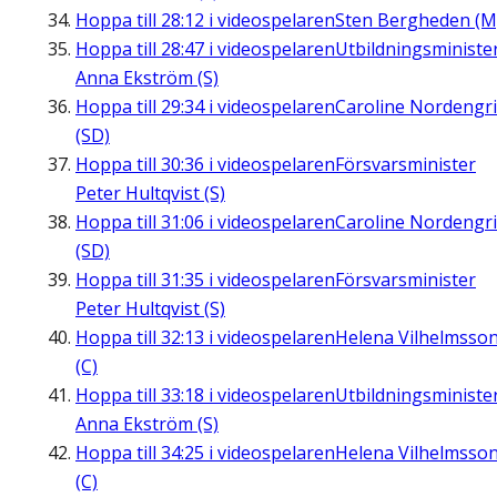
Hoppa till
28:12
i videospelaren
Sten Bergheden (M
Hoppa till
28:47
i videospelaren
Utbildningsministe
Anna Ekström (S)
Hoppa till
29:34
i videospelaren
Caroline Nordengr
(SD)
Hoppa till
30:36
i videospelaren
Försvarsminister
Peter Hultqvist (S)
Hoppa till
31:06
i videospelaren
Caroline Nordengr
(SD)
Hoppa till
31:35
i videospelaren
Försvarsminister
Peter Hultqvist (S)
Hoppa till
32:13
i videospelaren
Helena Vilhelmsso
(C)
Hoppa till
33:18
i videospelaren
Utbildningsministe
Anna Ekström (S)
Hoppa till
34:25
i videospelaren
Helena Vilhelmsso
(C)