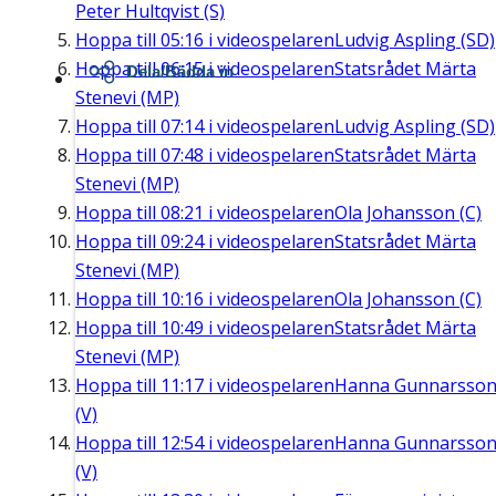
Peter Hultqvist (S)
Hoppa till
05:16
i videospelaren
Ludvig Aspling (SD)
Hoppa till
06:15
i videospelaren
Statsrådet Märta
Dela/Bädda in
Stenevi (MP)
Hoppa till
07:14
i videospelaren
Ludvig Aspling (SD)
Hoppa till
07:48
i videospelaren
Statsrådet Märta
Stenevi (MP)
Hoppa till
08:21
i videospelaren
Ola Johansson (C)
Hoppa till
09:24
i videospelaren
Statsrådet Märta
Stenevi (MP)
Hoppa till
10:16
i videospelaren
Ola Johansson (C)
Hoppa till
10:49
i videospelaren
Statsrådet Märta
Stenevi (MP)
Hoppa till
11:17
i videospelaren
Hanna Gunnarsso
(V)
Hoppa till
12:54
i videospelaren
Hanna Gunnarsso
(V)