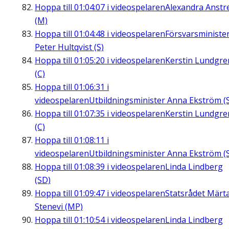
Hoppa till
01:04:07
i videospelaren
Alexandra Anstre
(M)
Hoppa till
01:04:48
i videospelaren
Försvarsministe
Peter Hultqvist (S)
Hoppa till
01:05:20
i videospelaren
Kerstin Lundgre
(C)
Hoppa till
01:06:31
i
videospelaren
Utbildningsminister Anna Ekström (
Hoppa till
01:07:35
i videospelaren
Kerstin Lundgre
(C)
Hoppa till
01:08:11
i
videospelaren
Utbildningsminister Anna Ekström (
Hoppa till
01:08:39
i videospelaren
Linda Lindberg
(SD)
Hoppa till
01:09:47
i videospelaren
Statsrådet Märt
Stenevi (MP)
Hoppa till
01:10:54
i videospelaren
Linda Lindberg