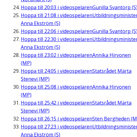
Hoppa till
20:03
i videospelaren
Gunilla Svantorp (S
Hoppa till
21:08
i videospelaren
Utbildningsministe
Anna Ekström (S)
Hoppa till
22:06
i videospelaren
Gunilla Svantorp (S
Hoppa till
22:30
i videospelaren
Utbildningsministe
Anna Ekström (S)
Hoppa till
23:02
i videospelaren
Annika Hirvonen
(MP)
Hoppa till
24:05
i videospelaren
Statsrådet Märta
Stenevi (MP)
Hoppa till
25:08
i videospelaren
Annika Hirvonen
(MP)
Hoppa till
25:42
i videospelaren
Statsrådet Märta
Stenevi (MP)
Hoppa till
26:15
i videospelaren
Sten Bergheden (M
Hoppa till
27:23
i videospelaren
Utbildningsministe
Anna Ekström (S)