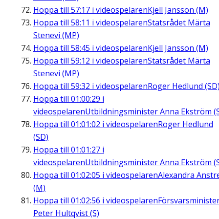
Hoppa till
57:17
i videospelaren
Kjell Jansson (M)
Hoppa till
58:11
i videospelaren
Statsrådet Märta
Stenevi (MP)
Hoppa till
58:45
i videospelaren
Kjell Jansson (M)
Hoppa till
59:12
i videospelaren
Statsrådet Märta
Stenevi (MP)
Hoppa till
59:32
i videospelaren
Roger Hedlund (SD
Hoppa till
01:00:29
i
videospelaren
Utbildningsminister Anna Ekström (
Hoppa till
01:01:02
i videospelaren
Roger Hedlund
(SD)
Hoppa till
01:01:27
i
videospelaren
Utbildningsminister Anna Ekström (
Hoppa till
01:02:05
i videospelaren
Alexandra Anstre
(M)
Hoppa till
01:02:56
i videospelaren
Försvarsministe
Peter Hultqvist (S)