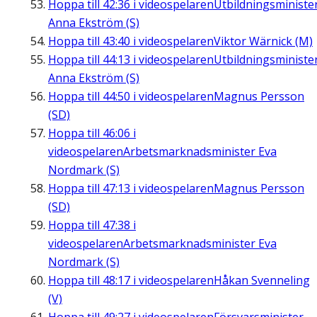
Hoppa till
42:36
i videospelaren
Utbildningsministe
Anna Ekström (S)
Hoppa till
43:40
i videospelaren
Viktor Wärnick (M)
Hoppa till
44:13
i videospelaren
Utbildningsministe
Anna Ekström (S)
Hoppa till
44:50
i videospelaren
Magnus Persson
(SD)
Hoppa till
46:06
i
videospelaren
Arbetsmarknadsminister Eva
Nordmark (S)
Hoppa till
47:13
i videospelaren
Magnus Persson
(SD)
Hoppa till
47:38
i
videospelaren
Arbetsmarknadsminister Eva
Nordmark (S)
Hoppa till
48:17
i videospelaren
Håkan Svenneling
(V)