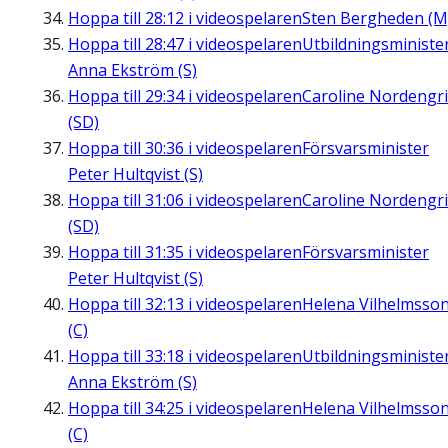
Hoppa till
28:12
i videospelaren
Sten Bergheden (M
Hoppa till
28:47
i videospelaren
Utbildningsministe
Anna Ekström (S)
Hoppa till
29:34
i videospelaren
Caroline Nordengr
(SD)
Hoppa till
30:36
i videospelaren
Försvarsminister
Peter Hultqvist (S)
Hoppa till
31:06
i videospelaren
Caroline Nordengr
(SD)
Hoppa till
31:35
i videospelaren
Försvarsminister
Peter Hultqvist (S)
Hoppa till
32:13
i videospelaren
Helena Vilhelmsso
(C)
Hoppa till
33:18
i videospelaren
Utbildningsministe
Anna Ekström (S)
Hoppa till
34:25
i videospelaren
Helena Vilhelmsso
(C)