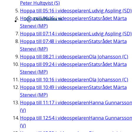
Peter Hultqvist (S)
Hoppa till
05:16
i videospelaren
Ludvig Aspling (SD)
Hoppa till
06:15
i videospelaren
Statsrådet Märta
Dela/Bädda in
Stenevi (MP)
Hoppa till
07:14
i videospelaren
Ludvig Aspling (SD)
Hoppa till
07:48
i videospelaren
Statsrådet Märta
Stenevi (MP)
Hoppa till
08:21
i videospelaren
Ola Johansson (C)
Hoppa till
09:24
i videospelaren
Statsrådet Märta
Stenevi (MP)
Hoppa till
10:16
i videospelaren
Ola Johansson (C)
Hoppa till
10:49
i videospelaren
Statsrådet Märta
Stenevi (MP)
Hoppa till
11:17
i videospelaren
Hanna Gunnarsso
(V)
Hoppa till
12:54
i videospelaren
Hanna Gunnarsso
(V)