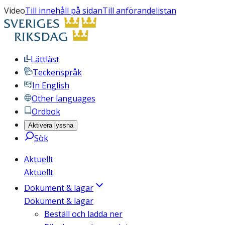
Video
Till innehåll på sidan
Till anförandelistan
Lättläst
Teckenspråk
In English
Other languages
Ordbok
Aktivera lyssna
Sök
Aktuellt
Aktuellt
Dokument & lagar
Dokument & lagar
Beställ och ladda ner