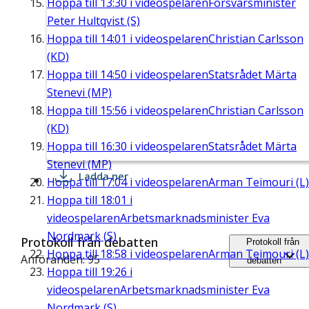
Hoppa till
13:30
i videospelaren
Försvarsminister
Peter Hultqvist (S)
Hoppa till
14:01
i videospelaren
Christian Carlsson
(KD)
Hoppa till
14:50
i videospelaren
Statsrådet Märta
Stenevi (MP)
Hoppa till
15:56
i videospelaren
Christian Carlsson
(KD)
Hoppa till
16:30
i videospelaren
Statsrådet Märta
Stenevi (MP)
Ladda ner
Hoppa till
17:04
i videospelaren
Arman Teimouri (L)
Hoppa till
18:01
i
videospelaren
Arbetsmarknadsminister Eva
Nordmark (S)
Protokoll från debatten
Protokoll från
Hoppa till
18:58
i videospelaren
Arman Teimouri (L)
Anföranden: 95
debatten
Hoppa till
19:26
i
videospelaren
Arbetsmarknadsminister Eva
Nordmark (S)