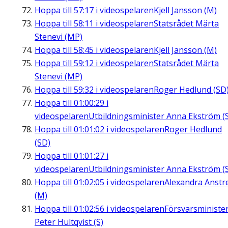
Hoppa till
57:17
i videospelaren
Kjell Jansson (M)
Hoppa till
58:11
i videospelaren
Statsrådet Märta
Stenevi (MP)
Hoppa till
58:45
i videospelaren
Kjell Jansson (M)
Hoppa till
59:12
i videospelaren
Statsrådet Märta
Stenevi (MP)
Hoppa till
59:32
i videospelaren
Roger Hedlund (SD
Hoppa till
01:00:29
i
videospelaren
Utbildningsminister Anna Ekström (
Hoppa till
01:01:02
i videospelaren
Roger Hedlund
(SD)
Hoppa till
01:01:27
i
videospelaren
Utbildningsminister Anna Ekström (
Hoppa till
01:02:05
i videospelaren
Alexandra Anstre
(M)
Hoppa till
01:02:56
i videospelaren
Försvarsministe
Peter Hultqvist (S)