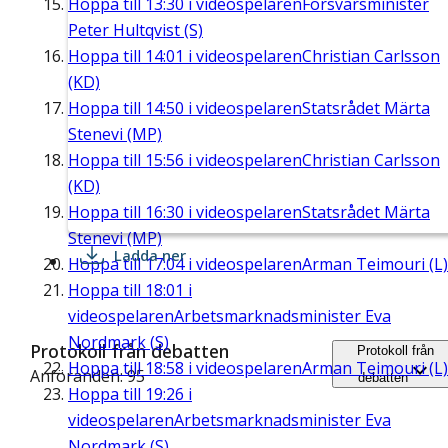
Hoppa till
13:30
i videospelaren
Försvarsminister
Peter Hultqvist (S)
Hoppa till
14:01
i videospelaren
Christian Carlsson
(KD)
Hoppa till
14:50
i videospelaren
Statsrådet Märta
Stenevi (MP)
Hoppa till
15:56
i videospelaren
Christian Carlsson
(KD)
Hoppa till
16:30
i videospelaren
Statsrådet Märta
Stenevi (MP)
Ladda ner
Hoppa till
17:04
i videospelaren
Arman Teimouri (L)
Hoppa till
18:01
i
videospelaren
Arbetsmarknadsminister Eva
Nordmark (S)
Protokoll från debatten
Protokoll från
Hoppa till
18:58
i videospelaren
Arman Teimouri (L)
Anföranden: 95
debatten
Hoppa till
19:26
i
videospelaren
Arbetsmarknadsminister Eva
Nordmark (S)