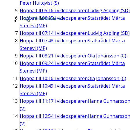
Peter Hultqvist (S)
Hoppa till
05:16
i videospelaren
Ludvig Aspling (SD)
Hoppa till
06:15
i videospelaren
Statsrådet Märta
Dela/Bädda in
Stenevi (MP)
Hoppa till
07:14
i videospelaren
Ludvig Aspling (SD)
Hoppa till
07:48
i videospelaren
Statsrådet Märta
Stenevi (MP)
Hoppa till
08:21
i videospelaren
Ola Johansson (C)
Hoppa till
09:24
i videospelaren
Statsrådet Märta
Stenevi (MP)
Hoppa till
10:16
i videospelaren
Ola Johansson (C)
Hoppa till
10:49
i videospelaren
Statsrådet Märta
Stenevi (MP)
Hoppa till
11:17
i videospelaren
Hanna Gunnarsso
(V)
Hoppa till
12:54
i videospelaren
Hanna Gunnarsso
(V)