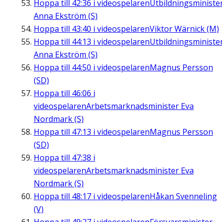
Hoppa till
42:36
i videospelaren
Utbildningsministe
Anna Ekström (S)
Hoppa till
43:40
i videospelaren
Viktor Wärnick (M)
Hoppa till
44:13
i videospelaren
Utbildningsministe
Anna Ekström (S)
Hoppa till
44:50
i videospelaren
Magnus Persson
(SD)
Hoppa till
46:06
i
videospelaren
Arbetsmarknadsminister Eva
Nordmark (S)
Hoppa till
47:13
i videospelaren
Magnus Persson
(SD)
Hoppa till
47:38
i
videospelaren
Arbetsmarknadsminister Eva
Nordmark (S)
Hoppa till
48:17
i videospelaren
Håkan Svenneling
(V)