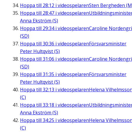
Hoppa till
28:12
i videospelaren
Sten Bergheden (M
Hoppa till
28:47
i videospelaren
Utbildningsministe
Anna Ekström (S)
Hoppa till
29:34
i videospelaren
Caroline Nordengr
(SD)
Hoppa till
30:36
i videospelaren
Försvarsminister
Peter Hultqvist (S)
Hoppa till
31:06
i videospelaren
Caroline Nordengr
(SD)
Hoppa till
31:35
i videospelaren
Försvarsminister
Peter Hultqvist (S)
Hoppa till
32:13
i videospelaren
Helena Vilhelmsso
(C)
Hoppa till
33:18
i videospelaren
Utbildningsministe
Anna Ekström (S)
Hoppa till
34:25
i videospelaren
Helena Vilhelmsso
(C)