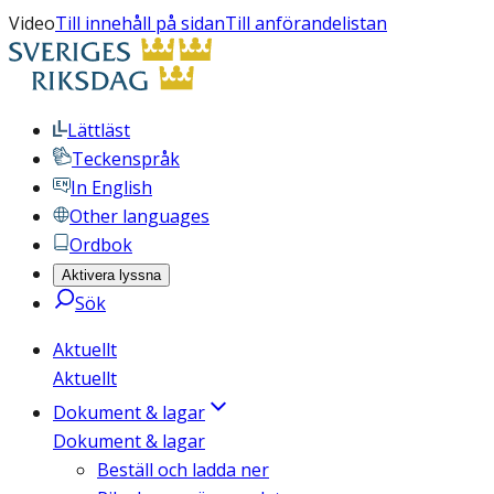
Video
Till innehåll på sidan
Till anförandelistan
Lättläst
Teckenspråk
In English
Other languages
Ordbok
Aktivera lyssna
Sök
Aktuellt
Aktuellt
Dokument & lagar
Dokument & lagar
Beställ och ladda ner