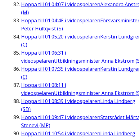
Hoppa till
01:04:07
i videospelaren
Alexandra Anstre
(M)
Hoppa till
01:04:48
i videospelaren
Försvarsministe
Peter Hultqvist (S)
Hoppa till
01:05:20
i videospelaren
Kerstin Lundgre
(C)
Hoppa till
01:06:31
i
videospelaren
Utbildningsminister Anna Ekström (
Hoppa till
01:07:35
i videospelaren
Kerstin Lundgre
(C)
Hoppa till
01:08:11
i
videospelaren
Utbildningsminister Anna Ekström (
Hoppa till
01:08:39
i videospelaren
Linda Lindberg
(SD)
Hoppa till
01:09:47
i videospelaren
Statsrådet Märt
Stenevi (MP)
Hoppa till
01:10:54
i videospelaren
Linda Lindberg