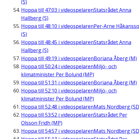
(S)
Hoppa till
47:03
i videospelaren
Statsrådet Anna
Hallberg (S)
Hoppa till
48:10
i videospelaren
Per-Arne Håkanss
(S)
Hoppa till
48:45
i videospelaren
Statsrådet Anna
Hallberg (S)
Hoppa till
49:19
i videospelaren
Boriana Åberg (M)
Hoppa till
50:24
i videospelaren
Miljö- och
klimatminister Per Bolund (MP)
Hoppa till
51:31
i videospelaren
Boriana Åberg (M)
Hoppa till
52:10
i videospelaren
Miljö- och
klimatminister Per Bolund (MP)
Hoppa till
52:48
i videospelaren
Mats Nordberg (SD
Hoppa till
53:52
i videospelaren
Statsrådet Per
Olsson Fridh (MP)
Hoppa till
54:57
i videospelaren
Mats Nordberg (SD