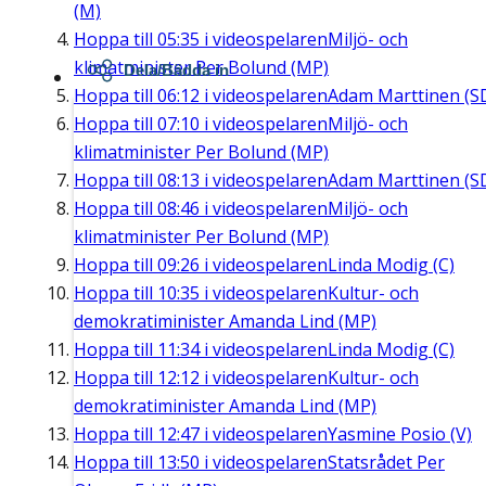
(M)
Hoppa till
05:35
i videospelaren
Miljö- och
klimatminister Per Bolund (MP)
Dela/Bädda in
Hoppa till
06:12
i videospelaren
Adam Marttinen (S
Hoppa till
07:10
i videospelaren
Miljö- och
klimatminister Per Bolund (MP)
Hoppa till
08:13
i videospelaren
Adam Marttinen (S
Hoppa till
08:46
i videospelaren
Miljö- och
klimatminister Per Bolund (MP)
Hoppa till
09:26
i videospelaren
Linda Modig (C)
Hoppa till
10:35
i videospelaren
Kultur- och
demokratiminister Amanda Lind (MP)
Hoppa till
11:34
i videospelaren
Linda Modig (C)
Hoppa till
12:12
i videospelaren
Kultur- och
demokratiminister Amanda Lind (MP)
Hoppa till
12:47
i videospelaren
Yasmine Posio (V)
Hoppa till
13:50
i videospelaren
Statsrådet Per