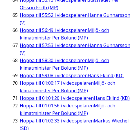
Hoppa till
55:13
i videospelaren
Statsrådet Per
Olsson Fridh (MP)
Hoppa till
55:52
i videospelaren
Hanna Gunnarsso
(V)
Hoppa till
56:49
i videospelaren
Miljö- och
klimatminister Per Bolund (MP)
Hoppa till
57:53
i videospelaren
Hanna Gunnarsso
(V)
Hoppa till
58:30
i videospelaren
Miljö- och
klimatminister Per Bolund (MP)
Hoppa till
59:08
i videospelaren
Hans Eklind (KD)
Hoppa till
01:00:17
i videospelaren
Miljö- och
klimatminister Per Bolund (MP)
Hoppa till
01:01:20
i videospelaren
Hans Eklind (KD)
Hoppa till
01:01:56
i videospelaren
Miljö- och
klimatminister Per Bolund (MP)
Hoppa till
01:02:33
i videospelaren
Markus Wiechel
(SD)