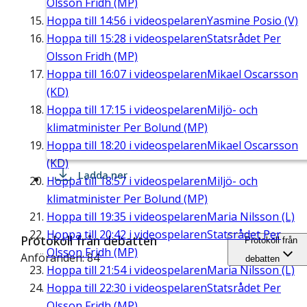
Olsson Fridh (MP)
Hoppa till
14:56
i videospelaren
Yasmine Posio (V)
Hoppa till
15:28
i videospelaren
Statsrådet Per
Olsson Fridh (MP)
Hoppa till
16:07
i videospelaren
Mikael Oscarsson
(KD)
Hoppa till
17:15
i videospelaren
Miljö- och
klimatminister Per Bolund (MP)
Hoppa till
18:20
i videospelaren
Mikael Oscarsson
(KD)
Ladda ner
Hoppa till
18:57
i videospelaren
Miljö- och
klimatminister Per Bolund (MP)
Hoppa till
19:35
i videospelaren
Maria Nilsson (L)
Hoppa till
20:42
i videospelaren
Statsrådet Per
Protokoll från debatten
Protokoll från
Olsson Fridh (MP)
Anföranden: 84
debatten
Hoppa till
21:54
i videospelaren
Maria Nilsson (L)
Hoppa till
22:30
i videospelaren
Statsrådet Per
Olsson Fridh (MP)