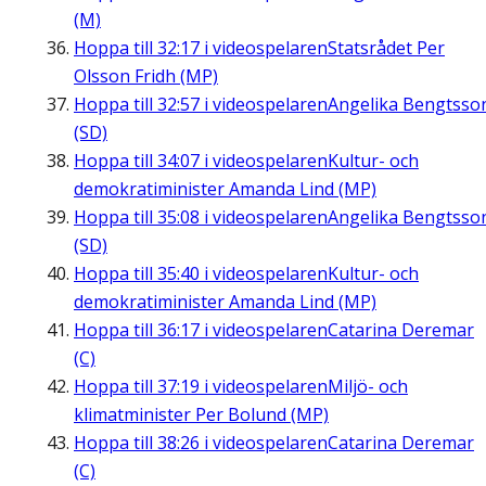
(M)
Hoppa till
32:17
i videospelaren
Statsrådet Per
Olsson Fridh (MP)
Hoppa till
32:57
i videospelaren
Angelika Bengtsso
(SD)
Hoppa till
34:07
i videospelaren
Kultur- och
demokratiminister Amanda Lind (MP)
Hoppa till
35:08
i videospelaren
Angelika Bengtsso
(SD)
Hoppa till
35:40
i videospelaren
Kultur- och
demokratiminister Amanda Lind (MP)
Hoppa till
36:17
i videospelaren
Catarina Deremar
(C)
Hoppa till
37:19
i videospelaren
Miljö- och
klimatminister Per Bolund (MP)
Hoppa till
38:26
i videospelaren
Catarina Deremar
(C)