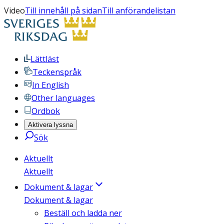
Video
Till innehåll på sidan
Till anförandelistan
Lättläst
Teckenspråk
In English
Other languages
Ordbok
Aktivera lyssna
Sök
Aktuellt
Aktuellt
Dokument & lagar
Dokument & lagar
Beställ och ladda ner