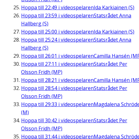
Hoppa till
22:49
i videospelaren
Ida Karkiainen (S)
Hoppa till
23:59
i videospelaren
Statsrådet Anna
Hallberg (S)
Hoppa till
25:00
i videospelaren
Ida Karkiainen (S)
Hoppa till
25:24
i videospelaren
Statsrådet Anna
Hallberg (S)
Hoppa till
26:01
i videospelaren
Camilla Hansén (M
Hoppa till
27:11
i videospelaren
Statsrådet Per
Olsson Fridh (MP)
Hoppa till
28:21
i videospelaren
Camilla Hansén (M
Hoppa till
28:54
i videospelaren
Statsrådet Per
Olsson Fridh (MP)
Hoppa till
29:33
i videospelaren
Magdalena Schröd
(M)
Hoppa till
30:42
i videospelaren
Statsrådet Per
Olsson Fridh (MP)
Hoppa till
31:44
i videospelaren
Magdalena Schröd