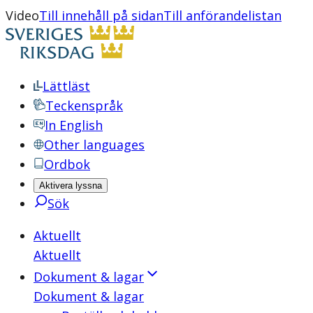
Video
Till innehåll på sidan
Till anförandelistan
Lättläst
Teckenspråk
In English
Other languages
Ordbok
Aktivera lyssna
Sök
Aktuellt
Aktuellt
Dokument & lagar
Dokument & lagar