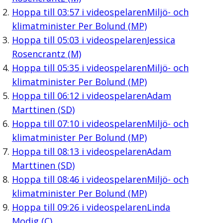
Hoppa till
03:57
i videospelaren
Miljö- och
klimatminister Per Bolund (MP)
Hoppa till
05:03
i videospelaren
Jessica
Rosencrantz (M)
Hoppa till
05:35
i videospelaren
Miljö- och
klimatminister Per Bolund (MP)
Hoppa till
06:12
i videospelaren
Adam
Marttinen (SD)
Hoppa till
07:10
i videospelaren
Miljö- och
klimatminister Per Bolund (MP)
Hoppa till
08:13
i videospelaren
Adam
Marttinen (SD)
Hoppa till
08:46
i videospelaren
Miljö- och
klimatminister Per Bolund (MP)
Hoppa till
09:26
i videospelaren
Linda
Modig (C)