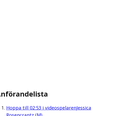
nförandelista
Hoppa till
02:53
i videospelaren
Jessica
Rosencrantz (M)