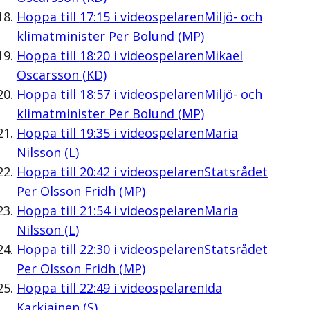
Hoppa till
17:15
i videospelaren
Miljö- och
klimatminister Per Bolund (MP)
Hoppa till
18:20
i videospelaren
Mikael
Oscarsson (KD)
Hoppa till
18:57
i videospelaren
Miljö- och
klimatminister Per Bolund (MP)
Hoppa till
19:35
i videospelaren
Maria
Nilsson (L)
Hoppa till
20:42
i videospelaren
Statsrådet
Per Olsson Fridh (MP)
Hoppa till
21:54
i videospelaren
Maria
Nilsson (L)
Hoppa till
22:30
i videospelaren
Statsrådet
Per Olsson Fridh (MP)
Hoppa till
22:49
i videospelaren
Ida
Karkiainen (S)