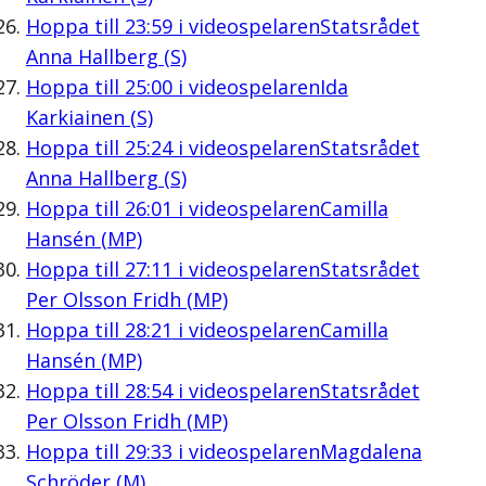
Hoppa till
23:59
i videospelaren
Statsrådet
Anna Hallberg (S)
Hoppa till
25:00
i videospelaren
Ida
Karkiainen (S)
Hoppa till
25:24
i videospelaren
Statsrådet
Anna Hallberg (S)
Hoppa till
26:01
i videospelaren
Camilla
Hansén (MP)
Hoppa till
27:11
i videospelaren
Statsrådet
Per Olsson Fridh (MP)
Hoppa till
28:21
i videospelaren
Camilla
Hansén (MP)
Hoppa till
28:54
i videospelaren
Statsrådet
Per Olsson Fridh (MP)
Hoppa till
29:33
i videospelaren
Magdalena
Schröder (M)