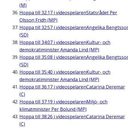
(M)
Hoppa till
32:17
i videospelaren
Statsrådet Per
Olsson Fridh (MP)
Hoppa till
32:57
i videospelaren
Angelika Bengtsso
(SD)
Hoppa till
34:07
i videospelaren
Kultur- och
demokratiminister Amanda Lind (MP)
Hoppa till
35:08
i videospelaren
Angelika Bengtsso
(SD)
Hoppa till
35:40
i videospelaren
Kultur- och
demokratiminister Amanda Lind (MP)
Hoppa till
36:17
i videospelaren
Catarina Deremar
(C)
Hoppa till
37:19
i videospelaren
Miljö- och
klimatminister Per Bolund (MP)
Hoppa till
38:26
i videospelaren
Catarina Deremar
(C)