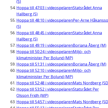
(S)
Hoppa till
47:03
i videospelaren
Statsrådet Anna
Hallberg (S)
Hoppa till
48:10
i videospelaren
Per-Arne Håkanss
(S)
Hoppa till
48:45
i videospelaren
Statsrådet Anna
Hallberg (S)
Hoppa till
49:19
i videospelaren
Boriana Åberg (M)
Hoppa till
50:24
i videospelaren
Miljö- och
klimatminister Per Bolund (MP)
Hoppa till
51:31
i videospelaren
Boriana Åberg (M)
Hoppa till
52:10
i videospelaren
Miljö- och
klimatminister Per Bolund (MP)
Hoppa till
52:48
i videospelaren
Mats Nordberg (SD
Hoppa till
53:52
i videospelaren
Statsrådet Per
Olsson Fridh (MP)
Hoppa till
54:57
i videospelaren
Mats Nordberg (SD