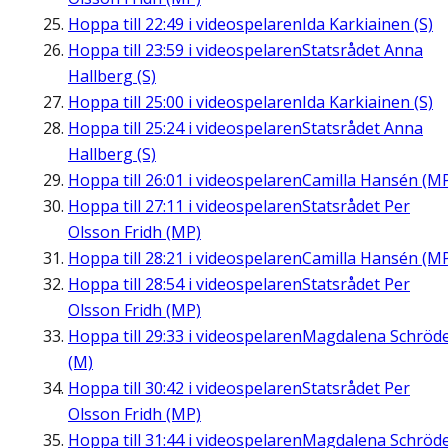
Hoppa till
22:49
i videospelaren
Ida Karkiainen (S)
Hoppa till
23:59
i videospelaren
Statsrådet Anna
Hallberg (S)
Hoppa till
25:00
i videospelaren
Ida Karkiainen (S)
Hoppa till
25:24
i videospelaren
Statsrådet Anna
Hallberg (S)
Hoppa till
26:01
i videospelaren
Camilla Hansén (M
Hoppa till
27:11
i videospelaren
Statsrådet Per
Olsson Fridh (MP)
Hoppa till
28:21
i videospelaren
Camilla Hansén (M
Hoppa till
28:54
i videospelaren
Statsrådet Per
Olsson Fridh (MP)
Hoppa till
29:33
i videospelaren
Magdalena Schröd
(M)
Hoppa till
30:42
i videospelaren
Statsrådet Per
Olsson Fridh (MP)
Hoppa till
31:44
i videospelaren
Magdalena Schröd