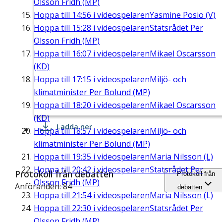
Olsson Fridh (MP)
Hoppa till
14:56
i videospelaren
Yasmine Posio (V)
Hoppa till
15:28
i videospelaren
Statsrådet Per
Olsson Fridh (MP)
Hoppa till
16:07
i videospelaren
Mikael Oscarsson
(KD)
Hoppa till
17:15
i videospelaren
Miljö- och
klimatminister Per Bolund (MP)
Hoppa till
18:20
i videospelaren
Mikael Oscarsson
(KD)
Ladda ner
Hoppa till
18:57
i videospelaren
Miljö- och
klimatminister Per Bolund (MP)
Hoppa till
19:35
i videospelaren
Maria Nilsson (L)
Hoppa till
20:42
i videospelaren
Statsrådet Per
Protokoll från debatten
Protokoll från
Olsson Fridh (MP)
Anföranden: 84
debatten
Hoppa till
21:54
i videospelaren
Maria Nilsson (L)
Hoppa till
22:30
i videospelaren
Statsrådet Per
Olsson Fridh (MP)