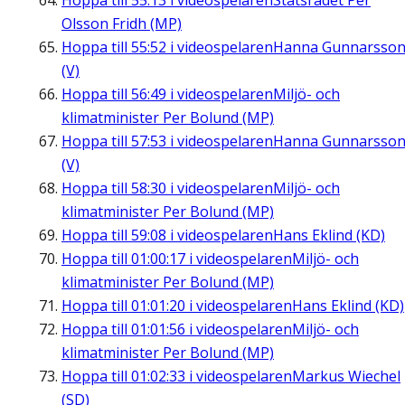
Hoppa till
55:13
i videospelaren
Statsrådet Per
Olsson Fridh (MP)
Hoppa till
55:52
i videospelaren
Hanna Gunnarsso
(V)
Hoppa till
56:49
i videospelaren
Miljö- och
klimatminister Per Bolund (MP)
Hoppa till
57:53
i videospelaren
Hanna Gunnarsso
(V)
Hoppa till
58:30
i videospelaren
Miljö- och
klimatminister Per Bolund (MP)
Hoppa till
59:08
i videospelaren
Hans Eklind (KD)
Hoppa till
01:00:17
i videospelaren
Miljö- och
klimatminister Per Bolund (MP)
Hoppa till
01:01:20
i videospelaren
Hans Eklind (KD)
Hoppa till
01:01:56
i videospelaren
Miljö- och
klimatminister Per Bolund (MP)
Hoppa till
01:02:33
i videospelaren
Markus Wiechel
(SD)