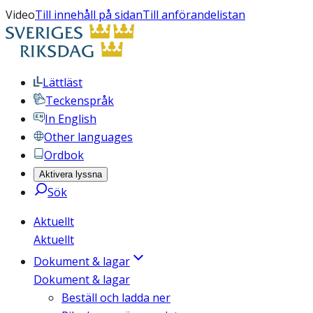
Video
Till innehåll på sidan
Till anförandelistan
Lättläst
Teckenspråk
In English
Other languages
Ordbok
Aktivera lyssna
Sök
Aktuellt
Aktuellt
Dokument & lagar
Dokument & lagar
Beställ och ladda ner