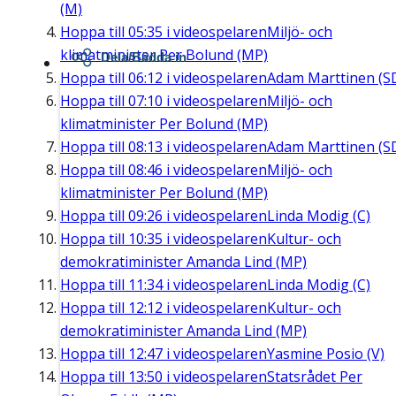
(M)
Hoppa till
05:35
i videospelaren
Miljö- och
klimatminister Per Bolund (MP)
Dela/Bädda in
Hoppa till
06:12
i videospelaren
Adam Marttinen (S
Hoppa till
07:10
i videospelaren
Miljö- och
klimatminister Per Bolund (MP)
Hoppa till
08:13
i videospelaren
Adam Marttinen (S
Hoppa till
08:46
i videospelaren
Miljö- och
klimatminister Per Bolund (MP)
Hoppa till
09:26
i videospelaren
Linda Modig (C)
Hoppa till
10:35
i videospelaren
Kultur- och
demokratiminister Amanda Lind (MP)
Hoppa till
11:34
i videospelaren
Linda Modig (C)
Hoppa till
12:12
i videospelaren
Kultur- och
demokratiminister Amanda Lind (MP)
Hoppa till
12:47
i videospelaren
Yasmine Posio (V)
Hoppa till
13:50
i videospelaren
Statsrådet Per