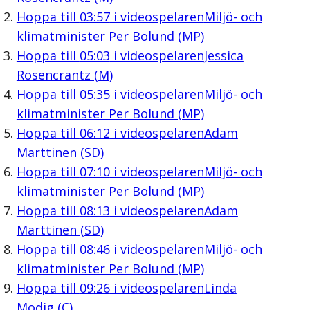
Hoppa till
03:57
i videospelaren
Miljö- och
klimatminister Per Bolund (MP)
Hoppa till
05:03
i videospelaren
Jessica
Rosencrantz (M)
Hoppa till
05:35
i videospelaren
Miljö- och
klimatminister Per Bolund (MP)
Hoppa till
06:12
i videospelaren
Adam
Marttinen (SD)
Hoppa till
07:10
i videospelaren
Miljö- och
klimatminister Per Bolund (MP)
Hoppa till
08:13
i videospelaren
Adam
Marttinen (SD)
Hoppa till
08:46
i videospelaren
Miljö- och
klimatminister Per Bolund (MP)
Hoppa till
09:26
i videospelaren
Linda
Modig (C)