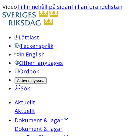
Video
Till innehåll på sidan
Till anförandelistan
Lättläst
Teckenspråk
In English
Other languages
Ordbok
Aktivera lyssna
Sök
Aktuellt
Aktuellt
Dokument & lagar
Dokument & lagar