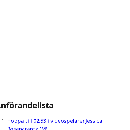
nförandelista
Hoppa till
02:53
i videospelaren
Jessica
Rosencrantz (M)