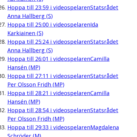
Hoppa till
23:59
i videospelaren
Statsrådet
Anna Hallberg (S)
Hoppa till
25:00
i videospelaren
Ida
Karkiainen (S)
Hoppa till
25:24
i videospelaren
Statsrådet
Anna Hallberg (S)
Hoppa till
26:01
i videospelaren
Camilla
Hansén (MP)
Hoppa till
27:11
i videospelaren
Statsrådet
Per Olsson Fridh (MP)
Hoppa till
28:21
i videospelaren
Camilla
Hansén (MP)
Hoppa till
28:54
i videospelaren
Statsrådet
Per Olsson Fridh (MP)
Hoppa till
29:33
i videospelaren
Magdalena
Schröder (M)