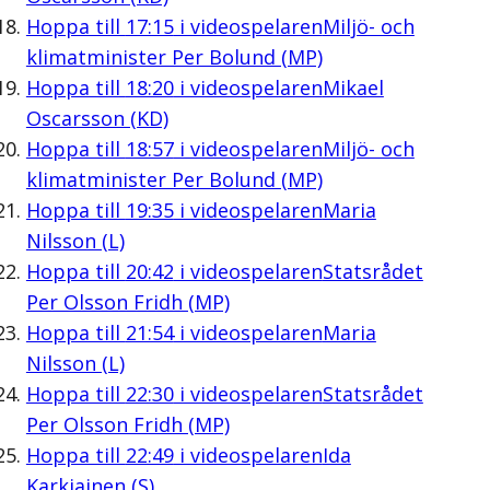
Hoppa till
17:15
i videospelaren
Miljö- och
klimatminister Per Bolund (MP)
Hoppa till
18:20
i videospelaren
Mikael
Oscarsson (KD)
Hoppa till
18:57
i videospelaren
Miljö- och
klimatminister Per Bolund (MP)
Hoppa till
19:35
i videospelaren
Maria
Nilsson (L)
Hoppa till
20:42
i videospelaren
Statsrådet
Per Olsson Fridh (MP)
Hoppa till
21:54
i videospelaren
Maria
Nilsson (L)
Hoppa till
22:30
i videospelaren
Statsrådet
Per Olsson Fridh (MP)
Hoppa till
22:49
i videospelaren
Ida
Karkiainen (S)