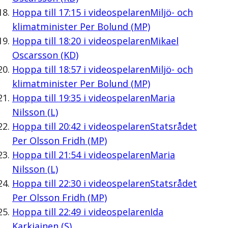
Hoppa till
17:15
i videospelaren
Miljö- och
klimatminister Per Bolund (MP)
Hoppa till
18:20
i videospelaren
Mikael
Oscarsson (KD)
Hoppa till
18:57
i videospelaren
Miljö- och
klimatminister Per Bolund (MP)
Hoppa till
19:35
i videospelaren
Maria
Nilsson (L)
Hoppa till
20:42
i videospelaren
Statsrådet
Per Olsson Fridh (MP)
Hoppa till
21:54
i videospelaren
Maria
Nilsson (L)
Hoppa till
22:30
i videospelaren
Statsrådet
Per Olsson Fridh (MP)
Hoppa till
22:49
i videospelaren
Ida
Karkiainen (S)