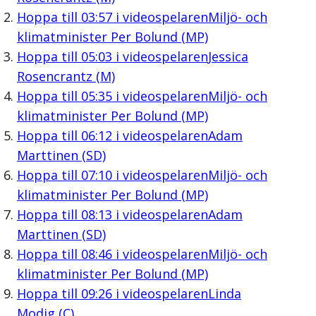
Hoppa till
03:57
i videospelaren
Miljö- och
klimatminister Per Bolund (MP)
Hoppa till
05:03
i videospelaren
Jessica
Rosencrantz (M)
Hoppa till
05:35
i videospelaren
Miljö- och
klimatminister Per Bolund (MP)
Hoppa till
06:12
i videospelaren
Adam
Marttinen (SD)
Hoppa till
07:10
i videospelaren
Miljö- och
klimatminister Per Bolund (MP)
Hoppa till
08:13
i videospelaren
Adam
Marttinen (SD)
Hoppa till
08:46
i videospelaren
Miljö- och
klimatminister Per Bolund (MP)
Hoppa till
09:26
i videospelaren
Linda
Modig (C)