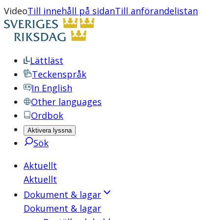
Video
Till innehåll på sidan
Till anförandelistan
Lättläst
Teckenspråk
In English
Other languages
Ordbok
Aktivera lyssna
Sök
Aktuellt
Aktuellt
Dokument & lagar
Dokument & lagar