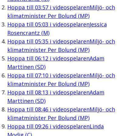
Hoppa till
03:57
i videospelaren
Miljö- och
klimatminister Per Bolund (MP)
Hoppa till
05:03
i videospelaren
Jessica
Rosencrantz (M)
Hoppa till
05:35
i videospelaren
Miljö- och
klimatminister Per Bolund (MP)
Hoppa till
06:12
i videospelaren
Adam
Marttinen (SD)
Hoppa till
07:10
i videospelaren
Miljö- och
klimatminister Per Bolund (MP)
Hoppa till
08:13
i videospelaren
Adam
Marttinen (SD)
Hoppa till
08:46
i videospelaren
Miljö- och
klimatminister Per Bolund (MP)
Hoppa till
09:26
i videospelaren
Linda
Modig (C)