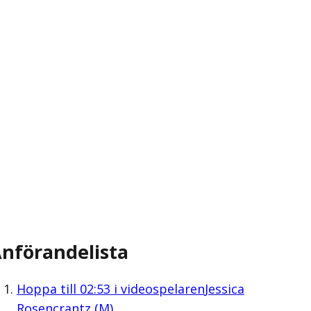
nförandelista
Hoppa till
02:53
i videospelaren
Jessica
Rosencrantz (M)