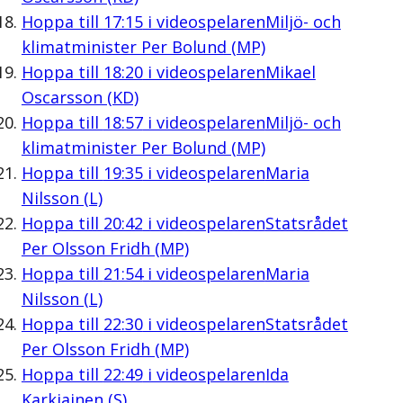
Hoppa till
17:15
i videospelaren
Miljö- och
klimatminister Per Bolund (MP)
Hoppa till
18:20
i videospelaren
Mikael
Oscarsson (KD)
Hoppa till
18:57
i videospelaren
Miljö- och
klimatminister Per Bolund (MP)
Hoppa till
19:35
i videospelaren
Maria
Nilsson (L)
Hoppa till
20:42
i videospelaren
Statsrådet
Per Olsson Fridh (MP)
Hoppa till
21:54
i videospelaren
Maria
Nilsson (L)
Hoppa till
22:30
i videospelaren
Statsrådet
Per Olsson Fridh (MP)
Hoppa till
22:49
i videospelaren
Ida
Karkiainen (S)