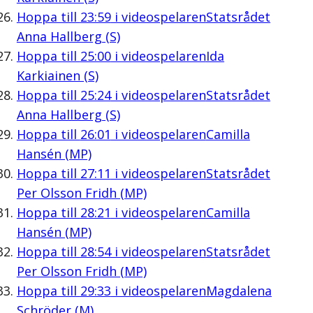
Hoppa till
23:59
i videospelaren
Statsrådet
Anna Hallberg (S)
Hoppa till
25:00
i videospelaren
Ida
Karkiainen (S)
Hoppa till
25:24
i videospelaren
Statsrådet
Anna Hallberg (S)
Hoppa till
26:01
i videospelaren
Camilla
Hansén (MP)
Hoppa till
27:11
i videospelaren
Statsrådet
Per Olsson Fridh (MP)
Hoppa till
28:21
i videospelaren
Camilla
Hansén (MP)
Hoppa till
28:54
i videospelaren
Statsrådet
Per Olsson Fridh (MP)
Hoppa till
29:33
i videospelaren
Magdalena
Schröder (M)