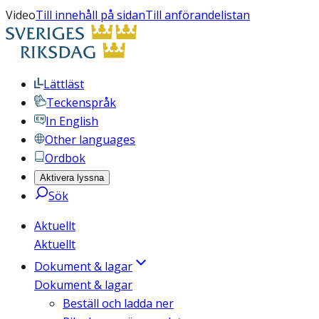
Video
Till innehåll på sidan
Till anförandelistan
Lättläst
Teckenspråk
In English
Other languages
Ordbok
Aktivera lyssna
Sök
Aktuellt
Aktuellt
Dokument & lagar
Dokument & lagar
Beställ och ladda ner