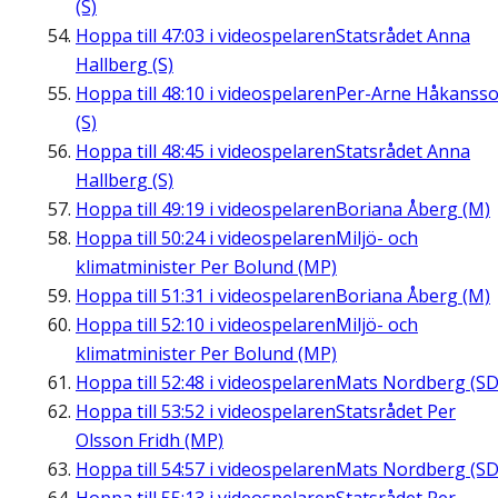
(S)
Hoppa till
47:03
i videospelaren
Statsrådet Anna
Hallberg (S)
Hoppa till
48:10
i videospelaren
Per-Arne Håkanss
(S)
Hoppa till
48:45
i videospelaren
Statsrådet Anna
Hallberg (S)
Hoppa till
49:19
i videospelaren
Boriana Åberg (M)
Hoppa till
50:24
i videospelaren
Miljö- och
klimatminister Per Bolund (MP)
Hoppa till
51:31
i videospelaren
Boriana Åberg (M)
Hoppa till
52:10
i videospelaren
Miljö- och
klimatminister Per Bolund (MP)
Hoppa till
52:48
i videospelaren
Mats Nordberg (SD
Hoppa till
53:52
i videospelaren
Statsrådet Per
Olsson Fridh (MP)
Hoppa till
54:57
i videospelaren
Mats Nordberg (SD