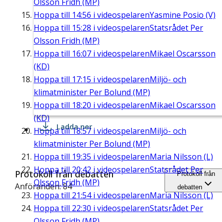
Olsson Fridh (MP)
Hoppa till
14:56
i videospelaren
Yasmine Posio (V)
Hoppa till
15:28
i videospelaren
Statsrådet Per
Olsson Fridh (MP)
Hoppa till
16:07
i videospelaren
Mikael Oscarsson
(KD)
Hoppa till
17:15
i videospelaren
Miljö- och
klimatminister Per Bolund (MP)
Hoppa till
18:20
i videospelaren
Mikael Oscarsson
(KD)
Ladda ner
Hoppa till
18:57
i videospelaren
Miljö- och
klimatminister Per Bolund (MP)
Hoppa till
19:35
i videospelaren
Maria Nilsson (L)
Hoppa till
20:42
i videospelaren
Statsrådet Per
Protokoll från debatten
Protokoll från
Olsson Fridh (MP)
Anföranden: 84
debatten
Hoppa till
21:54
i videospelaren
Maria Nilsson (L)
Hoppa till
22:30
i videospelaren
Statsrådet Per
Olsson Fridh (MP)