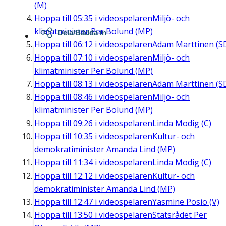
(M)
Hoppa till
05:35
i videospelaren
Miljö- och
klimatminister Per Bolund (MP)
Dela/Bädda in
Hoppa till
06:12
i videospelaren
Adam Marttinen (S
Hoppa till
07:10
i videospelaren
Miljö- och
klimatminister Per Bolund (MP)
Hoppa till
08:13
i videospelaren
Adam Marttinen (S
Hoppa till
08:46
i videospelaren
Miljö- och
klimatminister Per Bolund (MP)
Hoppa till
09:26
i videospelaren
Linda Modig (C)
Hoppa till
10:35
i videospelaren
Kultur- och
demokratiminister Amanda Lind (MP)
Hoppa till
11:34
i videospelaren
Linda Modig (C)
Hoppa till
12:12
i videospelaren
Kultur- och
demokratiminister Amanda Lind (MP)
Hoppa till
12:47
i videospelaren
Yasmine Posio (V)
Hoppa till
13:50
i videospelaren
Statsrådet Per