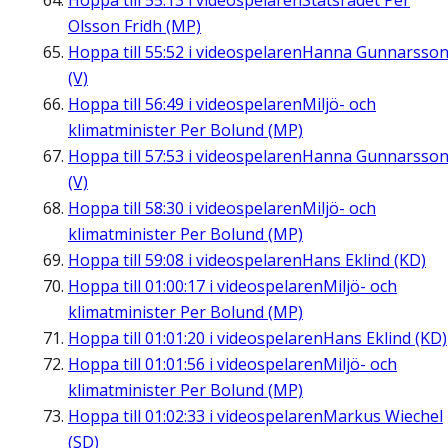
Hoppa till
55:13
i videospelaren
Statsrådet Per
Olsson Fridh (MP)
Hoppa till
55:52
i videospelaren
Hanna Gunnarsso
(V)
Hoppa till
56:49
i videospelaren
Miljö- och
klimatminister Per Bolund (MP)
Hoppa till
57:53
i videospelaren
Hanna Gunnarsso
(V)
Hoppa till
58:30
i videospelaren
Miljö- och
klimatminister Per Bolund (MP)
Hoppa till
59:08
i videospelaren
Hans Eklind (KD)
Hoppa till
01:00:17
i videospelaren
Miljö- och
klimatminister Per Bolund (MP)
Hoppa till
01:01:20
i videospelaren
Hans Eklind (KD)
Hoppa till
01:01:56
i videospelaren
Miljö- och
klimatminister Per Bolund (MP)
Hoppa till
01:02:33
i videospelaren
Markus Wiechel
(SD)