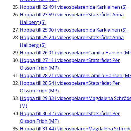
Hoppa till
22:49
i videospelaren
Ida Karkiainen (S)
Hoppa till
23:59
i videospelaren
Statsrådet Anna
Hallberg (S)
Hoppa till
25:00
i videospelaren
Ida Karkiainen (S)
Hoppa till
25:24
i videospelaren
Statsrådet Anna
Hallberg (S)
Hoppa till
26:01
i videospelaren
Camilla Hansén (M
Hoppa till
27:11
i videospelaren
Statsrådet Per
Olsson Fridh (MP)
Hoppa till
28:21
i videospelaren
Camilla Hansén (M
Hoppa till
28:54
i videospelaren
Statsrådet Per
Olsson Fridh (MP)
Hoppa till
29:33
i videospelaren
Magdalena Schröd
(M)
Hoppa till
30:42
i videospelaren
Statsrådet Per
Olsson Fridh (MP)
Hoppa till
31:44
i videospelaren
Magdalena Schröd