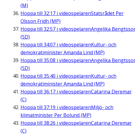
(M)
Hoppa till
32:17
i videospelaren
Statsrådet Per
Olsson Fridh (MP)
Hoppa till
32:57
i videospelaren
Angelika Bengtsso
(SD)
Hoppa till
34:07
i videospelaren
Kultur- och
demokratiminister Amanda Lind (MP)
Hoppa till
35:08
i videospelaren
Angelika Bengtsso
(SD)
Hoppa till
35:40
i videospelaren
Kultur- och
demokratiminister Amanda Lind (MP)
Hoppa till
36:17
i videospelaren
Catarina Deremar
(C)
Hoppa till
37:19
i videospelaren
Miljö- och
klimatminister Per Bolund (MP)
Hoppa till
38:26
i videospelaren
Catarina Deremar
(C)