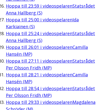
Hoppa till
23:59
i videospelaren
Statsrådet
Anna Hallberg (S)
Hoppa till
25:00
i videospelaren
Ida
Karkiainen (S)
Hoppa till
25:24
i videospelaren
Statsrådet
Anna Hallberg (S)
Hoppa till
26:01
i videospelaren
Camilla
Hansén (MP)
Hoppa till
27:11
i videospelaren
Statsrådet
Per Olsson Fridh (MP)
Hoppa till
28:21
i videospelaren
Camilla
Hansén (MP)
Hoppa till
28:54
i videospelaren
Statsrådet
Per Olsson Fridh (MP)
Hoppa till
29:33
i videospelaren
Magdalena
Schröder (M)