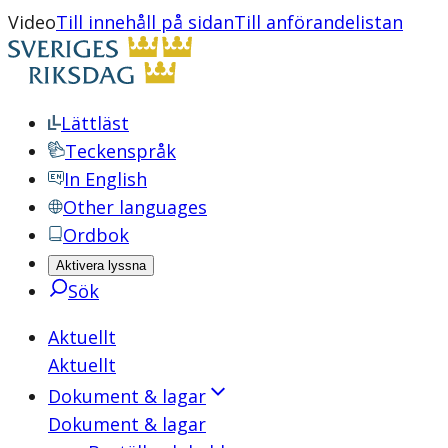
Video
Till innehåll på sidan
Till anförandelistan
Lättläst
Teckenspråk
In English
Other languages
Ordbok
Aktivera lyssna
Sök
Aktuellt
Aktuellt
Dokument & lagar
Dokument & lagar