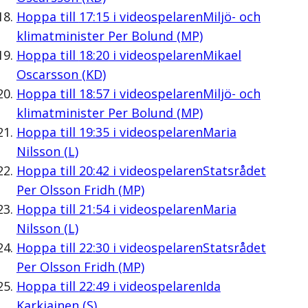
Hoppa till
17:15
i videospelaren
Miljö- och
klimatminister Per Bolund (MP)
Hoppa till
18:20
i videospelaren
Mikael
Oscarsson (KD)
Hoppa till
18:57
i videospelaren
Miljö- och
klimatminister Per Bolund (MP)
Hoppa till
19:35
i videospelaren
Maria
Nilsson (L)
Hoppa till
20:42
i videospelaren
Statsrådet
Per Olsson Fridh (MP)
Hoppa till
21:54
i videospelaren
Maria
Nilsson (L)
Hoppa till
22:30
i videospelaren
Statsrådet
Per Olsson Fridh (MP)
Hoppa till
22:49
i videospelaren
Ida
Karkiainen (S)