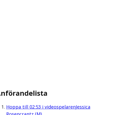
nförandelista
Hoppa till
02:53
i videospelaren
Jessica
Rosencrantz (M)