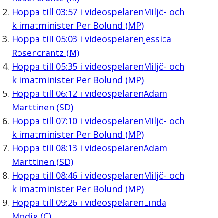
Hoppa till
03:57
i videospelaren
Miljö- och
klimatminister Per Bolund (MP)
Hoppa till
05:03
i videospelaren
Jessica
Rosencrantz (M)
Hoppa till
05:35
i videospelaren
Miljö- och
klimatminister Per Bolund (MP)
Hoppa till
06:12
i videospelaren
Adam
Marttinen (SD)
Hoppa till
07:10
i videospelaren
Miljö- och
klimatminister Per Bolund (MP)
Hoppa till
08:13
i videospelaren
Adam
Marttinen (SD)
Hoppa till
08:46
i videospelaren
Miljö- och
klimatminister Per Bolund (MP)
Hoppa till
09:26
i videospelaren
Linda
Modig (C)