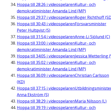
Hoppa till
28:26
i videospelaren
Kultur- och
demokratiminister Amanda Lind (MP)
Hoppa till
29:37
i videospelaren
Roger Richthoff (SD
Hoppa till
30:43
i videospelaren
Försvarsminister
Peter Hultqvist (S)
Hoppa till
31:54
i videospelaren
Anne-Li Sjölund (C)
Hoppa till
33:00
i videospelaren
Kultur- och
demokratiminister Amanda Lind (MP)
Hoppa till
34:05
i videospelaren
Jessica Wetterling (
Hoppa till
35:02
i videospelaren
Kultur- och
demokratiminister Amanda Lind (MP)
Hoppa till
36:09
i videospelaren
Christian Carlsson
(KD)
Hoppa till
37:15
i videospelaren
Utbildningsministe
Anna Ekström (S)
Hoppa till
38:29
i videospelaren
Maria Nilsson (L)
Hoppa till
39:19
i videospelaren
Kultur- och