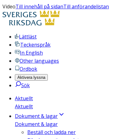
Video
Till innehåll på sidan
Till anförandelistan
Lättläst
Teckenspråk
In English
Other languages
Ordbok
Aktivera lyssna
Sök
Aktuellt
Aktuellt
Dokument & lagar
Dokument & lagar
Beställ och ladda ner