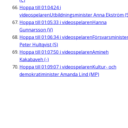
(C)
Hoppa till
01:04:24
i
videospelaren
Utbildningsminister Anna Ekström (
Hoppa till
01:05:33
i videospelaren
Hanna
Gunnarsson (V)
Hoppa till
01:06:34
i videospelaren
Försvarsministe
Peter Hultqvist (S)
Hoppa till
01:07:50
i videospelaren
Amineh
Kakabaveh (-)
Hoppa till
01:09:07
i videospelaren
Kultur- och
demokratiminister Amanda Lind (MP)