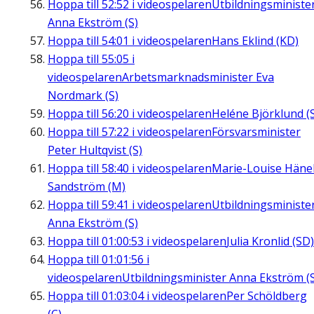
Hoppa till
52:52
i videospelaren
Utbildningsministe
Anna Ekström (S)
Hoppa till
54:01
i videospelaren
Hans Eklind (KD)
Hoppa till
55:05
i
videospelaren
Arbetsmarknadsminister Eva
Nordmark (S)
Hoppa till
56:20
i videospelaren
Heléne Björklund (
Hoppa till
57:22
i videospelaren
Försvarsminister
Peter Hultqvist (S)
Hoppa till
58:40
i videospelaren
Marie-Louise Häne
Sandström (M)
Hoppa till
59:41
i videospelaren
Utbildningsministe
Anna Ekström (S)
Hoppa till
01:00:53
i videospelaren
Julia Kronlid (SD)
Hoppa till
01:01:56
i
videospelaren
Utbildningsminister Anna Ekström (
Hoppa till
01:03:04
i videospelaren
Per Schöldberg