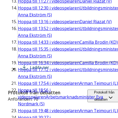
Hoppa till
11:27
i videospelaren
Daniel Riazat (V)
Hoppa till
12:30
i videospelaren
Utbildningsministe
Anna Ekström (S)
Hoppa till
13:16
i videospelaren
Daniel Riazat (V)
Hoppa till
13:52
i videospelaren
Utbildningsministe
Anna Ekström (S)
Hoppa till
14:33
i videospelaren
Camilla Brodin (KD)
Hoppa till
15:35
i videospelaren
Utbildningsministe
Anna Ekström (S)
Hoppa till
16:34
i videospelaren
Camilla Brodin (KD)
Ladda ner
Hoppa till
17:12
i videospelaren
Utbildningsministe
Anna Ekström (S)
Hoppa till
17:54
i videospelaren
Arman Teimouri (L)
Hoppa till
18:56
i
Protokoll från debatten
Protokoll från
videospelaren
Arbetsmarknadsminister Eva
Anföranden: 70
debatten
Nordmark (S)
Hoppa till
19:48
i videospelaren
Arman Teimouri (L)
Hoppa till
20:27
i