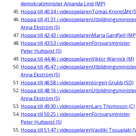
demokratiminister Amanda Lind (MP)
Hoppa till
40:34
i videospelaren
Tomas Kronståhl (S
Hoppa till
41:31
i videospelaren
Utbildningsministe
Anna Ekström (S)
Hoppa till
42:43
i videospelaren
Maria Gardfjell (MP
Hoppa till
43:53
i videospelaren
Försvarsminister
Peter Hultqvist (S)
Hoppa till
44:46
i videospelaren
Viktor Wärnick (M)
Hoppa till
45:47
i videospelaren
Utbildningsministe
Anna Ekström (S)
Hoppa till
46:58
i videospelaren
Jörgen Grubb (SD)
Hoppa till
48:16
i videospelaren
Utbildningsministe
Anna Ekström (S)
Hoppa till
49:30
i videospelaren
Lars Thomsson (C)
Hoppa till
50:25
i videospelaren
Försvarsminister
Peter Hultqvist (S)
Hoppa till
51:47
i videospelaren
Vasiliki Tsouplaki (