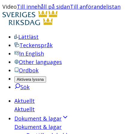
Video
Till innehåll på sidan
Till anförandelistan
Lättläst
Teckenspråk
In English
Other languages
Ordbok
Aktivera lyssna
Sök
Aktuellt
Aktuellt
Dokument & lagar
Dokument & lagar