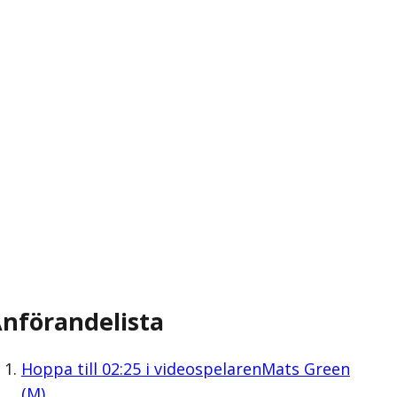
nförandelista
Hoppa till
02:25
i videospelaren
Mats Green
(M)