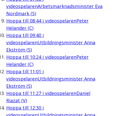
videospelaren
Arbetsmarknadsminister Eva
Nordmark (S)
Hoppa till
08:44
i videospelaren
Peter
Helander (C)
Hoppa till
09:40
i
videospelaren
Utbildningsminister Anna
Ekström (S)
Hoppa till
10:24
i videospelaren
Peter
Helander (C)
Hoppa till
11:01
i
videospelaren
Utbildningsminister Anna
Ekström (S)
Hoppa till
11:27
i videospelaren
Daniel
Riazat (V)
Hoppa till
12:30
i
videospelaren
Utbildningsminister Anna