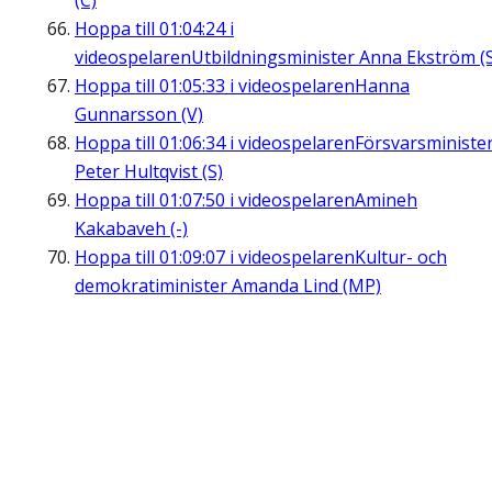
(C)
Hoppa till
01:04:24
i
videospelaren
Utbildningsminister Anna Ekström (
Hoppa till
01:05:33
i videospelaren
Hanna
Gunnarsson (V)
Hoppa till
01:06:34
i videospelaren
Försvarsministe
Peter Hultqvist (S)
Hoppa till
01:07:50
i videospelaren
Amineh
Kakabaveh (-)
Hoppa till
01:09:07
i videospelaren
Kultur- och
demokratiminister Amanda Lind (MP)