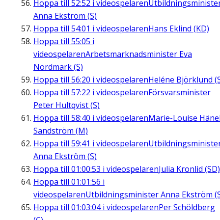
Hoppa till
52:52
i videospelaren
Utbildningsministe
Anna Ekström (S)
Hoppa till
54:01
i videospelaren
Hans Eklind (KD)
Hoppa till
55:05
i
videospelaren
Arbetsmarknadsminister Eva
Nordmark (S)
Hoppa till
56:20
i videospelaren
Heléne Björklund (
Hoppa till
57:22
i videospelaren
Försvarsminister
Peter Hultqvist (S)
Hoppa till
58:40
i videospelaren
Marie-Louise Häne
Sandström (M)
Hoppa till
59:41
i videospelaren
Utbildningsministe
Anna Ekström (S)
Hoppa till
01:00:53
i videospelaren
Julia Kronlid (SD)
Hoppa till
01:01:56
i
videospelaren
Utbildningsminister Anna Ekström (
Hoppa till
01:03:04
i videospelaren
Per Schöldberg