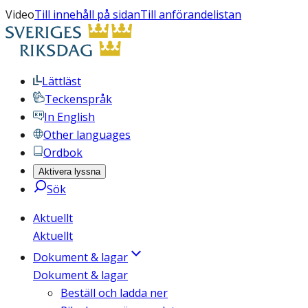
Video
Till innehåll på sidan
Till anförandelistan
Lättläst
Teckenspråk
In English
Other languages
Ordbok
Aktivera lyssna
Sök
Aktuellt
Aktuellt
Dokument & lagar
Dokument & lagar
Beställ och ladda ner