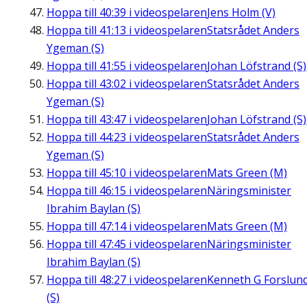
Hoppa till
40:39
i videospelaren
Jens Holm (V)
Hoppa till
41:13
i videospelaren
Statsrådet Anders
Ygeman (S)
Hoppa till
41:55
i videospelaren
Johan Löfstrand (S)
Hoppa till
43:02
i videospelaren
Statsrådet Anders
Ygeman (S)
Hoppa till
43:47
i videospelaren
Johan Löfstrand (S)
Hoppa till
44:23
i videospelaren
Statsrådet Anders
Ygeman (S)
Hoppa till
45:10
i videospelaren
Mats Green (M)
Hoppa till
46:15
i videospelaren
Näringsminister
Ibrahim Baylan (S)
Hoppa till
47:14
i videospelaren
Mats Green (M)
Hoppa till
47:45
i videospelaren
Näringsminister
Ibrahim Baylan (S)
Hoppa till
48:27
i videospelaren
Kenneth G Forslun
(S)