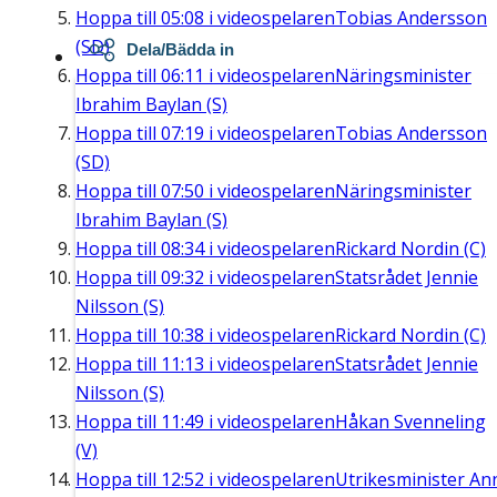
Hoppa till
05:08
i videospelaren
Tobias Andersson
(SD)
Dela/Bädda in
Hoppa till
06:11
i videospelaren
Näringsminister
Ibrahim Baylan (S)
Hoppa till
07:19
i videospelaren
Tobias Andersson
(SD)
Hoppa till
07:50
i videospelaren
Näringsminister
Ibrahim Baylan (S)
Hoppa till
08:34
i videospelaren
Rickard Nordin (C)
Hoppa till
09:32
i videospelaren
Statsrådet Jennie
Nilsson (S)
Hoppa till
10:38
i videospelaren
Rickard Nordin (C)
Hoppa till
11:13
i videospelaren
Statsrådet Jennie
Nilsson (S)
Hoppa till
11:49
i videospelaren
Håkan Svenneling
(V)
Hoppa till
12:52
i videospelaren
Utrikesminister An