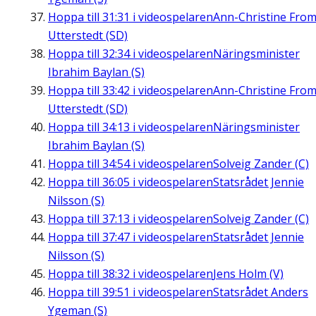
Hoppa till
31:31
i videospelaren
Ann-Christine Fro
Utterstedt (SD)
Hoppa till
32:34
i videospelaren
Näringsminister
Ibrahim Baylan (S)
Hoppa till
33:42
i videospelaren
Ann-Christine Fro
Utterstedt (SD)
Hoppa till
34:13
i videospelaren
Näringsminister
Ibrahim Baylan (S)
Hoppa till
34:54
i videospelaren
Solveig Zander (C)
Hoppa till
36:05
i videospelaren
Statsrådet Jennie
Nilsson (S)
Hoppa till
37:13
i videospelaren
Solveig Zander (C)
Hoppa till
37:47
i videospelaren
Statsrådet Jennie
Nilsson (S)
Hoppa till
38:32
i videospelaren
Jens Holm (V)
Hoppa till
39:51
i videospelaren
Statsrådet Anders
Ygeman (S)