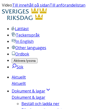
Video
Till innehåll på sidan
Till anförandelistan
Lättläst
Teckenspråk
In English
Other languages
Ordbok
Aktivera lyssna
Sök
Aktuellt
Aktuellt
Dokument & lagar
Dokument & lagar
Beställ och ladda ner