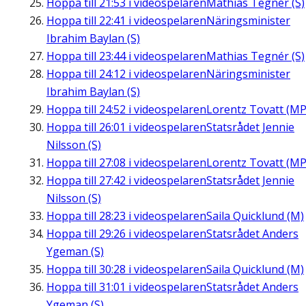
Hoppa till
21:53
i videospelaren
Mathias Tegnér (S)
Hoppa till
22:41
i videospelaren
Näringsminister
Ibrahim Baylan (S)
Hoppa till
23:44
i videospelaren
Mathias Tegnér (S)
Hoppa till
24:12
i videospelaren
Näringsminister
Ibrahim Baylan (S)
Hoppa till
24:52
i videospelaren
Lorentz Tovatt (MP
Hoppa till
26:01
i videospelaren
Statsrådet Jennie
Nilsson (S)
Hoppa till
27:08
i videospelaren
Lorentz Tovatt (MP
Hoppa till
27:42
i videospelaren
Statsrådet Jennie
Nilsson (S)
Hoppa till
28:23
i videospelaren
Saila Quicklund (M)
Hoppa till
29:26
i videospelaren
Statsrådet Anders
Ygeman (S)
Hoppa till
30:28
i videospelaren
Saila Quicklund (M)
Hoppa till
31:01
i videospelaren
Statsrådet Anders
Ygeman (S)