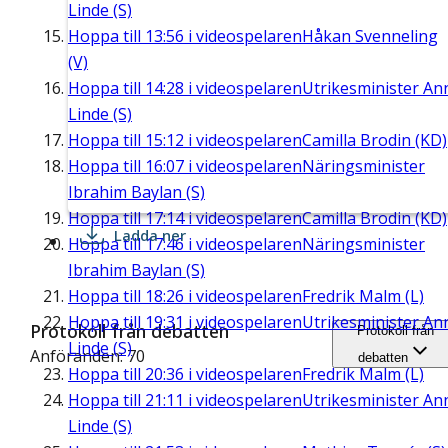
Linde (S)
Hoppa till
13:56
i videospelaren
Håkan Svenneling
(V)
Hoppa till
14:28
i videospelaren
Utrikesminister An
Linde (S)
Hoppa till
15:12
i videospelaren
Camilla Brodin (KD)
Hoppa till
16:07
i videospelaren
Näringsminister
Ibrahim Baylan (S)
Hoppa till
17:14
i videospelaren
Camilla Brodin (KD)
Ladda ner
Hoppa till
17:46
i videospelaren
Näringsminister
Ibrahim Baylan (S)
Hoppa till
18:26
i videospelaren
Fredrik Malm (L)
Hoppa till
19:31
i videospelaren
Utrikesminister An
Protokoll från debatten
Protokoll från
Linde (S)
Anföranden: 70
debatten
Hoppa till
20:36
i videospelaren
Fredrik Malm (L)
Hoppa till
21:11
i videospelaren
Utrikesminister An
Linde (S)