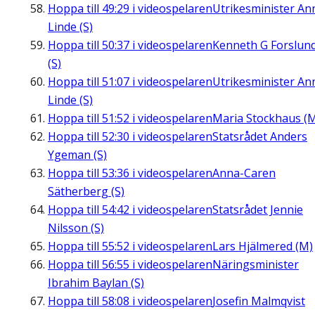
Hoppa till
49:29
i videospelaren
Utrikesminister An
Linde (S)
Hoppa till
50:37
i videospelaren
Kenneth G Forslun
(S)
Hoppa till
51:07
i videospelaren
Utrikesminister An
Linde (S)
Hoppa till
51:52
i videospelaren
Maria Stockhaus (
Hoppa till
52:30
i videospelaren
Statsrådet Anders
Ygeman (S)
Hoppa till
53:36
i videospelaren
Anna-Caren
Sätherberg (S)
Hoppa till
54:42
i videospelaren
Statsrådet Jennie
Nilsson (S)
Hoppa till
55:52
i videospelaren
Lars Hjälmered (M)
Hoppa till
56:55
i videospelaren
Näringsminister
Ibrahim Baylan (S)
Hoppa till
58:08
i videospelaren
Josefin Malmqvist