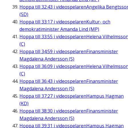
Hoppa till
32:43
i videospelaren
Angelika Bengtsso
(SD)
Hoppa till
33:17
i videospelaren
Kultur- och
demokratiminister Amanda Lind (MP)
Hoppa till
33:55
i videospelaren
Helena Vilhelmsso
(C)
Hoppa till
34:59
i videospelaren
Finansminister
Magdalena Andersson (S)
Hoppa till
36:09
i videospelaren
Helena Vilhelmsso
(C)
Hoppa till
36:43
i videospelaren
Finansminister
Magdalena Andersson (S)
Hoppa till
37:27
i videospelaren
Hampus Hagman
(KD)
Hoppa till
38:30
i videospelaren
Finansminister
Magdalena Andersson (S)
Hoppa till
39:31
i videospelaren
Hampus Hagman