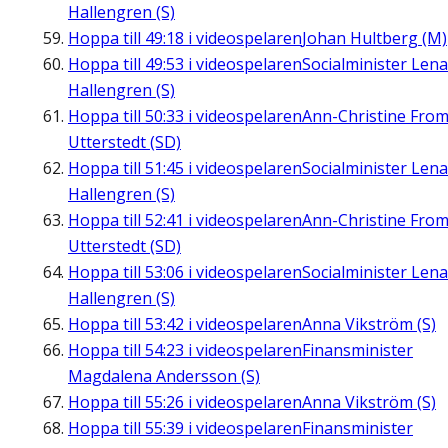
Hallengren (S)
Hoppa till
49:18
i videospelaren
Johan Hultberg (M)
Hoppa till
49:53
i videospelaren
Socialminister Lena
Hallengren (S)
Hoppa till
50:33
i videospelaren
Ann-Christine Fro
Utterstedt (SD)
Hoppa till
51:45
i videospelaren
Socialminister Lena
Hallengren (S)
Hoppa till
52:41
i videospelaren
Ann-Christine Fro
Utterstedt (SD)
Hoppa till
53:06
i videospelaren
Socialminister Lena
Hallengren (S)
Hoppa till
53:42
i videospelaren
Anna Vikström (S)
Hoppa till
54:23
i videospelaren
Finansminister
Magdalena Andersson (S)
Hoppa till
55:26
i videospelaren
Anna Vikström (S)
Hoppa till
55:39
i videospelaren
Finansminister