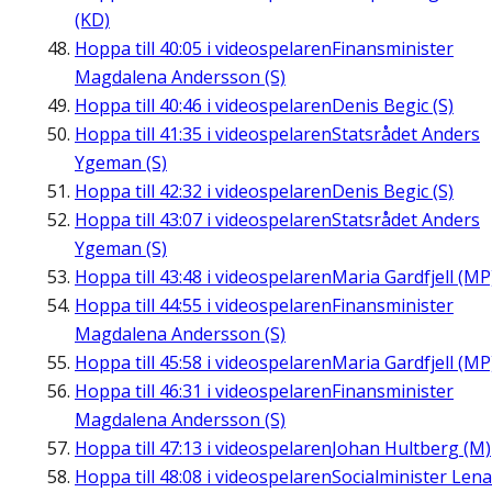
(KD)
Hoppa till
40:05
i videospelaren
Finansminister
Magdalena Andersson (S)
Hoppa till
40:46
i videospelaren
Denis Begic (S)
Hoppa till
41:35
i videospelaren
Statsrådet Anders
Ygeman (S)
Hoppa till
42:32
i videospelaren
Denis Begic (S)
Hoppa till
43:07
i videospelaren
Statsrådet Anders
Ygeman (S)
Hoppa till
43:48
i videospelaren
Maria Gardfjell (MP
Hoppa till
44:55
i videospelaren
Finansminister
Magdalena Andersson (S)
Hoppa till
45:58
i videospelaren
Maria Gardfjell (MP
Hoppa till
46:31
i videospelaren
Finansminister
Magdalena Andersson (S)
Hoppa till
47:13
i videospelaren
Johan Hultberg (M)
Hoppa till
48:08
i videospelaren
Socialminister Lena