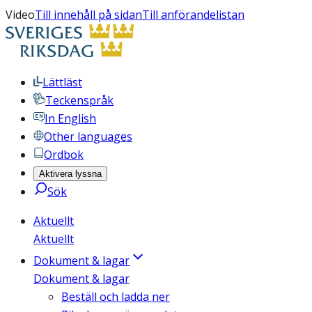
Video
Till innehåll på sidan
Till anförandelistan
Lättläst
Teckenspråk
In English
Other languages
Ordbok
Aktivera lyssna
Sök
Aktuellt
Aktuellt
Dokument & lagar
Dokument & lagar
Beställ och ladda ner