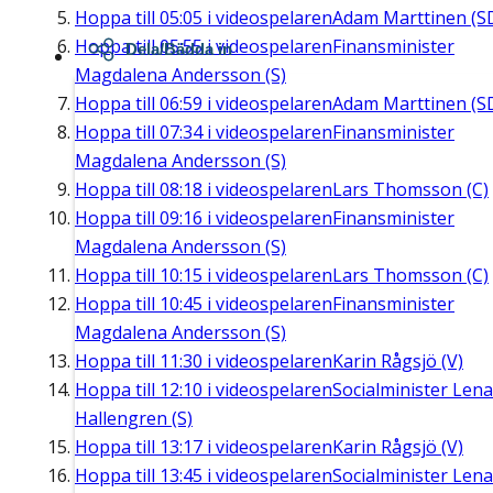
Hoppa till
05:05
i videospelaren
Adam Marttinen (S
Hoppa till
05:55
i videospelaren
Finansminister
Dela/Bädda in
Magdalena Andersson (S)
Hoppa till
06:59
i videospelaren
Adam Marttinen (S
Hoppa till
07:34
i videospelaren
Finansminister
Magdalena Andersson (S)
Hoppa till
08:18
i videospelaren
Lars Thomsson (C)
Hoppa till
09:16
i videospelaren
Finansminister
Magdalena Andersson (S)
Hoppa till
10:15
i videospelaren
Lars Thomsson (C)
Hoppa till
10:45
i videospelaren
Finansminister
Magdalena Andersson (S)
Hoppa till
11:30
i videospelaren
Karin Rågsjö (V)
Hoppa till
12:10
i videospelaren
Socialminister Lena
Hallengren (S)
Hoppa till
13:17
i videospelaren
Karin Rågsjö (V)
Hoppa till
13:45
i videospelaren
Socialminister Lena