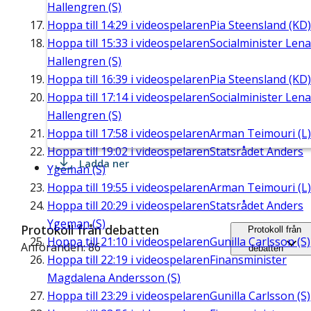
Hallengren (S)
Hoppa till
14:29
i videospelaren
Pia Steensland (KD)
Hoppa till
15:33
i videospelaren
Socialminister Lena
Hallengren (S)
Hoppa till
16:39
i videospelaren
Pia Steensland (KD)
Hoppa till
17:14
i videospelaren
Socialminister Lena
Hallengren (S)
Hoppa till
17:58
i videospelaren
Arman Teimouri (L)
Hoppa till
19:02
i videospelaren
Statsrådet Anders
Ladda ner
Ygeman (S)
Hoppa till
19:55
i videospelaren
Arman Teimouri (L)
Hoppa till
20:29
i videospelaren
Statsrådet Anders
Ygeman (S)
Protokoll från debatten
Protokoll från
Hoppa till
21:10
i videospelaren
Gunilla Carlsson (S)
Anföranden: 86
debatten
Hoppa till
22:19
i videospelaren
Finansminister
Magdalena Andersson (S)
Hoppa till
23:29
i videospelaren
Gunilla Carlsson (S)