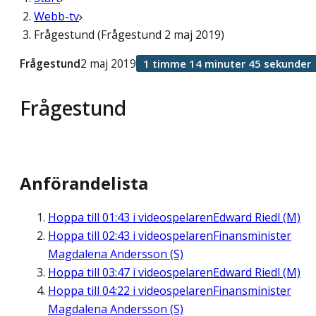
Webb-tv
Frågestund (Frågestund 2 maj 2019)
Frågestund
2 maj 2019
1 timme 14 minuter 45 sekunder
Frågestund
Anförandelista
Hoppa till
01:43
i videospelaren
Edward Riedl (M)
Hoppa till
02:43
i videospelaren
Finansminister
Magdalena Andersson (S)
Hoppa till
03:47
i videospelaren
Edward Riedl (M)
Hoppa till
04:22
i videospelaren
Finansminister
Magdalena Andersson (S)