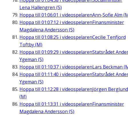
Hoppa till
01:04:58
i videospelaren
Socialminister
Lena Hallengren (S)
Hoppa till
01:06:01
i videospelaren
Ann-Sofie Alm (
Hoppa till
01:07:12
i videospelaren
Finansminister
Magdalena Andersson (S)
Hoppa till
01:08:25
i videospelaren
Cecilie Tenfjord
Toftby (M)
Hoppa till
01:09:29
i videospelaren
Statsrådet Ande
Ygeman (S)
Hoppa till
01:10:37
i videospelaren
Lars Beckman (
Hoppa till
01:11:40
i videospelaren
Statsrådet Ande
Ygeman (S)
Hoppa till
01:12:28
i videospelaren
Jörgen Berglund
(M)
Hoppa till
01:13:31
i videospelaren
Finansminister
Magdalena Andersson (S)