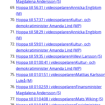
Magdalena Andersson (S)
Hoppa till
56:31
i videospelaren
Annicka Engblom
(M)
Hoppa till
57:37
i videospelaren
Kultur- och
demokratiminister Amanda Lind (MP)
Hoppa till
58:29
i videospelaren
Annicka Engblom
(M)
Hoppa till
59:01
i videospelaren
Kultur- och
demokratiminister Amanda Lind (MP)
Hoppa till
59:35
i videospelaren
Hillevi Larsson (S)
Hoppa till
01:00:41
i videospelaren
Kultur- och
demokratiminister Amanda Lind (MP)
Hoppa till
01:01:51
i videospelaren
Mattias Karlsson
Luleå (M)
Hoppa till
01:02:59
i videospelaren
Finansminister
Magdalena Andersson (S)
Hoppa till
01:04:08
i videospelaren
Mats Wiking (S)