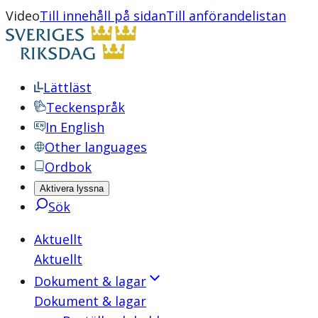
Video
Till innehåll på sidan
Till anförandelistan
Lättläst
Teckenspråk
In English
Other languages
Ordbok
Aktivera lyssna
Sök
Aktuellt
Aktuellt
Dokument & lagar
Dokument & lagar