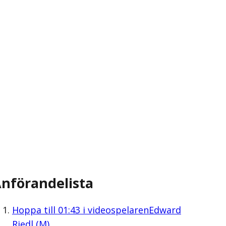
nförandelista
Hoppa till
01:43
i videospelaren
Edward
Riedl (M)