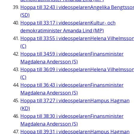
Hoppa till
32:43
i videospelaren
Angelika Bengtsso
(SD)
Hoppa till
33:17
i videospelaren
Kultur- och
demokratiminister Amanda Lind (MP)
Hoppa till
33:55
i videospelaren
Helena Vilhelmsso
(C)
Hoppa till
34:59
i videospelaren
Finansminister
Magdalena Andersson (S)
Hoppa till
36:09
i videospelaren
Helena Vilhelmsso
(C)
Hoppa till
36:43
i videospelaren
Finansminister
Magdalena Andersson (S)
Hoppa till
37:27
i videospelaren
Hampus Hagman
(KD)
Hoppa till
38:30
i videospelaren
Finansminister
Magdalena Andersson (S)
Hoppa till
39:31
i videospelaren
Hampus Hagman