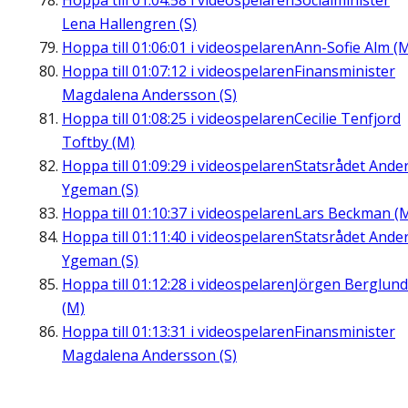
Hoppa till
01:04:58
i videospelaren
Socialminister
Lena Hallengren (S)
Hoppa till
01:06:01
i videospelaren
Ann-Sofie Alm (
Hoppa till
01:07:12
i videospelaren
Finansminister
Magdalena Andersson (S)
Hoppa till
01:08:25
i videospelaren
Cecilie Tenfjord
Toftby (M)
Hoppa till
01:09:29
i videospelaren
Statsrådet Ande
Ygeman (S)
Hoppa till
01:10:37
i videospelaren
Lars Beckman (
Hoppa till
01:11:40
i videospelaren
Statsrådet Ande
Ygeman (S)
Hoppa till
01:12:28
i videospelaren
Jörgen Berglund
(M)
Hoppa till
01:13:31
i videospelaren
Finansminister
Magdalena Andersson (S)