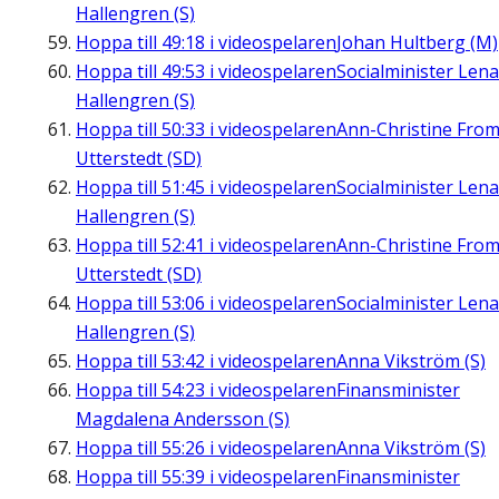
Hallengren (S)
Hoppa till
49:18
i videospelaren
Johan Hultberg (M)
Hoppa till
49:53
i videospelaren
Socialminister Lena
Hallengren (S)
Hoppa till
50:33
i videospelaren
Ann-Christine Fro
Utterstedt (SD)
Hoppa till
51:45
i videospelaren
Socialminister Lena
Hallengren (S)
Hoppa till
52:41
i videospelaren
Ann-Christine Fro
Utterstedt (SD)
Hoppa till
53:06
i videospelaren
Socialminister Lena
Hallengren (S)
Hoppa till
53:42
i videospelaren
Anna Vikström (S)
Hoppa till
54:23
i videospelaren
Finansminister
Magdalena Andersson (S)
Hoppa till
55:26
i videospelaren
Anna Vikström (S)
Hoppa till
55:39
i videospelaren
Finansminister