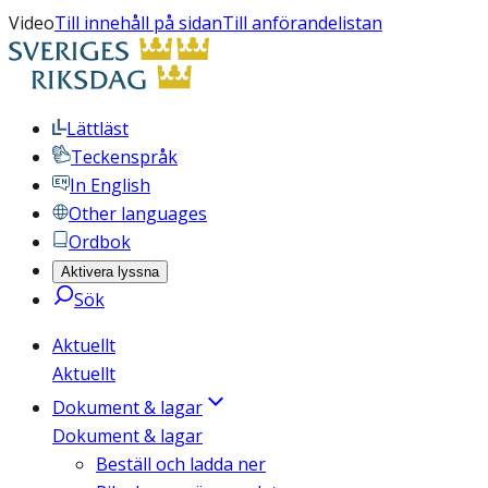
Video
Till innehåll på sidan
Till anförandelistan
Lättläst
Teckenspråk
In English
Other languages
Ordbok
Aktivera lyssna
Sök
Aktuellt
Aktuellt
Dokument & lagar
Dokument & lagar
Beställ och ladda ner