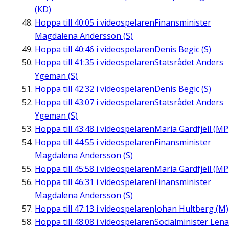
(KD)
Hoppa till
40:05
i videospelaren
Finansminister
Magdalena Andersson (S)
Hoppa till
40:46
i videospelaren
Denis Begic (S)
Hoppa till
41:35
i videospelaren
Statsrådet Anders
Ygeman (S)
Hoppa till
42:32
i videospelaren
Denis Begic (S)
Hoppa till
43:07
i videospelaren
Statsrådet Anders
Ygeman (S)
Hoppa till
43:48
i videospelaren
Maria Gardfjell (MP
Hoppa till
44:55
i videospelaren
Finansminister
Magdalena Andersson (S)
Hoppa till
45:58
i videospelaren
Maria Gardfjell (MP
Hoppa till
46:31
i videospelaren
Finansminister
Magdalena Andersson (S)
Hoppa till
47:13
i videospelaren
Johan Hultberg (M)
Hoppa till
48:08
i videospelaren
Socialminister Lena