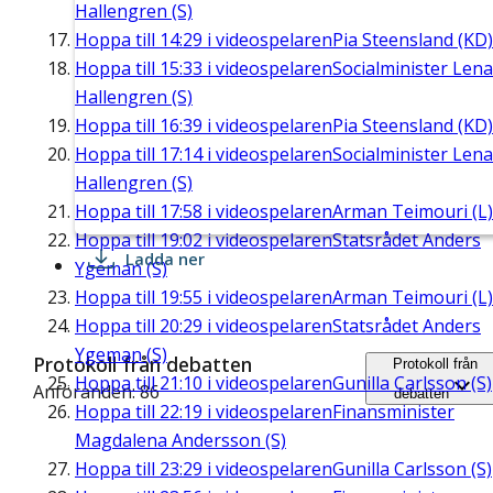
Hallengren (S)
Hoppa till
14:29
i videospelaren
Pia Steensland (KD)
Hoppa till
15:33
i videospelaren
Socialminister Lena
Hallengren (S)
Hoppa till
16:39
i videospelaren
Pia Steensland (KD)
Hoppa till
17:14
i videospelaren
Socialminister Lena
Hallengren (S)
Hoppa till
17:58
i videospelaren
Arman Teimouri (L)
Hoppa till
19:02
i videospelaren
Statsrådet Anders
Ladda ner
Ygeman (S)
Hoppa till
19:55
i videospelaren
Arman Teimouri (L)
Hoppa till
20:29
i videospelaren
Statsrådet Anders
Ygeman (S)
Protokoll från debatten
Protokoll från
Hoppa till
21:10
i videospelaren
Gunilla Carlsson (S)
Anföranden: 86
debatten
Hoppa till
22:19
i videospelaren
Finansminister
Magdalena Andersson (S)
Hoppa till
23:29
i videospelaren
Gunilla Carlsson (S)