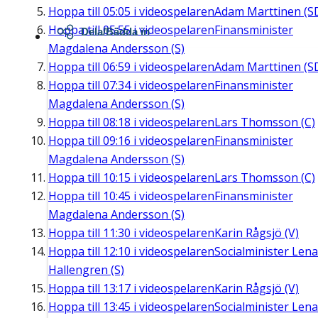
Hoppa till
05:05
i videospelaren
Adam Marttinen (S
Hoppa till
05:55
i videospelaren
Finansminister
Dela/Bädda in
Magdalena Andersson (S)
Hoppa till
06:59
i videospelaren
Adam Marttinen (S
Hoppa till
07:34
i videospelaren
Finansminister
Magdalena Andersson (S)
Hoppa till
08:18
i videospelaren
Lars Thomsson (C)
Hoppa till
09:16
i videospelaren
Finansminister
Magdalena Andersson (S)
Hoppa till
10:15
i videospelaren
Lars Thomsson (C)
Hoppa till
10:45
i videospelaren
Finansminister
Magdalena Andersson (S)
Hoppa till
11:30
i videospelaren
Karin Rågsjö (V)
Hoppa till
12:10
i videospelaren
Socialminister Lena
Hallengren (S)
Hoppa till
13:17
i videospelaren
Karin Rågsjö (V)
Hoppa till
13:45
i videospelaren
Socialminister Lena