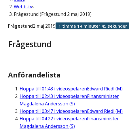
Webb-tv
Frågestund (Frågestund 2 maj 2019)
Frågestund
2 maj 2019
1 timme 14 minuter 45 sekunder
Frågestund
Anförandelista
Hoppa till
01:43
i videospelaren
Edward Riedl (M)
Hoppa till
02:43
i videospelaren
Finansminister
Magdalena Andersson (S)
Hoppa till
03:47
i videospelaren
Edward Riedl (M)
Hoppa till
04:22
i videospelaren
Finansminister
Magdalena Andersson (S)