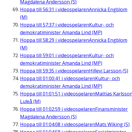
Magdalena Andersson (S)
Hoppa till
56:31
i videospelaren
Annicka Engblom
(M)
Hoppa till
57:37
i videospelaren
Kultur- och
demokratiminister Amanda Lind (MP)
Hoppa till
58:29
i videospelaren
Annicka Engblom
(M)
Hoppa till
59:01
i videospelaren
Kultur- och
demokratiminister Amanda Lind (MP)
Hoppa till
59:35
i videospelaren
Hillevi Larsson (S)
Hoppa till
01:00:41
i videospelaren
Kultur- och
demokratiminister Amanda Lind (MP)
Hoppa till
01:01:51
i videospelaren
Mattias Karlsson
Luleå (M)
Hoppa till
01:02:59
i videospelaren
Finansminister
Magdalena Andersson (S)
Hoppa till
01:04:08
i videospelaren
Mats Wiking (S)