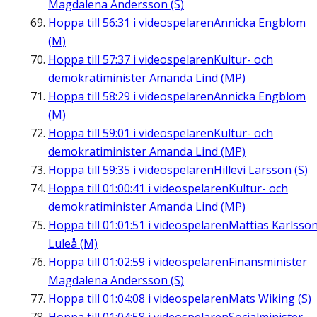
Magdalena Andersson (S)
Hoppa till
56:31
i videospelaren
Annicka Engblom
(M)
Hoppa till
57:37
i videospelaren
Kultur- och
demokratiminister Amanda Lind (MP)
Hoppa till
58:29
i videospelaren
Annicka Engblom
(M)
Hoppa till
59:01
i videospelaren
Kultur- och
demokratiminister Amanda Lind (MP)
Hoppa till
59:35
i videospelaren
Hillevi Larsson (S)
Hoppa till
01:00:41
i videospelaren
Kultur- och
demokratiminister Amanda Lind (MP)
Hoppa till
01:01:51
i videospelaren
Mattias Karlsson
Luleå (M)
Hoppa till
01:02:59
i videospelaren
Finansminister
Magdalena Andersson (S)
Hoppa till
01:04:08
i videospelaren
Mats Wiking (S)