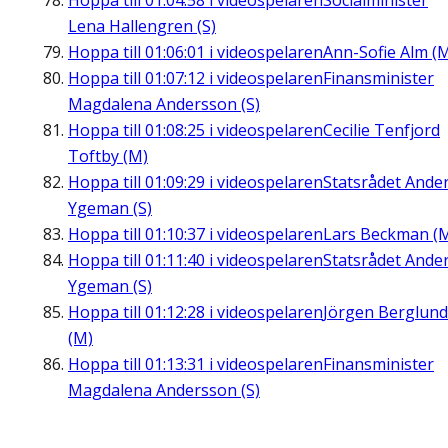
Hoppa till
01:04:58
i videospelaren
Socialminister
Lena Hallengren (S)
Hoppa till
01:06:01
i videospelaren
Ann-Sofie Alm (
Hoppa till
01:07:12
i videospelaren
Finansminister
Magdalena Andersson (S)
Hoppa till
01:08:25
i videospelaren
Cecilie Tenfjord
Toftby (M)
Hoppa till
01:09:29
i videospelaren
Statsrådet Ande
Ygeman (S)
Hoppa till
01:10:37
i videospelaren
Lars Beckman (
Hoppa till
01:11:40
i videospelaren
Statsrådet Ande
Ygeman (S)
Hoppa till
01:12:28
i videospelaren
Jörgen Berglund
(M)
Hoppa till
01:13:31
i videospelaren
Finansminister
Magdalena Andersson (S)