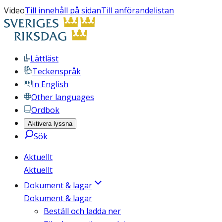
Video
Till innehåll på sidan
Till anförandelistan
Lättläst
Teckenspråk
In English
Other languages
Ordbok
Aktivera lyssna
Sök
Aktuellt
Aktuellt
Dokument & lagar
Dokument & lagar
Beställ och ladda ner