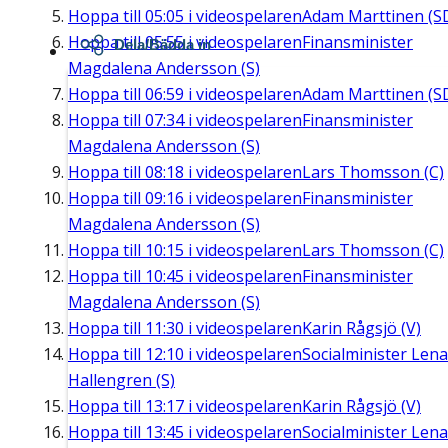
Hoppa till
05:05
i videospelaren
Adam Marttinen (S
Hoppa till
05:55
i videospelaren
Finansminister
Dela/Bädda in
Magdalena Andersson (S)
Hoppa till
06:59
i videospelaren
Adam Marttinen (S
Hoppa till
07:34
i videospelaren
Finansminister
Magdalena Andersson (S)
Hoppa till
08:18
i videospelaren
Lars Thomsson (C)
Hoppa till
09:16
i videospelaren
Finansminister
Magdalena Andersson (S)
Hoppa till
10:15
i videospelaren
Lars Thomsson (C)
Hoppa till
10:45
i videospelaren
Finansminister
Magdalena Andersson (S)
Hoppa till
11:30
i videospelaren
Karin Rågsjö (V)
Hoppa till
12:10
i videospelaren
Socialminister Lena
Hallengren (S)
Hoppa till
13:17
i videospelaren
Karin Rågsjö (V)
Hoppa till
13:45
i videospelaren
Socialminister Lena