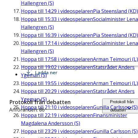
Hallengren (S)
Hoppa till
14:29
i videospelaren
Pia Steensland (KD)
Hoppa till
15:33
i videospelaren
Socialminister Lena
Hallengren (S)
Hoppa till
16:39
i videospelaren
Pia Steensland (KD)
Hoppa till
17:14
i videospelaren
Socialminister Lena
Hallengren (S)
Hoppa till
17:58
i videospelaren
Arman Teimouri (L)
Hoppa till
19:02
i videospelaren
Statsrådet Anders
Ladda ner
Ygeman (S)
Hoppa till
19:55
i videospelaren
Arman Teimouri (L)
Hoppa till
20:29
i videospelaren
Statsrådet Anders
Ygeman (S)
Protokoll från debatten
Protokoll från
Hoppa till
21:10
i videospelaren
Gunilla Carlsson (S)
Anföranden: 86
debatten
Hoppa till
22:19
i videospelaren
Finansminister
Magdalena Andersson (S)
Hoppa till
23:29
i videospelaren
Gunilla Carlsson (S)