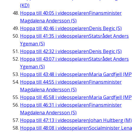
(KD)
Hoppa till
40:05
i videospelaren
Finansminister
Magdalena Andersson (S)
Hoppa till
40:46
i videospelaren
Denis Begic (S)
Hoppa till
41:35
i videospelaren
Statsrådet Anders
Ygeman (S)
Hoppa till
42:32
i videospelaren
Denis Begic (S)
Hoppa till
43:07
i videospelaren
Statsrådet Anders
Ygeman (S)
Hoppa till
43:48
i videospelaren
Maria Gardfjell (MP
Hoppa till
44:55
i videospelaren
Finansminister
Magdalena Andersson (S)
Hoppa till
45:58
i videospelaren
Maria Gardfjell (MP
Hoppa till
46:31
i videospelaren
Finansminister
Magdalena Andersson (S)
Hoppa till
47:13
i videospelaren
Johan Hultberg (M)
Hoppa till
48:08
i videospelaren
Socialminister Lena