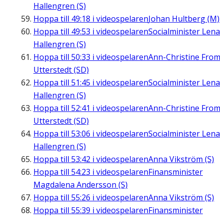
Hallengren (S)
Hoppa till
49:18
i videospelaren
Johan Hultberg (M)
Hoppa till
49:53
i videospelaren
Socialminister Lena
Hallengren (S)
Hoppa till
50:33
i videospelaren
Ann-Christine Fro
Utterstedt (SD)
Hoppa till
51:45
i videospelaren
Socialminister Lena
Hallengren (S)
Hoppa till
52:41
i videospelaren
Ann-Christine Fro
Utterstedt (SD)
Hoppa till
53:06
i videospelaren
Socialminister Lena
Hallengren (S)
Hoppa till
53:42
i videospelaren
Anna Vikström (S)
Hoppa till
54:23
i videospelaren
Finansminister
Magdalena Andersson (S)
Hoppa till
55:26
i videospelaren
Anna Vikström (S)
Hoppa till
55:39
i videospelaren
Finansminister