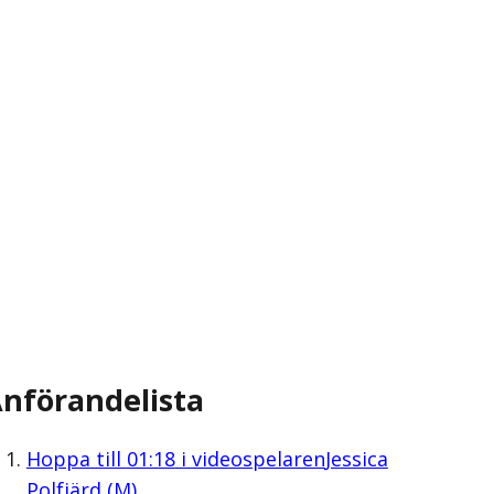
nförandelista
Hoppa till
01:18
i videospelaren
Jessica
Polfjärd (M)