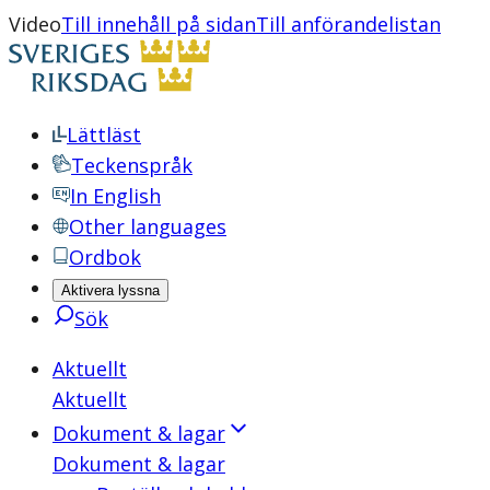
Video
Till innehåll på sidan
Till anförandelistan
Lättläst
Teckenspråk
In English
Other languages
Ordbok
Aktivera lyssna
Sök
Aktuellt
Aktuellt
Dokument & lagar
Dokument & lagar