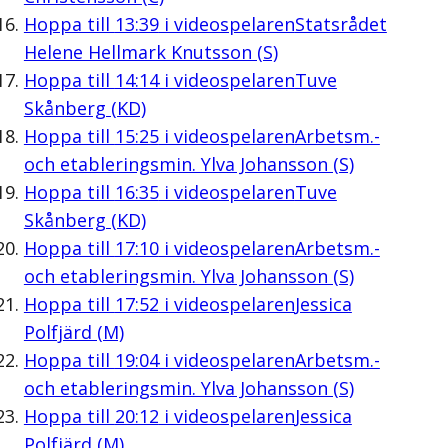
Hoppa till
13:39
i videospelaren
Statsrådet
Helene Hellmark Knutsson (S)
Hoppa till
14:14
i videospelaren
Tuve
Skånberg (KD)
Hoppa till
15:25
i videospelaren
Arbetsm.-
och etableringsmin. Ylva Johansson (S)
Hoppa till
16:35
i videospelaren
Tuve
Skånberg (KD)
Hoppa till
17:10
i videospelaren
Arbetsm.-
och etableringsmin. Ylva Johansson (S)
Hoppa till
17:52
i videospelaren
Jessica
Polfjärd (M)
Hoppa till
19:04
i videospelaren
Arbetsm.-
och etableringsmin. Ylva Johansson (S)
Hoppa till
20:12
i videospelaren
Jessica
Polfjärd (M)