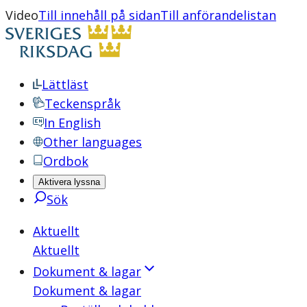
Video
Till innehåll på sidan
Till anförandelistan
Lättläst
Teckenspråk
In English
Other languages
Ordbok
Aktivera lyssna
Sök
Aktuellt
Aktuellt
Dokument & lagar
Dokument & lagar