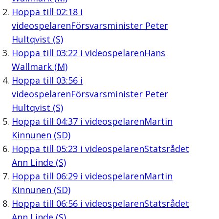
Hoppa till
02:18
i
videospelaren
Försvarsminister Peter
Hultqvist (S)
Hoppa till
03:22
i videospelaren
Hans
Wallmark (M)
Hoppa till
03:56
i
videospelaren
Försvarsminister Peter
Hultqvist (S)
Hoppa till
04:37
i videospelaren
Martin
Kinnunen (SD)
Hoppa till
05:23
i videospelaren
Statsrådet
Ann Linde (S)
Hoppa till
06:29
i videospelaren
Martin
Kinnunen (SD)
Hoppa till
06:56
i videospelaren
Statsrådet
Ann Linde (S)