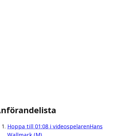
nförandelista
Hoppa till
01:08
i videospelaren
Hans
Wallmark (M)