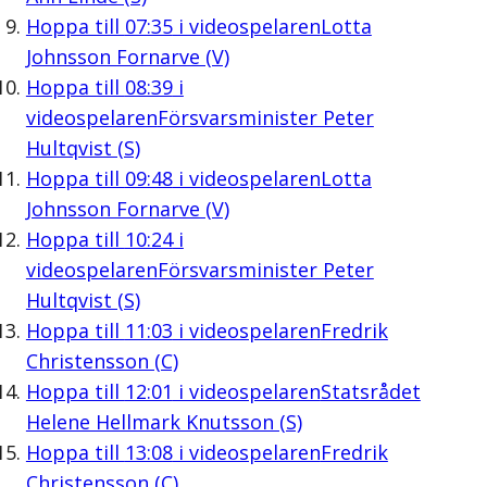
Hoppa till
07:35
i videospelaren
Lotta
Johnsson Fornarve (V)
Hoppa till
08:39
i
videospelaren
Försvarsminister Peter
Hultqvist (S)
Hoppa till
09:48
i videospelaren
Lotta
Johnsson Fornarve (V)
Hoppa till
10:24
i
videospelaren
Försvarsminister Peter
Hultqvist (S)
Hoppa till
11:03
i videospelaren
Fredrik
Christensson (C)
Hoppa till
12:01
i videospelaren
Statsrådet
Helene Hellmark Knutsson (S)
Hoppa till
13:08
i videospelaren
Fredrik
Christensson (C)