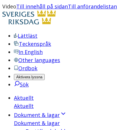
Video
Till innehåll på sidan
Till anförandelistan
Lättläst
Teckenspråk
In English
Other languages
Ordbok
Aktivera lyssna
Sök
Aktuellt
Aktuellt
Dokument & lagar
Dokument & lagar