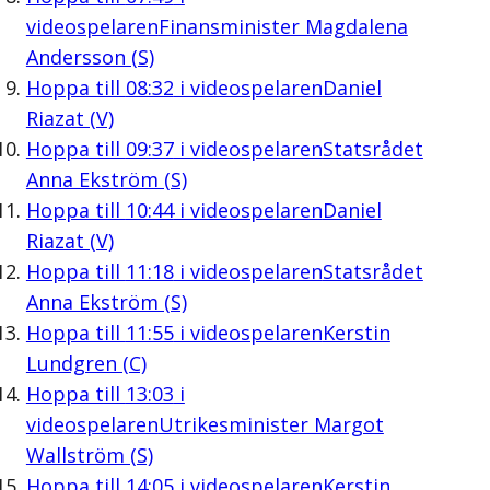
videospelaren
Finansminister Magdalena
Andersson (S)
Hoppa till
08:32
i videospelaren
Daniel
Riazat (V)
Hoppa till
09:37
i videospelaren
Statsrådet
Anna Ekström (S)
Hoppa till
10:44
i videospelaren
Daniel
Riazat (V)
Hoppa till
11:18
i videospelaren
Statsrådet
Anna Ekström (S)
Hoppa till
11:55
i videospelaren
Kerstin
Lundgren (C)
Hoppa till
13:03
i
videospelaren
Utrikesminister Margot
Wallström (S)
Hoppa till
14:05
i videospelaren
Kerstin