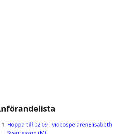
nförandelista
Hoppa till
02:09
i videospelaren
Elisabeth
Svantesson (M)