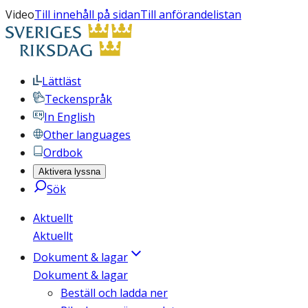
Video
Till innehåll på sidan
Till anförandelistan
Lättläst
Teckenspråk
In English
Other languages
Ordbok
Aktivera lyssna
Sök
Aktuellt
Aktuellt
Dokument & lagar
Dokument & lagar
Beställ och ladda ner