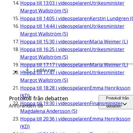
Hoppa till
13:03
i videospelaren
Utrikesminister
Margot Wallström (S)
Hoppa till
14:05
i videospelaren
Kerstin Lundgren (
Hoppa till
14:44
i videospelaren
Utrikesminister
Margot Wallström (S)
Hoppa till
15:30
i videospelaren
Maria Weimer (L)
Hoppa till
16:25
i videospelaren
Utrikesminister
Margot Wallström (S)
Hoppa till
17:17
i videospelaren
Maria Weimer (L)
Ladda ner
Hoppa till
17:47
i videospelaren
Utrikesminister
Margot Wallström (S)
Hoppa till
18:28
i videospelaren
Emma Henriksson
(KD)
Protokoll från debatten
Protokoll från
Hoppa till
19:30
i videospelaren
Finansminister
Anföranden: 68
debatten
Magdalena Andersson (S)
Hoppa till
20:36
i videospelaren
Emma Henriksson
(KD)