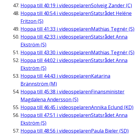
Hoppa till
40:19
i videospelaren
Solveig Zander (C)
Hoppa till
40:54
i videospelaren
Statsrådet Heléne
Fritzon (S)
Hoppa till
41:33
i videospelaren
Mathias Tegnér (S)
Hoppa till
42:33
i videospelaren
Statsrådet Anna
Ekström (S)
Hoppa till
43:30
i videospelaren
Mathias Tegnér (S)
Hoppa till
44:02
i videospelaren
Statsrådet Anna
Ekström (S)
Hoppa till
44:43
i videospelaren
Katarina
Brännström (M)
Hoppa till
45:38
i videospelaren
Finansminister
Magdalena Andersson (S)
Hoppa till
46:45
i videospelaren
Annika Eclund (KD)
Hoppa till
47:51
i videospelaren
Statsrådet Anna
Ekström (S)
Hoppa till
48:56
i videospelaren
Paula Bieler (SD)