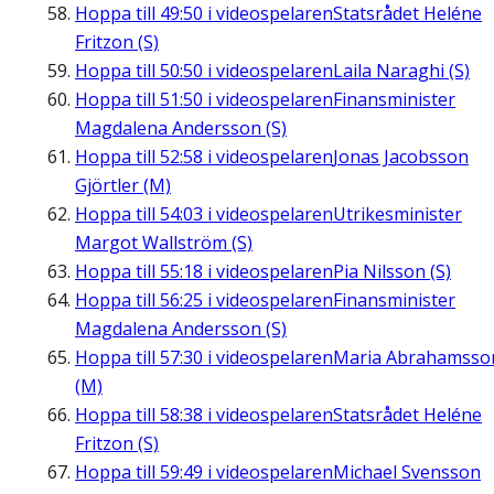
Hoppa till
49:50
i videospelaren
Statsrådet Heléne
Fritzon (S)
Hoppa till
50:50
i videospelaren
Laila Naraghi (S)
Hoppa till
51:50
i videospelaren
Finansminister
Magdalena Andersson (S)
Hoppa till
52:58
i videospelaren
Jonas Jacobsson
Gjörtler (M)
Hoppa till
54:03
i videospelaren
Utrikesminister
Margot Wallström (S)
Hoppa till
55:18
i videospelaren
Pia Nilsson (S)
Hoppa till
56:25
i videospelaren
Finansminister
Magdalena Andersson (S)
Hoppa till
57:30
i videospelaren
Maria Abrahamsso
(M)
Hoppa till
58:38
i videospelaren
Statsrådet Heléne
Fritzon (S)
Hoppa till
59:49
i videospelaren
Michael Svensson