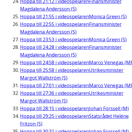
Hoppa till
21:12
i videospelaren
Finansminister
Magdalena Andersson (S)
Hoppa till
21:55
i videospelaren
Monica Green (S)
Hoppa till
22:55
i videospelaren
Finansminister
Magdalena Andersson (S)
Hoppa till
23:53
i videospelaren
Monica Green (S)
Hoppa till
24:28
i videospelaren
Finansminister
Magdalena Andersson (S)
Hoppa till
24:58
i videospelaren
Marco Venegas (M
Hoppa till
25:58
i videospelaren
Utrikesminister
Margot Wallström (S)
Hoppa till
27:01
i videospelaren
Marco Venegas (M
Hoppa till
27:36
i videospelaren
Utrikesminister
Margot Wallström (S)
Hoppa till
28:15
i videospelaren
Johan Forssell (M)
Hoppa till
29:25
i videospelaren
Statsrådet Heléne
Fritzon (S)
Hoppa till
30:31
i videospelaren
Johan Forssell (M)