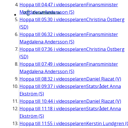
Hoppa till
04:47
i videospelaren
Finansminister
Magdalena Andersson (S)
Dela/Bädda in
Hoppa till
05:30
i videospelaren
Christina Östberg
(SD)
Hoppa till
06:32
i videospelaren
Finansminister
Magdalena Andersson (S)
Hoppa till
07:36
i videospelaren
Christina Östberg
(SD)
Hoppa till
07:49
i videospelaren
Finansminister
Magdalena Andersson (S)
Hoppa till
08:32
i videospelaren
Daniel Riazat (V)
Hoppa till
09:37
i videospelaren
Statsrådet Anna
Ekström (S)
Hoppa till
10:44
i videospelaren
Daniel Riazat (V)
Hoppa till
11:18
i videospelaren
Statsrådet Anna
Ekström (S)
Hoppa till
11:55
i videospelaren
Kerstin Lundgren (