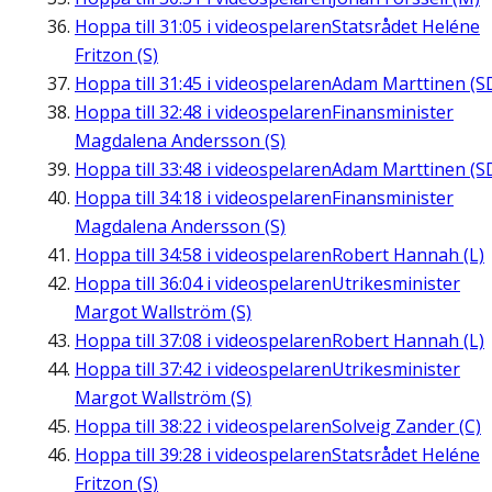
Hoppa till
31:05
i videospelaren
Statsrådet Heléne
Fritzon (S)
Hoppa till
31:45
i videospelaren
Adam Marttinen (S
Hoppa till
32:48
i videospelaren
Finansminister
Magdalena Andersson (S)
Hoppa till
33:48
i videospelaren
Adam Marttinen (S
Hoppa till
34:18
i videospelaren
Finansminister
Magdalena Andersson (S)
Hoppa till
34:58
i videospelaren
Robert Hannah (L)
Hoppa till
36:04
i videospelaren
Utrikesminister
Margot Wallström (S)
Hoppa till
37:08
i videospelaren
Robert Hannah (L)
Hoppa till
37:42
i videospelaren
Utrikesminister
Margot Wallström (S)
Hoppa till
38:22
i videospelaren
Solveig Zander (C)
Hoppa till
39:28
i videospelaren
Statsrådet Heléne
Fritzon (S)