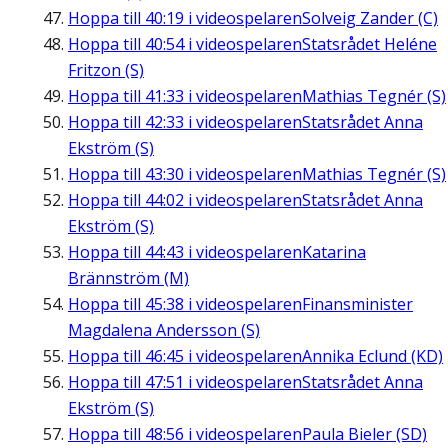
Hoppa till
40:19
i videospelaren
Solveig Zander (C)
Hoppa till
40:54
i videospelaren
Statsrådet Heléne
Fritzon (S)
Hoppa till
41:33
i videospelaren
Mathias Tegnér (S)
Hoppa till
42:33
i videospelaren
Statsrådet Anna
Ekström (S)
Hoppa till
43:30
i videospelaren
Mathias Tegnér (S)
Hoppa till
44:02
i videospelaren
Statsrådet Anna
Ekström (S)
Hoppa till
44:43
i videospelaren
Katarina
Brännström (M)
Hoppa till
45:38
i videospelaren
Finansminister
Magdalena Andersson (S)
Hoppa till
46:45
i videospelaren
Annika Eclund (KD)
Hoppa till
47:51
i videospelaren
Statsrådet Anna
Ekström (S)
Hoppa till
48:56
i videospelaren
Paula Bieler (SD)