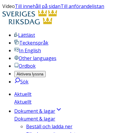
Video
Till innehåll på sidan
Till anförandelistan
Lättläst
Teckenspråk
In English
Other languages
Ordbok
Aktivera lyssna
Sök
Aktuellt
Aktuellt
Dokument & lagar
Dokument & lagar
Beställ och ladda ner