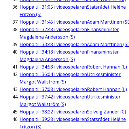
Hoppa till
31:05
i videospelaren
Statsrådet Heléne
Fritzon (S)
Hoppa till
31:45
i videospelaren
Adam Marttinen (S
Hoppa till
32:48
i videospelaren
Finansminister
Magdalena Andersson (S)
Hoppa till
33:48
i videospelaren
Adam Marttinen (S
Hoppa till
34:18
i videospelaren
Finansminister
Magdalena Andersson (S)
Hoppa till
34:58
i videospelaren
Robert Hannah (L)
Hoppa till
36:04
i videospelaren
Utrikesminister
Margot Wallström (S)
Hoppa till
37:08
i videospelaren
Robert Hannah (L)
Hoppa till
37:42
i videospelaren
Utrikesminister
Margot Wallström (S)
Hoppa till
38:22
i videospelaren
Solveig Zander (C)
Hoppa till
39:28
i videospelaren
Statsrådet Heléne
Fritzon (S)