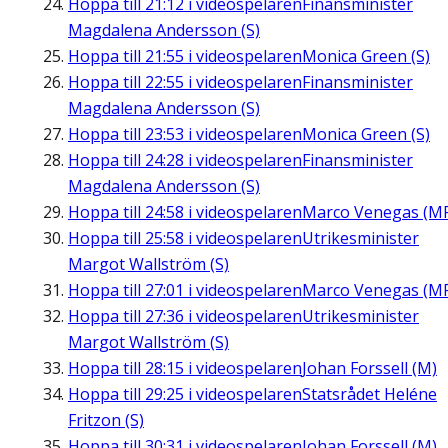
Hoppa till
21:12
i videospelaren
Finansminister
Magdalena Andersson (S)
Hoppa till
21:55
i videospelaren
Monica Green (S)
Hoppa till
22:55
i videospelaren
Finansminister
Magdalena Andersson (S)
Hoppa till
23:53
i videospelaren
Monica Green (S)
Hoppa till
24:28
i videospelaren
Finansminister
Magdalena Andersson (S)
Hoppa till
24:58
i videospelaren
Marco Venegas (M
Hoppa till
25:58
i videospelaren
Utrikesminister
Margot Wallström (S)
Hoppa till
27:01
i videospelaren
Marco Venegas (M
Hoppa till
27:36
i videospelaren
Utrikesminister
Margot Wallström (S)
Hoppa till
28:15
i videospelaren
Johan Forssell (M)
Hoppa till
29:25
i videospelaren
Statsrådet Heléne
Fritzon (S)
Hoppa till
30:31
i videospelaren
Johan Forssell (M)