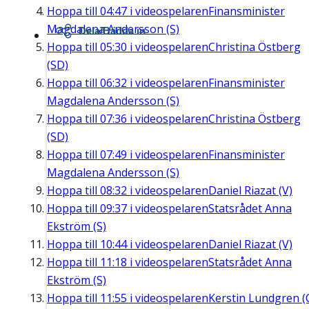
Hoppa till
04:47
i videospelaren
Finansminister
Magdalena Andersson (S)
Dela/Bädda in
Hoppa till
05:30
i videospelaren
Christina Östberg
(SD)
Hoppa till
06:32
i videospelaren
Finansminister
Magdalena Andersson (S)
Hoppa till
07:36
i videospelaren
Christina Östberg
(SD)
Hoppa till
07:49
i videospelaren
Finansminister
Magdalena Andersson (S)
Hoppa till
08:32
i videospelaren
Daniel Riazat (V)
Hoppa till
09:37
i videospelaren
Statsrådet Anna
Ekström (S)
Hoppa till
10:44
i videospelaren
Daniel Riazat (V)
Hoppa till
11:18
i videospelaren
Statsrådet Anna
Ekström (S)
Hoppa till
11:55
i videospelaren
Kerstin Lundgren (