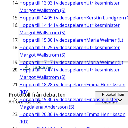
Hoppa till
13:03
i videospelaren
Utrikesminister
Margot Wallström (S)
Hoppa till
14:05
i videospelaren
Kerstin Lundgren (
Hoppa till
14:44
i videospelaren
Utrikesminister
Margot Wallström (S)
Hoppa till
15:30
i videospelaren
Maria Weimer (L)
Hoppa till
16:25
i videospelaren
Utrikesminister
Margot Wallström (S)
Hoppa till
17:17
i videospelaren
Maria Weimer (L)
Ladda ner
Hoppa till
17:47
i videospelaren
Utrikesminister
Margot Wallström (S)
Hoppa till
18:28
i videospelaren
Emma Henriksson
(KD)
Protokoll från debatten
Protokoll från
Hoppa till
19:30
i videospelaren
Finansminister
Anföranden: 68
debatten
Magdalena Andersson (S)
Hoppa till
20:36
i videospelaren
Emma Henriksson
(KD)