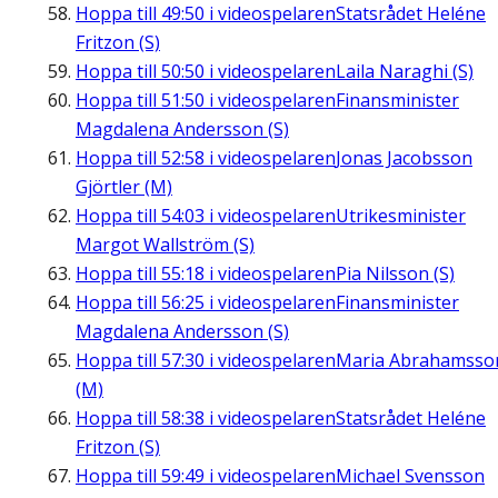
Hoppa till
49:50
i videospelaren
Statsrådet Heléne
Fritzon (S)
Hoppa till
50:50
i videospelaren
Laila Naraghi (S)
Hoppa till
51:50
i videospelaren
Finansminister
Magdalena Andersson (S)
Hoppa till
52:58
i videospelaren
Jonas Jacobsson
Gjörtler (M)
Hoppa till
54:03
i videospelaren
Utrikesminister
Margot Wallström (S)
Hoppa till
55:18
i videospelaren
Pia Nilsson (S)
Hoppa till
56:25
i videospelaren
Finansminister
Magdalena Andersson (S)
Hoppa till
57:30
i videospelaren
Maria Abrahamsso
(M)
Hoppa till
58:38
i videospelaren
Statsrådet Heléne
Fritzon (S)
Hoppa till
59:49
i videospelaren
Michael Svensson