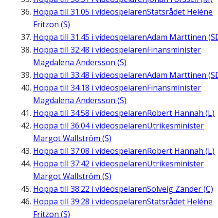
Hoppa till
31:05
i videospelaren
Statsrådet Heléne
Fritzon (S)
Hoppa till
31:45
i videospelaren
Adam Marttinen (S
Hoppa till
32:48
i videospelaren
Finansminister
Magdalena Andersson (S)
Hoppa till
33:48
i videospelaren
Adam Marttinen (S
Hoppa till
34:18
i videospelaren
Finansminister
Magdalena Andersson (S)
Hoppa till
34:58
i videospelaren
Robert Hannah (L)
Hoppa till
36:04
i videospelaren
Utrikesminister
Margot Wallström (S)
Hoppa till
37:08
i videospelaren
Robert Hannah (L)
Hoppa till
37:42
i videospelaren
Utrikesminister
Margot Wallström (S)
Hoppa till
38:22
i videospelaren
Solveig Zander (C)
Hoppa till
39:28
i videospelaren
Statsrådet Heléne
Fritzon (S)