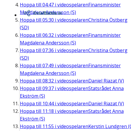
Hoppa till
04:47
i videospelaren
Finansminister
Magdalena Andersson (S)
Dela/Bädda in
Hoppa till
05:30
i videospelaren
Christina Östberg
(SD)
Hoppa till
06:32
i videospelaren
Finansminister
Magdalena Andersson (S)
Hoppa till
07:36
i videospelaren
Christina Östberg
(SD)
Hoppa till
07:49
i videospelaren
Finansminister
Magdalena Andersson (S)
Hoppa till
08:32
i videospelaren
Daniel Riazat (V)
Hoppa till
09:37
i videospelaren
Statsrådet Anna
Ekström (S)
Hoppa till
10:44
i videospelaren
Daniel Riazat (V)
Hoppa till
11:18
i videospelaren
Statsrådet Anna
Ekström (S)
Hoppa till
11:55
i videospelaren
Kerstin Lundgren (