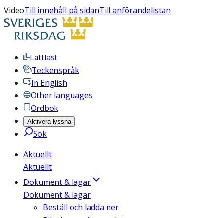
Video
Till innehåll på sidan
Till anförandelistan
Lättläst
Teckenspråk
In English
Other languages
Ordbok
Aktivera lyssna
Sök
Aktuellt
Aktuellt
Dokument & lagar
Dokument & lagar
Beställ och ladda ner