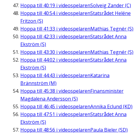
Hoppa till
40:19
i videospelaren
Solveig Zander (C)
Hoppa till
40:54
i videospelaren
Statsrådet Heléne
Fritzon (S)
Hoppa till
41:33
i videospelaren
Mathias Tegnér (S)
Hoppa till
42:33
i videospelaren
Statsrådet Anna
Ekström (S)
Hoppa till
43:30
i videospelaren
Mathias Tegnér (S)
Hoppa till
44:02
i videospelaren
Statsrådet Anna
Ekström (S)
Hoppa till
44:43
i videospelaren
Katarina
Brännström (M)
Hoppa till
45:38
i videospelaren
Finansminister
Magdalena Andersson (S)
Hoppa till
46:45
i videospelaren
Annika Eclund (KD)
Hoppa till
47:51
i videospelaren
Statsrådet Anna
Ekström (S)
Hoppa till
48:56
i videospelaren
Paula Bieler (SD)