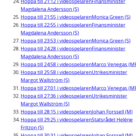
Hoppa till
21:12
i videospelaren
Finansminister
Magdalena Andersson (S)
Hoppa till
21:55
i videospelaren
Monica Green (S)
Hoppa till
22:55
i videospelaren
Finansminister
Magdalena Andersson (S)
Hoppa till
23:53
i videospelaren
Monica Green (S)
Hoppa till
24:28
i videospelaren
Finansminister
Magdalena Andersson (S)
Hoppa till
24:58
i videospelaren
Marco Venegas (M
Hoppa till
25:58
i videospelaren
Utrikesminister
Margot Wallström (S)
Hoppa till
27:01
i videospelaren
Marco Venegas (M
Hoppa till
27:36
i videospelaren
Utrikesminister
Margot Wallström (S)
Hoppa till
28:15
i videospelaren
Johan Forssell (M)
Hoppa till
29:25
i videospelaren
Statsrådet Heléne
Fritzon (S)
Hoppa till
30:31
i videospelaren
Johan Forssell (M)