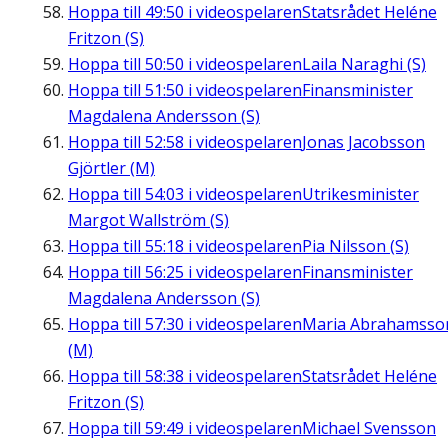
Hoppa till
49:50
i videospelaren
Statsrådet Heléne
Fritzon (S)
Hoppa till
50:50
i videospelaren
Laila Naraghi (S)
Hoppa till
51:50
i videospelaren
Finansminister
Magdalena Andersson (S)
Hoppa till
52:58
i videospelaren
Jonas Jacobsson
Gjörtler (M)
Hoppa till
54:03
i videospelaren
Utrikesminister
Margot Wallström (S)
Hoppa till
55:18
i videospelaren
Pia Nilsson (S)
Hoppa till
56:25
i videospelaren
Finansminister
Magdalena Andersson (S)
Hoppa till
57:30
i videospelaren
Maria Abrahamsso
(M)
Hoppa till
58:38
i videospelaren
Statsrådet Heléne
Fritzon (S)
Hoppa till
59:49
i videospelaren
Michael Svensson