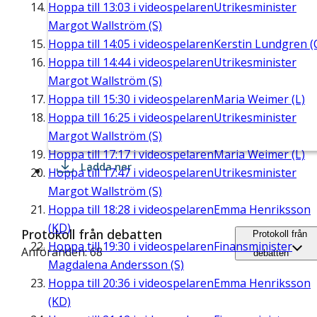
Hoppa till
13:03
i videospelaren
Utrikesminister
Margot Wallström (S)
Hoppa till
14:05
i videospelaren
Kerstin Lundgren (
Hoppa till
14:44
i videospelaren
Utrikesminister
Margot Wallström (S)
Hoppa till
15:30
i videospelaren
Maria Weimer (L)
Hoppa till
16:25
i videospelaren
Utrikesminister
Margot Wallström (S)
Hoppa till
17:17
i videospelaren
Maria Weimer (L)
Ladda ner
Hoppa till
17:47
i videospelaren
Utrikesminister
Margot Wallström (S)
Hoppa till
18:28
i videospelaren
Emma Henriksson
(KD)
Protokoll från debatten
Protokoll från
Hoppa till
19:30
i videospelaren
Finansminister
Anföranden: 68
debatten
Magdalena Andersson (S)
Hoppa till
20:36
i videospelaren
Emma Henriksson
(KD)