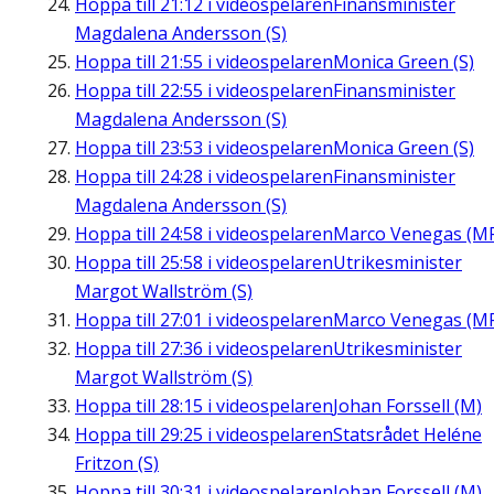
Hoppa till
21:12
i videospelaren
Finansminister
Magdalena Andersson (S)
Hoppa till
21:55
i videospelaren
Monica Green (S)
Hoppa till
22:55
i videospelaren
Finansminister
Magdalena Andersson (S)
Hoppa till
23:53
i videospelaren
Monica Green (S)
Hoppa till
24:28
i videospelaren
Finansminister
Magdalena Andersson (S)
Hoppa till
24:58
i videospelaren
Marco Venegas (M
Hoppa till
25:58
i videospelaren
Utrikesminister
Margot Wallström (S)
Hoppa till
27:01
i videospelaren
Marco Venegas (M
Hoppa till
27:36
i videospelaren
Utrikesminister
Margot Wallström (S)
Hoppa till
28:15
i videospelaren
Johan Forssell (M)
Hoppa till
29:25
i videospelaren
Statsrådet Heléne
Fritzon (S)
Hoppa till
30:31
i videospelaren
Johan Forssell (M)