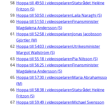
Hoppa till
49:50
i videospelaren
Statsrådet Heléne
Fritzon (S)
Hoppa till
50:50
i videospelaren
Laila Naraghi (S)
Hoppa till
51:50
i videospelaren
Finansminister
Magdalena Andersson (S)
Hoppa till
52:58
i videospelaren
Jonas Jacobsson
Gjörtler (M)
Hoppa till
54:03
i videospelaren
Utrikesminister
Margot Wallström (S)
Hoppa till
55:18
i videospelaren
Pia Nilsson (S)
Hoppa till
56:25
i videospelaren
Finansminister
Magdalena Andersson (S)
Hoppa till
57:30
i videospelaren
Maria Abrahamsso
(M)
Hoppa till
58:38
i videospelaren
Statsrådet Heléne
Fritzon (S)
Hoppa till
59:49
i videospelaren
Michael Svensson