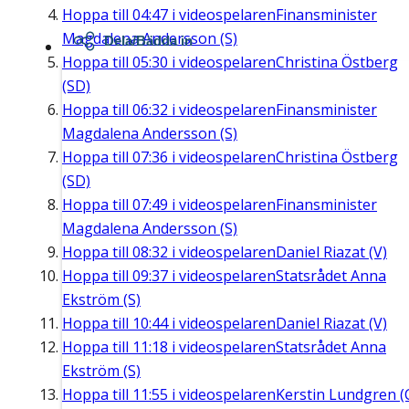
Hoppa till
04:47
i videospelaren
Finansminister
Magdalena Andersson (S)
Dela/Bädda in
Hoppa till
05:30
i videospelaren
Christina Östberg
(SD)
Hoppa till
06:32
i videospelaren
Finansminister
Magdalena Andersson (S)
Hoppa till
07:36
i videospelaren
Christina Östberg
(SD)
Hoppa till
07:49
i videospelaren
Finansminister
Magdalena Andersson (S)
Hoppa till
08:32
i videospelaren
Daniel Riazat (V)
Hoppa till
09:37
i videospelaren
Statsrådet Anna
Ekström (S)
Hoppa till
10:44
i videospelaren
Daniel Riazat (V)
Hoppa till
11:18
i videospelaren
Statsrådet Anna
Ekström (S)
Hoppa till
11:55
i videospelaren
Kerstin Lundgren (