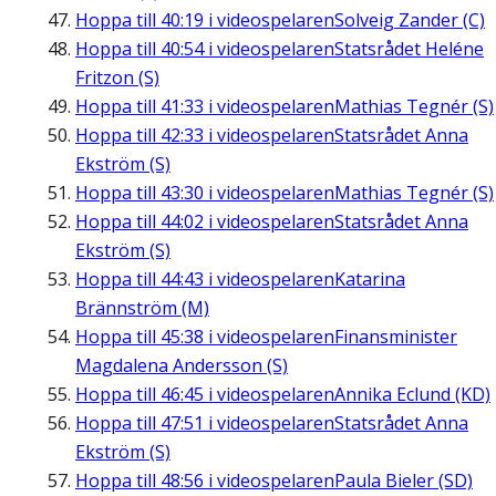
Hoppa till
40:19
i videospelaren
Solveig Zander (C)
Hoppa till
40:54
i videospelaren
Statsrådet Heléne
Fritzon (S)
Hoppa till
41:33
i videospelaren
Mathias Tegnér (S)
Hoppa till
42:33
i videospelaren
Statsrådet Anna
Ekström (S)
Hoppa till
43:30
i videospelaren
Mathias Tegnér (S)
Hoppa till
44:02
i videospelaren
Statsrådet Anna
Ekström (S)
Hoppa till
44:43
i videospelaren
Katarina
Brännström (M)
Hoppa till
45:38
i videospelaren
Finansminister
Magdalena Andersson (S)
Hoppa till
46:45
i videospelaren
Annika Eclund (KD)
Hoppa till
47:51
i videospelaren
Statsrådet Anna
Ekström (S)
Hoppa till
48:56
i videospelaren
Paula Bieler (SD)