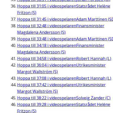
Hoppa till
31:05
i videospelaren
Statsrådet Heléne
Fritzon (S)
Hoppa till
31:45
i videospelaren
Adam Marttinen (S
Hoppa till
32:48
i videospelaren
Finansminister
Magdalena Andersson (S)
Hoppa till
33:48
i videospelaren
Adam Marttinen (S
Hoppa till
34:18
i videospelaren
Finansminister
Magdalena Andersson (S)
Hoppa till
34:58
i videospelaren
Robert Hannah (L)
Hoppa till
36:04
i videospelaren
Utrikesminister
Margot Wallström (S)
Hoppa till
37:08
i videospelaren
Robert Hannah (L)
Hoppa till
37:42
i videospelaren
Utrikesminister
Margot Wallström (S)
Hoppa till
38:22
i videospelaren
Solveig Zander (C)
Hoppa till
39:28
i videospelaren
Statsrådet Heléne
Fritzon (S)