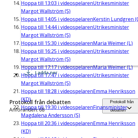
Hoppa till
13:03
i videospelaren
Utrikesminister
Margot Wallström (S)
Hoppa till
14:05
i videospelaren
Kerstin Lundgren (
Hoppa till
14:44
i videospelaren
Utrikesminister
Margot Wallström (S)
Hoppa till
15:30
i videospelaren
Maria Weimer (L)
Hoppa till
16:25
i videospelaren
Utrikesminister
Margot Wallström (S)
Hoppa till
17:17
i videospelaren
Maria Weimer (L)
Ladda ner
Hoppa till
17:47
i videospelaren
Utrikesminister
Margot Wallström (S)
Hoppa till
18:28
i videospelaren
Emma Henriksson
(KD)
Protokoll från debatten
Protokoll från
Hoppa till
19:30
i videospelaren
Finansminister
Anföranden: 68
debatten
Magdalena Andersson (S)
Hoppa till
20:36
i videospelaren
Emma Henriksson
(KD)