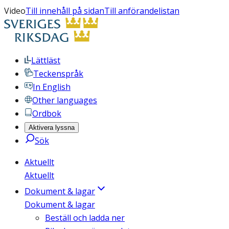
Video
Till innehåll på sidan
Till anförandelistan
Lättläst
Teckenspråk
In English
Other languages
Ordbok
Aktivera lyssna
Sök
Aktuellt
Aktuellt
Dokument & lagar
Dokument & lagar
Beställ och ladda ner