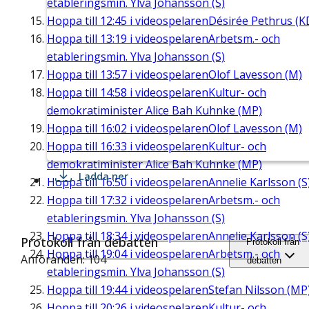
etableringsmin. Ylva Johansson (S)
Hoppa till
12:45
i videospelaren
Désirée Pethrus (K
Hoppa till
13:19
i videospelaren
Arbetsm.- och
etableringsmin. Ylva Johansson (S)
Hoppa till
13:57
i videospelaren
Olof Lavesson (M)
Hoppa till
14:58
i videospelaren
Kultur- och
demokratiminister Alice Bah Kuhnke (MP)
Hoppa till
16:02
i videospelaren
Olof Lavesson (M)
Hoppa till
16:33
i videospelaren
Kultur- och
demokratiminister Alice Bah Kuhnke (MP)
Ladda ner
Hoppa till
16:50
i videospelaren
Annelie Karlsson (S
Hoppa till
17:32
i videospelaren
Arbetsm.- och
etableringsmin. Ylva Johansson (S)
Hoppa till
18:34
i videospelaren
Annelie Karlsson (S
Protokoll från debatten
Protokoll från
Hoppa till
19:04
i videospelaren
Arbetsm.- och
Anföranden: 104
debatten
etableringsmin. Ylva Johansson (S)
Hoppa till
19:44
i videospelaren
Stefan Nilsson (MP
Hoppa till
20:26
i videospelaren
Kultur- och