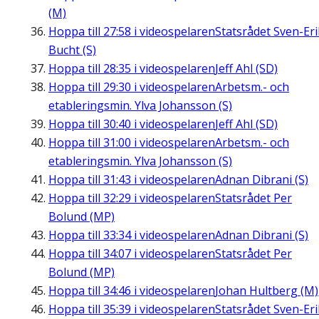
(M)
Hoppa till
27:58
i videospelaren
Statsrådet Sven-Eri
Bucht (S)
Hoppa till
28:35
i videospelaren
Jeff Ahl (SD)
Hoppa till
29:30
i videospelaren
Arbetsm.- och
etableringsmin. Ylva Johansson (S)
Hoppa till
30:40
i videospelaren
Jeff Ahl (SD)
Hoppa till
31:00
i videospelaren
Arbetsm.- och
etableringsmin. Ylva Johansson (S)
Hoppa till
31:43
i videospelaren
Adnan Dibrani (S)
Hoppa till
32:29
i videospelaren
Statsrådet Per
Bolund (MP)
Hoppa till
33:34
i videospelaren
Adnan Dibrani (S)
Hoppa till
34:07
i videospelaren
Statsrådet Per
Bolund (MP)
Hoppa till
34:46
i videospelaren
Johan Hultberg (M)
Hoppa till
35:39
i videospelaren
Statsrådet Sven-Eri