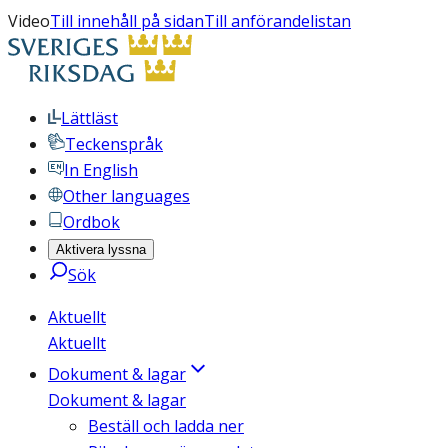
Video
Till innehåll på sidan
Till anförandelistan
Lättläst
Teckenspråk
In English
Other languages
Ordbok
Aktivera lyssna
Sök
Aktuellt
Aktuellt
Dokument & lagar
Dokument & lagar
Beställ och ladda ner