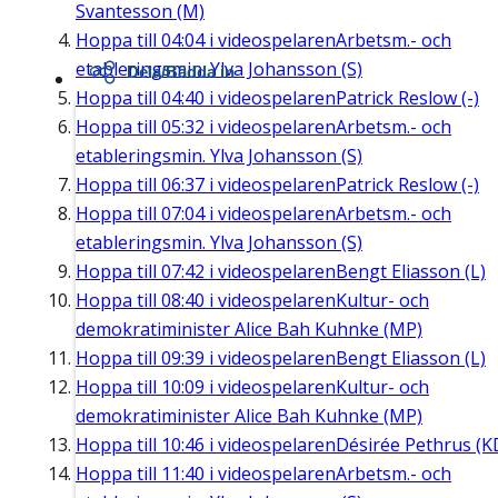
Svantesson (M)
Hoppa till
04:04
i videospelaren
Arbetsm.- och
etableringsmin. Ylva Johansson (S)
Dela/Bädda in
Hoppa till
04:40
i videospelaren
Patrick Reslow (-)
Hoppa till
05:32
i videospelaren
Arbetsm.- och
etableringsmin. Ylva Johansson (S)
Hoppa till
06:37
i videospelaren
Patrick Reslow (-)
Hoppa till
07:04
i videospelaren
Arbetsm.- och
etableringsmin. Ylva Johansson (S)
Hoppa till
07:42
i videospelaren
Bengt Eliasson (L)
Hoppa till
08:40
i videospelaren
Kultur- och
demokratiminister Alice Bah Kuhnke (MP)
Hoppa till
09:39
i videospelaren
Bengt Eliasson (L)
Hoppa till
10:09
i videospelaren
Kultur- och
demokratiminister Alice Bah Kuhnke (MP)
Hoppa till
10:46
i videospelaren
Désirée Pethrus (K
Hoppa till
11:40
i videospelaren
Arbetsm.- och