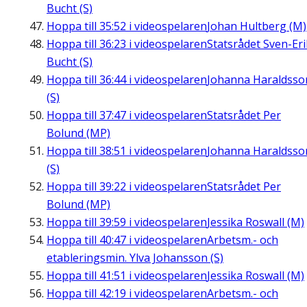
Bucht (S)
Hoppa till
35:52
i videospelaren
Johan Hultberg (M)
Hoppa till
36:23
i videospelaren
Statsrådet Sven-Eri
Bucht (S)
Hoppa till
36:44
i videospelaren
Johanna Haraldsso
(S)
Hoppa till
37:47
i videospelaren
Statsrådet Per
Bolund (MP)
Hoppa till
38:51
i videospelaren
Johanna Haraldsso
(S)
Hoppa till
39:22
i videospelaren
Statsrådet Per
Bolund (MP)
Hoppa till
39:59
i videospelaren
Jessika Roswall (M)
Hoppa till
40:47
i videospelaren
Arbetsm.- och
etableringsmin. Ylva Johansson (S)
Hoppa till
41:51
i videospelaren
Jessika Roswall (M)
Hoppa till
42:19
i videospelaren
Arbetsm.- och