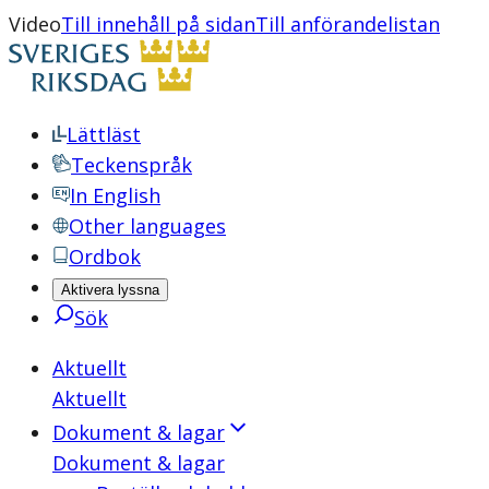
Video
Till innehåll på sidan
Till anförandelistan
Lättläst
Teckenspråk
In English
Other languages
Ordbok
Aktivera lyssna
Sök
Aktuellt
Aktuellt
Dokument & lagar
Dokument & lagar