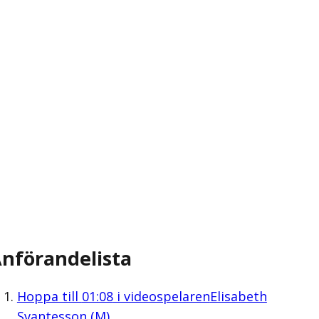
nförandelista
Hoppa till
01:08
i videospelaren
Elisabeth
Svantesson (M)