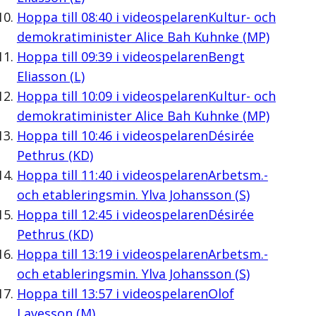
Hoppa till
08:40
i videospelaren
Kultur- och
demokratiminister Alice Bah Kuhnke (MP)
Hoppa till
09:39
i videospelaren
Bengt
Eliasson (L)
Hoppa till
10:09
i videospelaren
Kultur- och
demokratiminister Alice Bah Kuhnke (MP)
Hoppa till
10:46
i videospelaren
Désirée
Pethrus (KD)
Hoppa till
11:40
i videospelaren
Arbetsm.-
och etableringsmin. Ylva Johansson (S)
Hoppa till
12:45
i videospelaren
Désirée
Pethrus (KD)
Hoppa till
13:19
i videospelaren
Arbetsm.-
och etableringsmin. Ylva Johansson (S)
Hoppa till
13:57
i videospelaren
Olof
Lavesson (M)