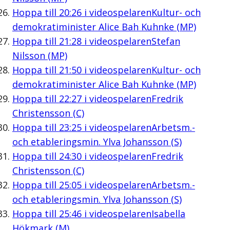
Hoppa till
20:26
i videospelaren
Kultur- och
demokratiminister Alice Bah Kuhnke (MP)
Hoppa till
21:28
i videospelaren
Stefan
Nilsson (MP)
Hoppa till
21:50
i videospelaren
Kultur- och
demokratiminister Alice Bah Kuhnke (MP)
Hoppa till
22:27
i videospelaren
Fredrik
Christensson (C)
Hoppa till
23:25
i videospelaren
Arbetsm.-
och etableringsmin. Ylva Johansson (S)
Hoppa till
24:30
i videospelaren
Fredrik
Christensson (C)
Hoppa till
25:05
i videospelaren
Arbetsm.-
och etableringsmin. Ylva Johansson (S)
Hoppa till
25:46
i videospelaren
Isabella
Hökmark (M)