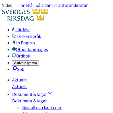
Video
Till innehåll på sidan
Till anförandelistan
Lättläst
Teckenspråk
In English
Other languages
Ordbok
Aktivera lyssna
Sök
Aktuellt
Aktuellt
Dokument & lagar
Dokument & lagar
Beställ och ladda ner