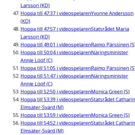
Larsson (KD)
Hoppa till
47:37
i videospelaren
Yvonne Andersson
(KD)
Hoppa till
47:57
i videospelaren
Statsrådet Maria
Larsson (KD)
Hoppa till
49:01
i videospelaren
Raimo Pärssinen (S
Hoppa till
50:04
i videospelaren
Näringsminister
Annie Lööf (C)
Hoppa till
51:05
i videospelaren
Raimo Pärssinen (S
Hoppa till
51:47
i videospelaren
Näringsminister
Annie Lööf (C)
Hoppa till
52:50
i videospelaren
Monica Green (S)
Hoppa till
53:39
i videospelaren
Statsrådet Cathari
Elmsäter-Svärd (M)
Hoppa till
53:59
i videospelaren
Monica Green (S)
Hoppa till
54:52
i videospelaren
Statsrådet Cathari
Elmsäter-Svärd (M)