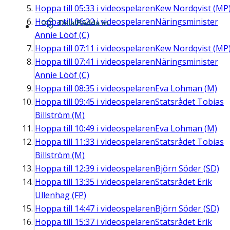
Hoppa till
05:33
i videospelaren
Kew Nordqvist (MP
Hoppa till
06:22
i videospelaren
Näringsminister
Dela/Bädda in
Annie Lööf (C)
Hoppa till
07:11
i videospelaren
Kew Nordqvist (MP
Hoppa till
07:41
i videospelaren
Näringsminister
Annie Lööf (C)
Hoppa till
08:35
i videospelaren
Eva Lohman (M)
Hoppa till
09:45
i videospelaren
Statsrådet Tobias
Billström (M)
Hoppa till
10:49
i videospelaren
Eva Lohman (M)
Hoppa till
11:33
i videospelaren
Statsrådet Tobias
Billström (M)
Hoppa till
12:39
i videospelaren
Björn Söder (SD)
Hoppa till
13:35
i videospelaren
Statsrådet Erik
Ullenhag (FP)
Hoppa till
14:47
i videospelaren
Björn Söder (SD)
Hoppa till
15:37
i videospelaren
Statsrådet Erik