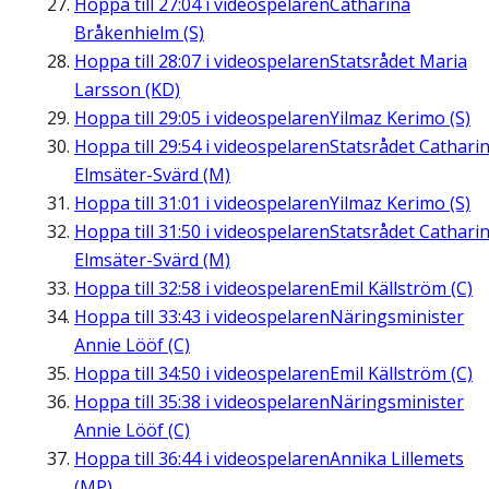
Hoppa till
27:04
i videospelaren
Catharina
Bråkenhielm (S)
Hoppa till
28:07
i videospelaren
Statsrådet Maria
Larsson (KD)
Hoppa till
29:05
i videospelaren
Yilmaz Kerimo (S)
Hoppa till
29:54
i videospelaren
Statsrådet Cathari
Elmsäter-Svärd (M)
Hoppa till
31:01
i videospelaren
Yilmaz Kerimo (S)
Hoppa till
31:50
i videospelaren
Statsrådet Cathari
Elmsäter-Svärd (M)
Hoppa till
32:58
i videospelaren
Emil Källström (C)
Hoppa till
33:43
i videospelaren
Näringsminister
Annie Lööf (C)
Hoppa till
34:50
i videospelaren
Emil Källström (C)
Hoppa till
35:38
i videospelaren
Näringsminister
Annie Lööf (C)
Hoppa till
36:44
i videospelaren
Annika Lillemets
(MP)