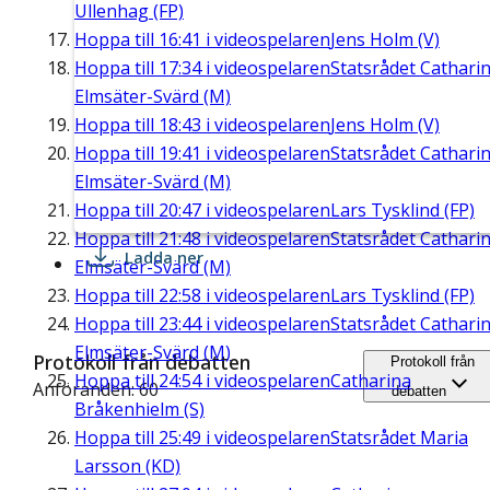
Ullenhag (FP)
Hoppa till
16:41
i videospelaren
Jens Holm (V)
Hoppa till
17:34
i videospelaren
Statsrådet Cathari
Elmsäter-Svärd (M)
Hoppa till
18:43
i videospelaren
Jens Holm (V)
Hoppa till
19:41
i videospelaren
Statsrådet Cathari
Elmsäter-Svärd (M)
Hoppa till
20:47
i videospelaren
Lars Tysklind (FP)
Hoppa till
21:48
i videospelaren
Statsrådet Cathari
Ladda ner
Elmsäter-Svärd (M)
Hoppa till
22:58
i videospelaren
Lars Tysklind (FP)
Hoppa till
23:44
i videospelaren
Statsrådet Cathari
Elmsäter-Svärd (M)
Protokoll från debatten
Protokoll från
Hoppa till
24:54
i videospelaren
Catharina
Anföranden: 60
debatten
Bråkenhielm (S)
Hoppa till
25:49
i videospelaren
Statsrådet Maria
Larsson (KD)