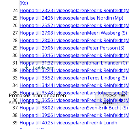
(Kd)
Hoppa till
23:23
i videospelaren
Fredrik Reinfeldt (M
Hoppa till
24:26
i videospelaren
Lise Nordin (Mp)
Hoppa till
25:52
i videospelaren
Fredrik Reinfeldt (M
Hoppa till
27:08
i videospelaren
Meeri Wasberg (S)
Hoppa till
28:00
i videospelaren
Fredrik Reinfeldt (M
Hoppa till
29:06
i videospelaren
Peter Persson (S)
Hoppa till
30:16
i videospelaren
Fredrik Reinfeldt (M
Hoppa till
31:32
i videospelaren
Johan Linander (C)
Ladda ner
Hoppa till
32:44
i videospelaren
Fredrik Reinfeldt (M
Hoppa till
33:52
i videospelaren
Teres Lindberg (S)
Hoppa till
34:44
i videospelaren
Fredrik Reinfeldt (M
Hoppa till
35:48
i videospelaren
Lars Johansson (S)
Protokoll från debatten
Protokoll från
Hoppa till
36:56
i videospelaren
Fredrik Reinfeldt (M
Anföranden: 40
debatten
Hoppa till
38:02
i videospelaren
Sven-Erik Bucht (S)
Hoppa till
39:06
i videospelaren
Fredrik Reinfeldt (M
Hoppa till
40:25
i videospelaren
Fredrik Lundh