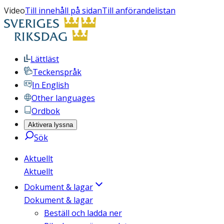
Video
Till innehåll på sidan
Till anförandelistan
Lättläst
Teckenspråk
In English
Other languages
Ordbok
Aktivera lyssna
Sök
Aktuellt
Aktuellt
Dokument & lagar
Dokument & lagar
Beställ och ladda ner