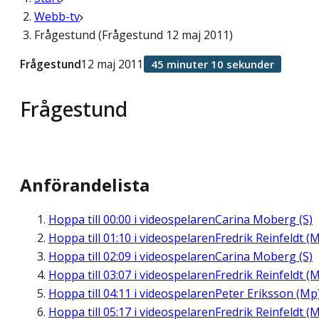
Webb-tv
Frågestund (Frågestund 12 maj 2011)
Frågestund
12 maj 2011
45 minuter 10 sekunder
Frågestund
Anförandelista
Hoppa till
00:00
i videospelaren
Carina Moberg (S)
Hoppa till
01:10
i videospelaren
Fredrik Reinfeldt (M
Hoppa till
02:09
i videospelaren
Carina Moberg (S)
Hoppa till
03:07
i videospelaren
Fredrik Reinfeldt (M
Hoppa till
04:11
i videospelaren
Peter Eriksson (Mp
Hoppa till
05:17
i videospelaren
Fredrik Reinfeldt (M