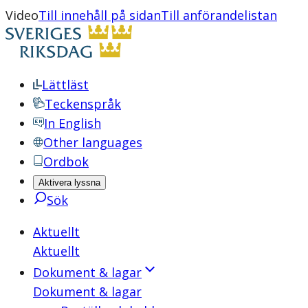
Video
Till innehåll på sidan
Till anförandelistan
Lättläst
Teckenspråk
In English
Other languages
Ordbok
Aktivera lyssna
Sök
Aktuellt
Aktuellt
Dokument & lagar
Dokument & lagar