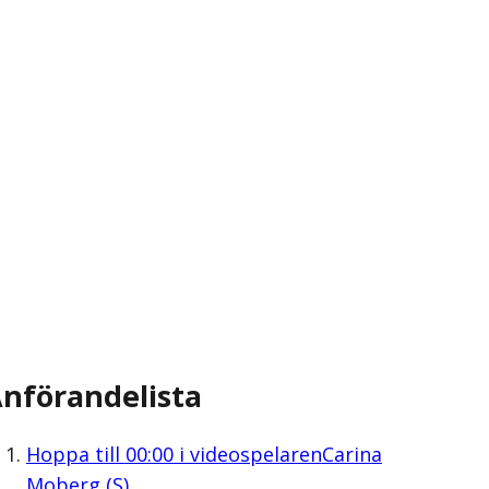
nförandelista
Hoppa till
00:00
i videospelaren
Carina
Moberg (S)