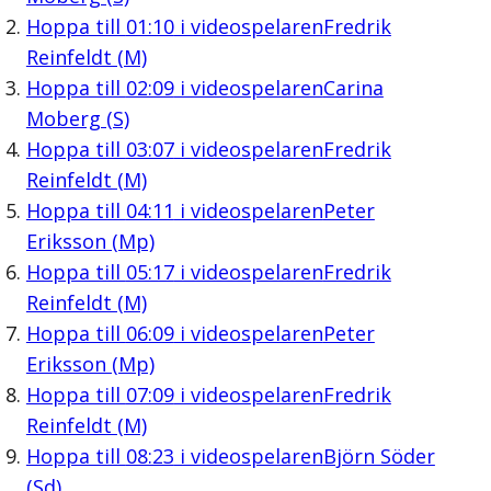
Hoppa till
01:10
i videospelaren
Fredrik
Reinfeldt (M)
Hoppa till
02:09
i videospelaren
Carina
Moberg (S)
Hoppa till
03:07
i videospelaren
Fredrik
Reinfeldt (M)
Hoppa till
04:11
i videospelaren
Peter
Eriksson (Mp)
Hoppa till
05:17
i videospelaren
Fredrik
Reinfeldt (M)
Hoppa till
06:09
i videospelaren
Peter
Eriksson (Mp)
Hoppa till
07:09
i videospelaren
Fredrik
Reinfeldt (M)
Hoppa till
08:23
i videospelaren
Björn Söder
(Sd)