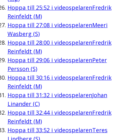
Hoppa till
25:52
i videospelaren
Fredrik
Reinfeldt (M)
Hoppa till
27:08
i videospelaren
Meeri
Wasberg (S)
Hoppa till
28:00
i videospelaren
Fredrik
Reinfeldt (M)
Hoppa till
29:06
i videospelaren
Peter
Persson (S)
Hoppa till
30:16
i videospelaren
Fredrik
Reinfeldt (M)
Hoppa till
31:32
i videospelaren
Johan
Linander (C)
Hoppa till
32:44
i videospelaren
Fredrik
Reinfeldt (M)
Hoppa till
33:52
i videospelaren
Teres
Lindberg (S)