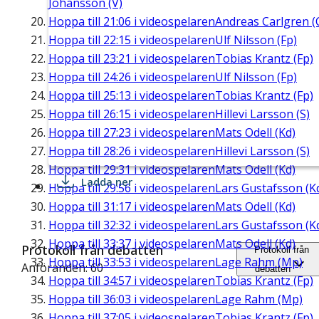
Johansson (V)
Hoppa till
21:06
i videospelaren
Andreas Carlgren (
Hoppa till
22:15
i videospelaren
Ulf Nilsson (Fp)
Hoppa till
23:21
i videospelaren
Tobias Krantz (Fp)
Hoppa till
24:26
i videospelaren
Ulf Nilsson (Fp)
Hoppa till
25:13
i videospelaren
Tobias Krantz (Fp)
Hoppa till
26:15
i videospelaren
Hillevi Larsson (S)
Hoppa till
27:23
i videospelaren
Mats Odell (Kd)
Hoppa till
28:26
i videospelaren
Hillevi Larsson (S)
Hoppa till
29:31
i videospelaren
Mats Odell (Kd)
Ladda ner
Hoppa till
29:56
i videospelaren
Lars Gustafsson (K
Hoppa till
31:17
i videospelaren
Mats Odell (Kd)
Hoppa till
32:32
i videospelaren
Lars Gustafsson (K
Hoppa till
33:37
i videospelaren
Mats Odell (Kd)
Protokoll från debatten
Protokoll från
Hoppa till
33:53
i videospelaren
Lage Rahm (Mp)
Anföranden: 60
debatten
Hoppa till
34:57
i videospelaren
Tobias Krantz (Fp)
Hoppa till
36:03
i videospelaren
Lage Rahm (Mp)
Hoppa till
37:05
i videospelaren
Tobias Krantz (Fp)