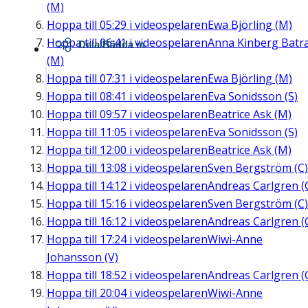
(M)
Hoppa till
05:29
i videospelaren
Ewa Björling (M)
Hoppa till
06:41
i videospelaren
Anna Kinberg Batr
Dela/Bädda in
(M)
Hoppa till
07:31
i videospelaren
Ewa Björling (M)
Hoppa till
08:41
i videospelaren
Eva Sonidsson (S)
Hoppa till
09:57
i videospelaren
Beatrice Ask (M)
Hoppa till
11:05
i videospelaren
Eva Sonidsson (S)
Hoppa till
12:00
i videospelaren
Beatrice Ask (M)
Hoppa till
13:08
i videospelaren
Sven Bergström (C)
Hoppa till
14:12
i videospelaren
Andreas Carlgren (
Hoppa till
15:16
i videospelaren
Sven Bergström (C)
Hoppa till
16:12
i videospelaren
Andreas Carlgren (
Hoppa till
17:24
i videospelaren
Wiwi-Anne
Johansson (V)
Hoppa till
18:52
i videospelaren
Andreas Carlgren (
Hoppa till
20:04
i videospelaren
Wiwi-Anne