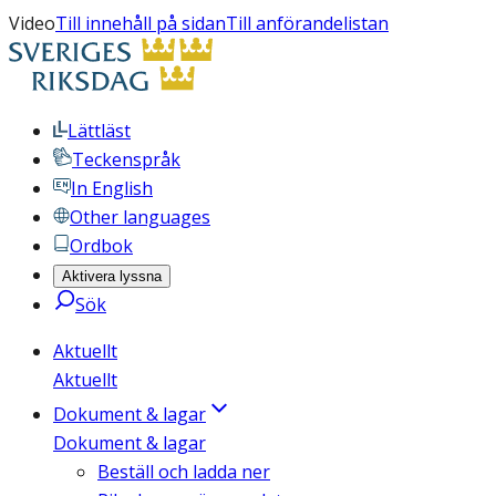
Video
Till innehåll på sidan
Till anförandelistan
Lättläst
Teckenspråk
In English
Other languages
Ordbok
Aktivera lyssna
Sök
Aktuellt
Aktuellt
Dokument & lagar
Dokument & lagar
Beställ och ladda ner