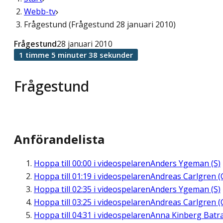
Webb-tv
Frågestund (Frågestund 28 januari 2010)
Frågestund
28 januari 2010
1 timme 5 minuter 38 sekunder
Frågestund
Anförandelista
Hoppa till
00:00
i videospelaren
Anders Ygeman (S)
Hoppa till
01:19
i videospelaren
Andreas Carlgren (
Hoppa till
02:35
i videospelaren
Anders Ygeman (S)
Hoppa till
03:25
i videospelaren
Andreas Carlgren (
Hoppa till
04:31
i videospelaren
Anna Kinberg Batr