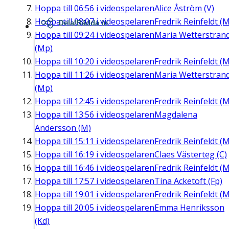
Hoppa till
06:56
i videospelaren
Alice Åström (V)
Hoppa till
08:07
i videospelaren
Fredrik Reinfeldt (M
Dela/Bädda in
Hoppa till
09:24
i videospelaren
Maria Wetterstran
(Mp)
Hoppa till
10:20
i videospelaren
Fredrik Reinfeldt (M
Hoppa till
11:26
i videospelaren
Maria Wetterstran
(Mp)
Hoppa till
12:45
i videospelaren
Fredrik Reinfeldt (M
Hoppa till
13:56
i videospelaren
Magdalena
Andersson (M)
Hoppa till
15:11
i videospelaren
Fredrik Reinfeldt (M
Hoppa till
16:19
i videospelaren
Claes Västerteg (C)
Hoppa till
16:46
i videospelaren
Fredrik Reinfeldt (M
Hoppa till
17:57
i videospelaren
Tina Acketoft (Fp)
Hoppa till
19:01
i videospelaren
Fredrik Reinfeldt (M
Hoppa till
20:05
i videospelaren
Emma Henriksson
(Kd)