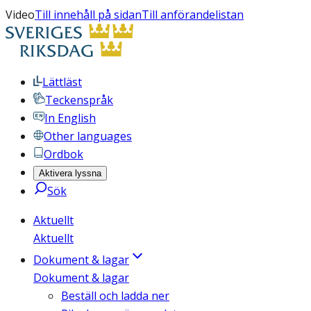
Video
Till innehåll på sidan
Till anförandelistan
Lättläst
Teckenspråk
In English
Other languages
Ordbok
Aktivera lyssna
Sök
Aktuellt
Aktuellt
Dokument & lagar
Dokument & lagar
Beställ och ladda ner