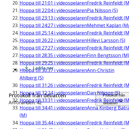
Hoppa till
21:01
i videospelaren
Fredrik Reinfeldt (M
Hoppa till
22:04
i videospelaren
Pia Nilsson (S)
Hoppa till
23:13
i videospelaren
Fredrik Reinfeldt (M
Hoppa till
24:27
i videospelaren
Mehmet Kaplan (M
Hoppa till
25:14
i videospelaren
Fredrik Reinfeldt (M
Hoppa till
26:22
i videospelaren
Hillevi Larsson (S)
Hoppa till
27:27
i videospelaren
Fredrik Reinfeldt (M
Hoppa till
28:35
i videospelaren
Finn Bengtsson (M
Hoppa till
29:25
i videospelaren
Fredrik Reinfeldt (M
Ladda ner
Hoppa till
30:37
i videospelaren
Ann-Christin
Ahlberg (S)
Hoppa till
31:26
i videospelaren
Fredrik Reinfeldt (M
Hoppa till
32:24
i videospelaren
Dan Nilsson (S)
Protokoll från debatten
Protokoll från
Hoppa till
33:31
i videospelaren
Fredrik Reinfeldt (M
Anföranden: 42
debatten
Hoppa till
34:41
i videospelaren
Anna Kinberg Batr
(M)
Hoppa till
35:44
i videospelaren
Fredrik Reinfeldt (M