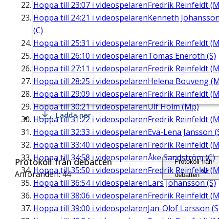
Hoppa till
23:07
i videospelaren
Fredrik Reinfeldt (M
Hoppa till
24:21
i videospelaren
Kenneth Johansso
(C)
Hoppa till
25:31
i videospelaren
Fredrik Reinfeldt (M
Hoppa till
26:10
i videospelaren
Tomas Eneroth (S)
Hoppa till
27:11
i videospelaren
Fredrik Reinfeldt (M
Hoppa till
28:25
i videospelaren
Helena Bouveng (M
Hoppa till
29:09
i videospelaren
Fredrik Reinfeldt (M
Hoppa till
30:21
i videospelaren
Ulf Holm (Mp)
Ladda ner
Hoppa till
31:22
i videospelaren
Fredrik Reinfeldt (M
Hoppa till
32:33
i videospelaren
Eva-Lena Jansson (
Hoppa till
33:40
i videospelaren
Fredrik Reinfeldt (M
Hoppa till
34:58
i videospelaren
Åke Sandström (C)
Protokoll från debatten
Protokoll från
Hoppa till
35:50
i videospelaren
Fredrik Reinfeldt (M
Anföranden: 44
debatten
Hoppa till
36:54
i videospelaren
Lars Johansson (S)
Hoppa till
38:06
i videospelaren
Fredrik Reinfeldt (M
Hoppa till
39:00
i videospelaren
Jan-Olof Larsson (S