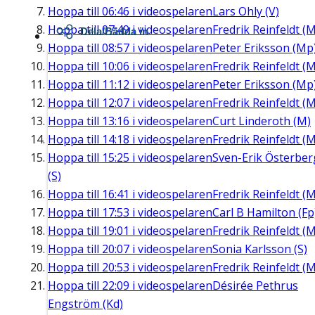
Hoppa till
06:46
i videospelaren
Lars Ohly (V)
Hoppa till
07:49
i videospelaren
Fredrik Reinfeldt (M
Dela/Bädda in
Hoppa till
08:57
i videospelaren
Peter Eriksson (Mp
Hoppa till
10:06
i videospelaren
Fredrik Reinfeldt (M
Hoppa till
11:12
i videospelaren
Peter Eriksson (Mp
Hoppa till
12:07
i videospelaren
Fredrik Reinfeldt (M
Hoppa till
13:16
i videospelaren
Curt Linderoth (M)
Hoppa till
14:18
i videospelaren
Fredrik Reinfeldt (M
Hoppa till
15:25
i videospelaren
Sven-Erik Österber
(S)
Hoppa till
16:41
i videospelaren
Fredrik Reinfeldt (M
Hoppa till
17:53
i videospelaren
Carl B Hamilton (Fp
Hoppa till
19:01
i videospelaren
Fredrik Reinfeldt (M
Hoppa till
20:07
i videospelaren
Sonia Karlsson (S)
Hoppa till
20:53
i videospelaren
Fredrik Reinfeldt (M
Hoppa till
22:09
i videospelaren
Désirée Pethrus
Engström (Kd)