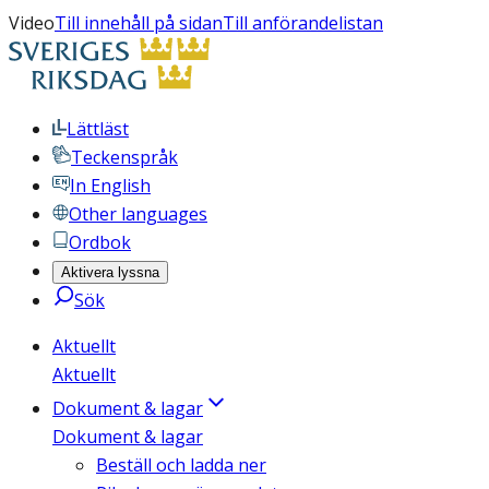
Video
Till innehåll på sidan
Till anförandelistan
Lättläst
Teckenspråk
In English
Other languages
Ordbok
Aktivera lyssna
Sök
Aktuellt
Aktuellt
Dokument & lagar
Dokument & lagar
Beställ och ladda ner