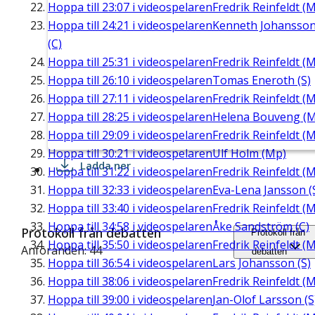
Hoppa till
23:07
i videospelaren
Fredrik Reinfeldt (M
Hoppa till
24:21
i videospelaren
Kenneth Johansso
(C)
Hoppa till
25:31
i videospelaren
Fredrik Reinfeldt (M
Hoppa till
26:10
i videospelaren
Tomas Eneroth (S)
Hoppa till
27:11
i videospelaren
Fredrik Reinfeldt (M
Hoppa till
28:25
i videospelaren
Helena Bouveng (M
Hoppa till
29:09
i videospelaren
Fredrik Reinfeldt (M
Hoppa till
30:21
i videospelaren
Ulf Holm (Mp)
Ladda ner
Hoppa till
31:22
i videospelaren
Fredrik Reinfeldt (M
Hoppa till
32:33
i videospelaren
Eva-Lena Jansson (
Hoppa till
33:40
i videospelaren
Fredrik Reinfeldt (M
Hoppa till
34:58
i videospelaren
Åke Sandström (C)
Protokoll från debatten
Protokoll från
Hoppa till
35:50
i videospelaren
Fredrik Reinfeldt (M
Anföranden: 44
debatten
Hoppa till
36:54
i videospelaren
Lars Johansson (S)
Hoppa till
38:06
i videospelaren
Fredrik Reinfeldt (M
Hoppa till
39:00
i videospelaren
Jan-Olof Larsson (S