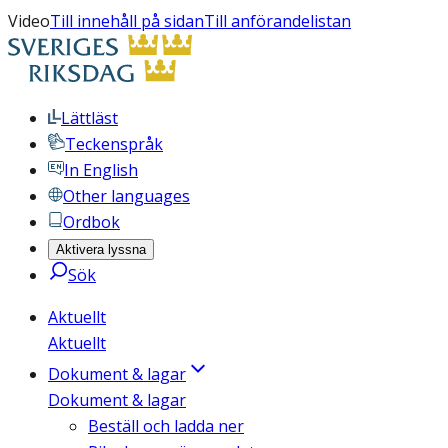
Video
Till innehåll på sidan
Till anförandelistan
Lättläst
Teckenspråk
In English
Other languages
Ordbok
Aktivera lyssna
Sök
Aktuellt
Aktuellt
Dokument & lagar
Dokument & lagar
Beställ och ladda ner