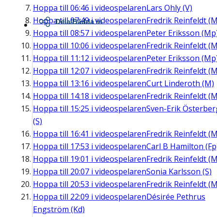
Hoppa till
06:46
i videospelaren
Lars Ohly (V)
Hoppa till
07:49
i videospelaren
Fredrik Reinfeldt (M
Dela/Bädda in
Hoppa till
08:57
i videospelaren
Peter Eriksson (Mp
Hoppa till
10:06
i videospelaren
Fredrik Reinfeldt (M
Hoppa till
11:12
i videospelaren
Peter Eriksson (Mp
Hoppa till
12:07
i videospelaren
Fredrik Reinfeldt (M
Hoppa till
13:16
i videospelaren
Curt Linderoth (M)
Hoppa till
14:18
i videospelaren
Fredrik Reinfeldt (M
Hoppa till
15:25
i videospelaren
Sven-Erik Österber
(S)
Hoppa till
16:41
i videospelaren
Fredrik Reinfeldt (M
Hoppa till
17:53
i videospelaren
Carl B Hamilton (Fp
Hoppa till
19:01
i videospelaren
Fredrik Reinfeldt (M
Hoppa till
20:07
i videospelaren
Sonia Karlsson (S)
Hoppa till
20:53
i videospelaren
Fredrik Reinfeldt (M
Hoppa till
22:09
i videospelaren
Désirée Pethrus
Engström (Kd)