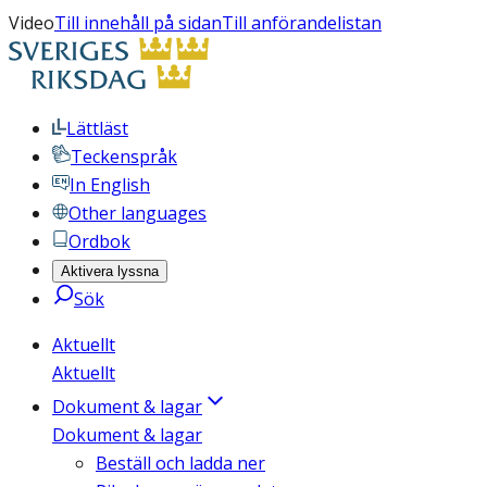
Video
Till innehåll på sidan
Till anförandelistan
Lättläst
Teckenspråk
In English
Other languages
Ordbok
Aktivera lyssna
Sök
Aktuellt
Aktuellt
Dokument & lagar
Dokument & lagar
Beställ och ladda ner