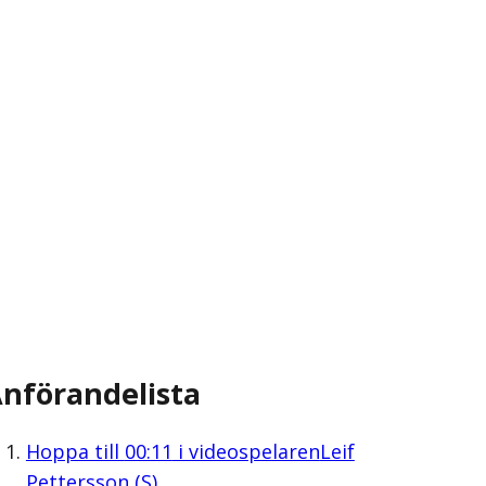
nförandelista
Hoppa till
00:11
i videospelaren
Leif
Pettersson (S)