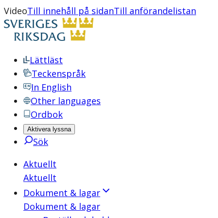
Video
Till innehåll på sidan
Till anförandelistan
Lättläst
Teckenspråk
In English
Other languages
Ordbok
Aktivera lyssna
Sök
Aktuellt
Aktuellt
Dokument & lagar
Dokument & lagar