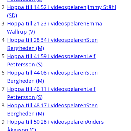
Hoppa till
14:52
i videospelaren
Jimmy Ståhl
(SD)
Hoppa till
21:23
i videospelaren
Emma
Wallrup (V)
Hoppa till
28:34
i videospelaren
Sten
Bergheden (M)
Hoppa till
41:59
i videospelaren
Leif
Pettersson (S)
Hoppa till
44:08
i videospelaren
Sten
Bergheden (M)
Hoppa till
46:11
i videospelaren
Leif
Pettersson (S)
Hoppa till
48:17
i videospelaren
Sten
Bergheden (M)
Hoppa till
50:28
i videospelaren
Anders
Åkesson (C)